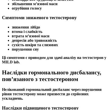
збільшення м’язової маси
огрубіння голосу
Симптоми зниженого тестостерону
зниження лібідо
втома і слабкість
втрата м’язової маси
депресія або тривожність
сухість шкіри та слизових
порушення сну
Ці
симптоми
є приводом для здачі
аналізу на тестостерон
у
MILD lab.
Наслідки гормонального дисбалансу,
пов’язаного з тестостероном
Нелікований
гормональний дисбаланс
через порушення
рівня
тестостерону
може призвести до серйозних
ускладнень.
Наслідки підвищеного тестостерону