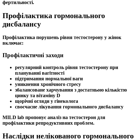
фертильності
.
Профілактика гормонального
дисбалансу
Профілактика порушень рівня
тестостерону у жінок
включає:
Профілактичні заходи
регулярний контроль рівня
тестостерону
при
плануванні вагітності
підтримання нормальної ваги
уникнення хронічного стресу
збалансоване харчування з достатньою кількістю
цинку та
вітаміну D
щорічні огляди у гінеколога
своєчасне лікування
гормонального дисбалансу
MILD lab пропонує
аналіз на тестостерон
для
профілактики репродуктивних проблем.
Наслідки нелікованого гормонального