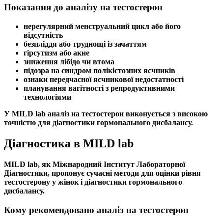
Показання до аналізу на тестостерон
нерегулярний
менструальний цикл
або його
відсутність
безпліддя
або труднощі із
зачаттям
гірсутизм
або акне
зниження лібідо чи втома
підозра на
синдром полікістозних яєчників
ознаки
передчасної яєчникової недостатності
планування вагітності з репродуктивними
технологіями
У MILD lab
аналіз на тестостерон
виконується з високою
точністю для діагностики
гормонального дисбалансу
.
Діагностика в MILD lab
MILD lab, як Міжнародний Інститут Лабораторної
Діагностики, пропонує сучасні методи для оцінки рівня
тестостерону у жінок
і діагностики
гормонального
дисбалансу
.
Кому рекомендовано аналіз на тестостерон