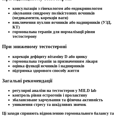
консультація з гінекологом або ендокринологом
лікування
синдрому полікістозних яєчників
(медикаменти, корекція ваги)
виключення пухлин
яєчників
або наднирників (УЗД,
КТ)
гормональна терапія для нормалізації рівня
тестостерону
При зниженому тестостероні
корекція дефіциту
вітаміну D
або цинку
гормональна терапія за призначенням лікаря
оцінка функції
яєчників
і наднирників
підтримка здорового способу життя
Загальні рекомендації
регулярні
аналізи на тестостерон
у MILD lab
контроль рівня
естрогенів
і
пролактину
збалансоване харчування та фізична активність
уникнення стресу та шкідливих звичок
Ці заходи сприяють відновленню
гормонального балансу
та