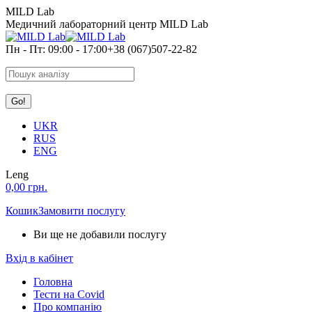
Skip
MILD Lab
to
Медичний лабораторний центр MILD Lab
content
Пн - Пт: 09:00 - 17:00
+38 (067)507-22-82
Search:
UKR
RUS
ENG
Leng
0,00
грн.
Кошик
Замовити послугу
Ви ще не добавили послугу
Вхід в кабінет
Головна
Тести на Covid
Про компанію