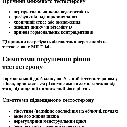
Причини зниженого тестостерону
передчасна яєчникова недостатність
дисфункція надниркових залоз
хронічний стрес або виснаження
дефіцит цинку чи
вітаміну D
прийом гормональних контрацептивів
Ці причини потребують діагностики через
аналіз на
тестостерон
у MILD lab.
Симптоми порушення рівня
тестостерону
Гормональний дисбаланс
, пов’язаний із
тестостероном у
жінок
, проявляється різними
симптомами
, залежно від
того, підвищений чи знижений його рівень.
Симптоми підвищеного тестостерону
гірсутизм
(надмірне оволосіння на обличчі, грудях)
акне або жирна шкіра
нерегулярний
менструальний цикл
безпліддя
або труднощі із
зачаттям