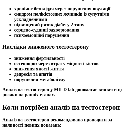
хронічне
безпліддя
через порушення овуляції
синдром полікістозних яєчників
із супутніми
ускладненнями
підвищений ризик діабету 2 типу
серцево-судинні захворювання
психоемоційні порушення
Наслідки зниженого тестостерону
зниження
фертильності
остеопороз
через втрату міцності кісток
зниження якості життя
депресія та апатія
порушення метаболізму
Аналіз на тестостерон
у MILD lab допомагає виявити ці
ризики на ранніх етапах.
Коли потрібен аналіз на тестостерон
Аналіз на тестостерон
рекомендовано проводити за
наявності певних показань: