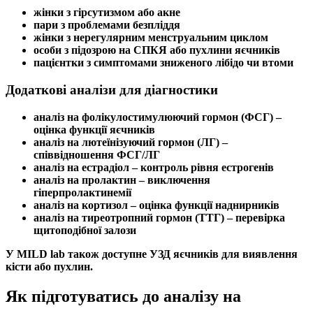
жінки з
гірсутизмом
або акне
пари з проблемами
безпліддя
жінки з нерегулярним
менструальним циклом
особи з підозрою на СПКЯ або пухлини
яєчників
пацієнтки з
симптомами
зниженого лібідо чи втоми
Додаткові аналізи для діагностики
аналіз на фолікулостимулюючий гормон
(ФСГ) –
оцінка функції
яєчників
аналіз на лютеїнізуючий гормон
(ЛГ) –
співвідношення ФСГ/ЛГ
аналіз на естрадіол
– контроль рівня
естрогенів
аналіз на пролактин
– виключення
гіперпролактинемії
аналіз на кортизол
– оцінка функції наднирників
аналіз на тиреотропний гормон
(ТТГ) – перевірка
щитоподібної залози
У MILD lab також доступне УЗД
яєчників
для виявлення
кісти або пухлин.
Як підготуватись до аналізу на