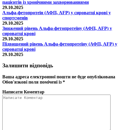
пацієнтів із хронічними захворюваннями
29.10.2025
Альфа-фетопротеїн (АФП, AFP) у сироватці крові у
спортсменів
29.10.2025
Знижений рівень Альфа-фетопротеїну (АФП, AFP) у
сироватці крові
29.10.2025
Підвищений рівень Альфа-фетопротеїну (АФП, AFP) у
сироватці крові
29.10.2025
Залишити відповідь
Ваша адреса електронної пошти не буде опублікована
Обов'язкові поля помічені із
*
Написати Коментар