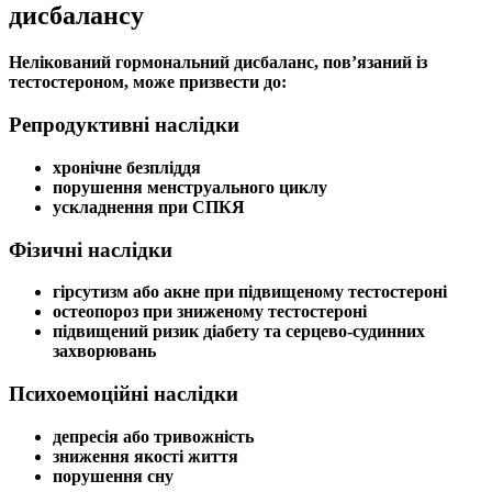
дисбалансу
Нелікований
гормональний дисбаланс
, пов’язаний із
тестостероном
, може призвести до:
Репродуктивні наслідки
хронічне
безпліддя
порушення
менструального циклу
ускладнення при СПКЯ
Фізичні наслідки
гірсутизм
або акне при підвищеному
тестостероні
остеопороз
при зниженому
тестостероні
підвищений ризик діабету та серцево-судинних
захворювань
Психоемоційні наслідки
депресія або тривожність
зниження якості життя
порушення сну