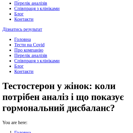
Перелік аналізів
Співпраця з клініками
Блог
Контакти
Дізнатись результат
Головна
Тести на Covid
Про компанію
Перелік аналізів
Співпраця з клініками
Блог
Контакти
Тестостерон у жінок: коли
потрібен аналіз і що показує
гормональний дисбаланс?
You are here:
Головна