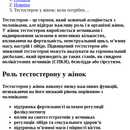
Новини
Тестостерон у жінок: коли потрібен…
Тестостерон
– це
гормон
, який зазвичай асоціюється з
чоловіками, але відіграє важливу роль і в організмі жінок.
У жінок
тестостерон
виробляється
яєчниками
і
наднирковими залозами в невеликих кількостях,
впливаючи на
фертильність
,
менструальний цикл
, м’язову
масу, настрій і лібідо.
Підвищений тестостерон
або
знижений тестостерон
можуть вказувати на
гормональний
дисбаланс
, який призводить до таких станів, як
синдром
полікістозних яєчників
(СПКЯ),
безпліддя
або
гірсутизм
.
Роль тестостерону у жінок
Тестостерон
у жінок виконує низку важливих функцій,
незважаючи на його низький рівень порівняно з
чоловіками:
підтримка
фертильності
шляхом регуляції
фолікулогенезу
вплив на синтез
естрогенів
у
яєчниках
регуляція лібідо та сексуального здоров’я
підтримка м’язової маси і міцності кісток