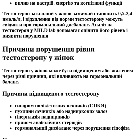
вплив на настрій, енергію та когнітивні функції
Тестостерон загальний
у жінок зазвичай становить 0,5-2,4
нмоль/л, і відхилення від
норми тестостерону
можуть
свідчити про
гормональний дисбаланс
.
Аналіз на
тестостерон
у MILD lab допомагає оцінити його рівень і
виявити порушення.
Причини порушення рівня
тестостерону у жінок
Тестостерон у жінок
може бути підвищеним або зниженим
через різні причини, які впливають на
гормональний
баланс
.
Причини підвищеного тестостерону
синдром полікістозних яєчників
(СПКЯ)
пухлини
яєчників
або надниркових залоз
гіперплазія наднирників
прийом анаболічних стероїдів
гормональний дисбаланс
через порушення гіпофіза