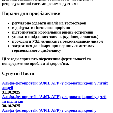
репродуктивної системи
рекомендується:
Поради для профілактики
регулярно здавати
аналіз на тестостерон
відвідувати гінеколога щорічно
підтримувати нормальний рівень
естрогенів
уникати шкідливих звичок (куріння, алкоголь)
проходити УЗД
яєчників
за рекомендацією лікаря
звертатися до лікаря при перших
симптомах
гормонального дисбалансу
Ці заходи сприяють збереженню
фертильності
та
попередженню проблем зі здоров’ям.
Супутні Поcти
Альфа-фетопротеїн (АФП, AFP) у сироватці крові у літніх
людей
31.10.2025
Альфа-фетопротеїн (АФП, AFP) у сироватці крові у дітей
та підлітків
30.10.2025
Альфа-фетопротеїн (АФП, AFP) у сироватці крові у