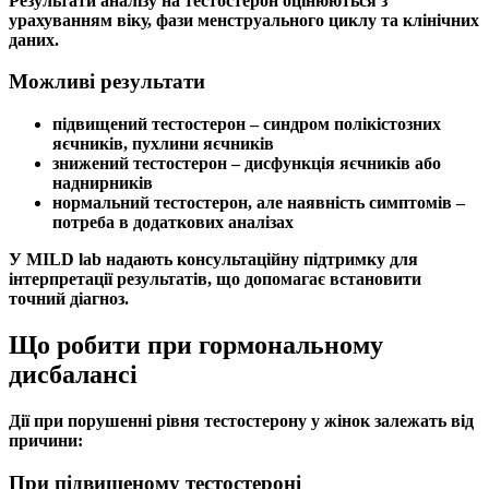
Результати
аналізу на тестостерон
оцінюються з
урахуванням віку, фази
менструального циклу
та клінічних
даних.
Можливі результати
підвищений тестостерон
–
синдром полікістозних
яєчників
, пухлини
яєчників
знижений тестостерон
– дисфункція
яєчників
або
наднирників
нормальний
тестостерон
, але наявність
симптомів
–
потреба в додаткових аналізах
У MILD lab надають консультаційну підтримку для
інтерпретації результатів, що допомагає встановити
точний діагноз.
Що робити при гормональному
дисбалансі
Дії при порушенні рівня
тестостерону у жінок
залежать від
причини:
При підвищеному тестостероні