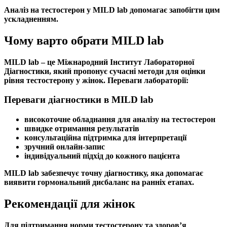
Аналіз на тестостерон
у MILD lab допомагає запобігти цим
ускладненням.
Чому варто обрати MILD lab
MILD lab – це Міжнародний Інститут Лабораторної
Діагностики, який пропонує сучасні методи для оцінки
рівня
тестостерону у жінок
. Переваги лабораторії:
Переваги діагностики в MILD lab
високоточне обладнання для
аналізу на тестостерон
швидке отримання результатів
консультаційна підтримка для інтерпретації
зручний онлайн-запис
індивідуальний підхід до кожного пацієнта
MILD lab забезпечує точну діагностику, яка допомагає
виявити
гормональний дисбаланс
на ранніх етапах.
Рекомендації для жінок
Для підтримання
норми тестостерону
та здоров’я