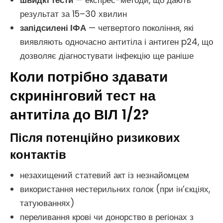
швидкі тести
— експрес-методи, що дають
результат за 15–30 хвилин
запідсилені ІФА
— четвертого покоління, які
виявляють одночасно антитіла і антиген p24, що
дозволяє діагностувати інфекцію ще раніше
Коли потрібно здавати
скринінговий тест на
антитіла до ВІЛ 1/2?
Після потенційно ризикових
контактів
незахищений статевий акт із незнайомцем
використання нестерильних голок (при ін’єкціях,
татуюваннях)
переливання крові чи донорство в регіонах з