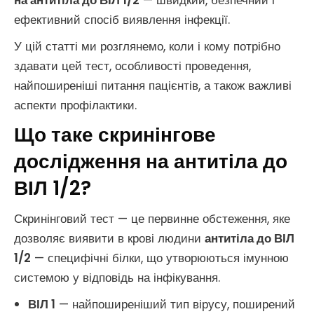
на антитіла до ВІЛ 1/2
— швидкий, безпечний і
ефективний спосіб виявлення інфекції.
У цій статті ми розглянемо, коли і кому потрібно
здавати цей тест, особливості проведення,
найпоширеніші питання пацієнтів, а також важливі
аспекти профілактики.
Що таке скринінгове
дослідження на антитіла до
ВІЛ 1/2?
Скринінговий тест — це первинне обстеження, яке
дозволяє виявити в крові людини
антитіла до ВІЛ
1/2
— специфічні білки, що утворюються імунною
системою у відповідь на інфікування.
ВІЛ 1
— найпоширеніший тип вірусу, поширений