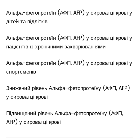
Альфа-фетопротеїн (АФП, AFP) у сироватці крові у
дітей та підлітків
Альфа-фетопротеїн (АФП, AFP) у сироватці крові у
пацієнтів із хронічними захворюваннями
Альфа-фетопротеїн (АФП, AFP) у сироватці крові у
спортсменів
Знижений рівень Альфа-фетопротеїну (АФП, AFP)
у сироватці крові
Підвищений рівень Альфа-фетопротеїну (АФП,
AFP) у сироватці крові