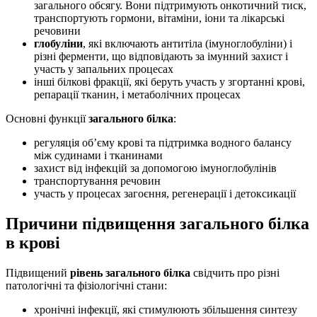
загального обсягу. Вони підтримують онкотичний тиск,
транспортують гормони, вітаміни, іони та лікарські
речовини
глобуліни
, які включають антитіла (імуноглобуліни) і
різні ферменти, що відповідають за імунний захист і
участь у запальних процесах
інші білкові фракції, які беруть участь у згортанні крові,
репарації тканин, і метаболічних процесах
Основні функції
загального білка
:
регуляція об’єму крові та підтримка водного балансу
між судинами і тканинами
захист від інфекцій за допомогою імуноглобулінів
транспортування речовин
участь у процесах загоєння, регенерації і детоксикації
Причини підвищення загального білка
в крові
Підвищений
рівень загального білка
свідчить про різні
патологічні та фізіологічні стани:
хронічні інфекції, які стимулюють збільшення синтезу