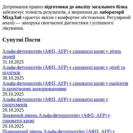
Дотримання правил
підготовки до аналізу загального білка
забезпечує точність результатів, а звернення до
лабораторії
МілдЛаб
гарантує якісне і комфортне обстеження. Регулярний
аналіз — запорука своєчасної діагностики і успішного
лікування.
Супутні Поcти
Альфа-фетопротеїн (АФП, AFP) у сироватці крові у літніх
людей
31.10.2025
Альфа-фетопротеїн (АФП, AFP) у сироватці крові у дітей та
підлітків
30.10.2025
Альфа-фетопротеїн (АФП, AFP) у сироватці крові у пацієнтів
із хронічними захворюваннями
29.10.2025
Альфа-фетопротеїн (АФП, AFP) у сироватці крові у
спортсменів
29.10.2025
Знижений рівень Альфа-фетопротеїну (АФП, AFP) у
сироватці крові
29.10.2025
Підвищений рівень Альфа-фетопротеїну (АФП, AFP) у