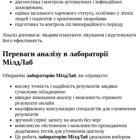
діагностика і контроль аутоімунних і інфекційних
захворювань
оцінка загального харчового статусу, особливо у літніх
людей і пацієнтів з хронічними хворобами
підготовка та контроль післяопераційного періоду
Аналіз допомагає лікарям планувати лікування і відстежувати
його ефективність.
Переваги аналізу в лабораторії
МілдЛаб
Обираючи
лабораторію МілдЛаб
, ви отримуєте:
високу точність і надійність результатів завдяки
сучасному обладнанню
швидке виконання аналізу і можливість отримати
результати онлайн
кваліфіковану консультацію спеціалістів для тлумачення
результатів
зручний сервіс запису на аналіз без черг
комплексне обстеження з можливістю проходження
додаткових тестів для уточнення діагнозу
Це робить
лабораторію МілдЛаб
ідеальним вибором