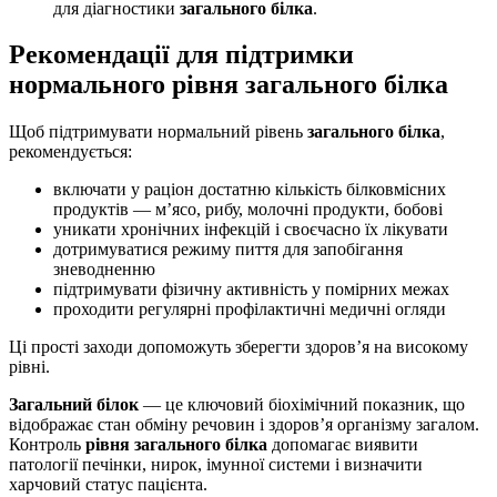
для діагностики
загального білка
.
Рекомендації для підтримки
нормального рівня загального білка
Щоб підтримувати нормальний рівень
загального білка
,
рекомендується:
включати у раціон достатню кількість білковмісних
продуктів — м’ясо, рибу, молочні продукти, бобові
уникати хронічних інфекцій і своєчасно їх лікувати
дотримуватися режиму пиття для запобігання
зневодненню
підтримувати фізичну активність у помірних межах
проходити регулярні профілактичні медичні огляди
Ці прості заходи допоможуть зберегти здоров’я на високому
рівні.
Загальний білок
— це ключовий біохімічний показник, що
відображає стан обміну речовин і здоров’я організму загалом.
Контроль
рівня загального білка
допомагає виявити
патології печінки, нирок, імунної системи і визначити
харчовий статус пацієнта.