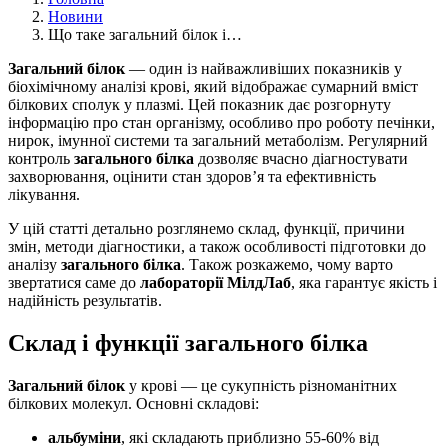
Новини
Що таке загальний білок і…
Загальний білок
— один із найважливіших показників у
біохімічному аналізі крові, який відображає сумарний вміст
білкових сполук у плазмі. Цей показник дає розгорнуту
інформацію про стан організму, особливо про роботу печінки,
нирок, імунної системи та загальний метаболізм. Регулярний
контроль
загального білка
дозволяє вчасно діагностувати
захворювання, оцінити стан здоров’я та ефективність
лікування.
У цій статті детально розглянемо склад, функції, причини
змін, методи діагностики, а також особливості підготовки до
аналізу
загального білка
. Також розкажемо, чому варто
звертатися саме до
лабораторії МілдЛаб
, яка гарантує якість і
надійність результатів.
Склад і функції загального білка
Загальний білок
у крові — це сукупність різноманітних
білкових молекул. Основні складові:
альбуміни
, які складають приблизно 55-60% від