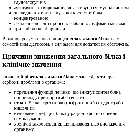
імуноглобулінів
аутоімунні захворювання, де активується імунна система
зневоднення організму, коли кров стає більш
концентрованою
деякі онкологічні процеси, особливо лімфоми і мієломи
тривалі запальні процеси
Важливо розуміти, що підвищення
загального білка
не є
самостійним діагнозом, а сигналом для додаткових обстежень.
Причини зниження загального білка і
клінічне значення
Знижений
рівень загального білка
може свідчити про
серйозні проблеми в організмі:
порушення функції печінки, що знижує синтез білка,
наприклад, при цирозі або гепатиті
втрати білка через нирки (нефротичний синдром) або
кишечник
недоїдання, дефіцит білка у раціоні або порушення
всмоктування
хронічні захворювання, що призводять до виснаження
організму