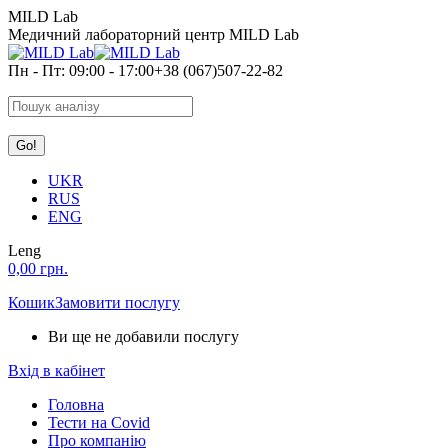
Skip
MILD Lab
to
Медичний лабораторний центр MILD Lab
content
Пн - Пт: 09:00 - 17:00
+38 (067)507-22-82
Search:
UKR
RUS
ENG
Leng
0,00
грн.
Кошик
Замовити послугу
Ви ще не добавили послугу
Вхід в кабінет
Головна
Тести на Covid
Про компанію