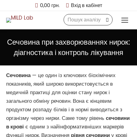
0,00
грн.
Вхід в кабінет
Search:
Сечовина при захворюваннях нирок:
діагностика і контроль лікування
Сечовина
— це один із ключових біохімічних
показників, який широко використовується в
медичній практиці для оцінки стану нирок і
загального обміну речовин. Вона є кінцевим
продуктом розпаду білків і в нормі виводиться з
організму через нирки. Саме тому рівень
сечовини
в крові
є одним з найінформативніших маркерів
функції нирок. Визначення
рівня сечовини
у крові