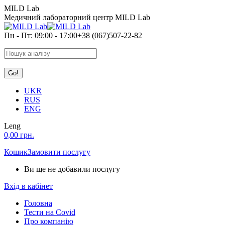
Skip
MILD Lab
to
Медичний лабораторний центр MILD Lab
content
Пн - Пт: 09:00 - 17:00
+38 (067)507-22-82
Search:
UKR
RUS
ENG
Leng
0,00
грн.
Кошик
Замовити послугу
Ви ще не добавили послугу
Вхід в кабінет
Головна
Тести на Covid
Про компанію