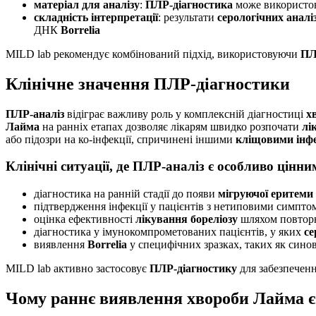
матеріал для аналізу
:
ПЛР-діагностика
може використову
складність інтерпретації
: результати
серологічних аналі
ДНК
Borrelia
MILD lab рекомендує комбінований підхід, використовуючи
ПЛ
Клінічне значення ПЛР-діагностики
ПЛР-аналіз
відіграє важливу роль у комплексній діагностиці
х
Лайма
на ранніх етапах дозволяє лікарям швидко розпочати
лі
або підозри на ко-інфекції, спричинені іншими
кліщовими інф
Клінічні ситуації, де ПЛР-аналіз є особливо цінни
діагностика на ранній стадії до появи
мігруючої еритеми
підтвердження інфекції у пацієнтів з нетиповими симпт
оцінка ефективності
лікування бореліозу
шляхом повторн
діагностика у імунокомпрометованих пацієнтів, у яких
се
виявлення
Borrelia
у специфічних зразках, таких як сино
MILD lab активно застосовує
ПЛР-діагностику
для забезпеченн
Чому раннє виявлення хвороби Лайма 