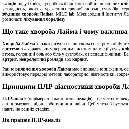
кліщів
роду Ixodes, що робить її однією з найпоширеніших
клі
ускладнень, таких як ураження нервової системи, суглобів і се
збудника хвороби Лайма
. MILD lab, Міжнародний Інститут Ла
розпочати
лікування бореліозу
.
Що таке хвороба Лайма і чому важлива 
Хвороба Лайма
характеризується широким спектром клінічних 
еритемою
– характерним червоним висипом на місці укусу
кл
втома, головний біль або біль у суглобах, є неспецифічними. Б
артрит
,
неврологічні розлади
або
кардит
.
Раннє
виявлення хвороби Лайма
має вирішальне значення, ос
використовує передові методи лабораторної діагностики, зокр
Принципи ПЛР-діагностики хвороби Л
ПЛР-аналіз
(полімеразна ланцюгова реакція) – це метод молек
спинномозкова рідина або тканини шкіри. Цей метод базується
навіть на ранніх стадіях.
Як працює ПЛР-аналіз