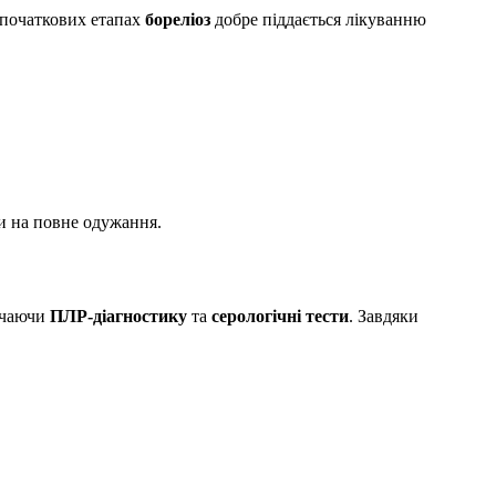
 початкових етапах
бореліоз
добре піддається лікуванню
и на повне одужання.
ючаючи
ПЛР-діагностику
та
серологічні тести
. Завдяки