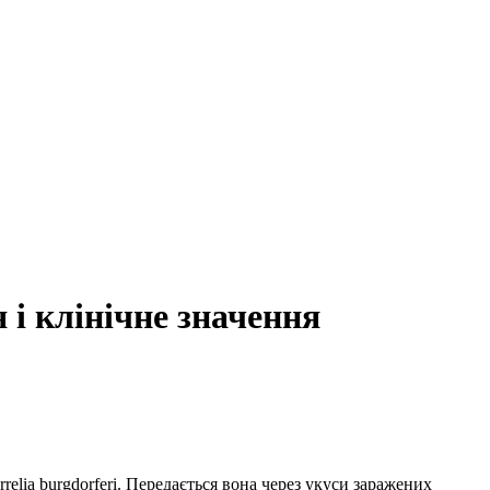
 і клінічне значення
relia burgdorferi. Передається вона через укуси заражених