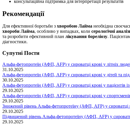
консультаційна підтримка для інтерпретації результатів
Рекомендації
Для ефективної боротьби з
хворобою Лайма
необхідна своєчас
хвороби Лайма
, особливо у випадках, коли
серологічні аналіз
та розробити ефективний план
лікування бореліозу
. Пацієнта
діагностики.
Супутні Поcти
Альфа-фетопротеїн (АФП, AFP) у сироватці крові у літніх люде
31.10.2025
Альфа-фетопротеїн (АФП, AFP) у сироватці крові у дітей та під
30.10.2025
Альфа-фетопротеїн (АФП, AFP) у сироватці крові у пацієнтів 
29.10.2025
Альфа-фетопротеїн (АФП, AFP) у сироватці крові у спортсмені
29.10.2025
Знижений рівень Альфа-фетопротеїну (АФП, AFP) у сироватці 
29.10.2025
Підвищений рівень Альфа-фетопротеїну (АФП, AFP) у сироватц
29.10.2025