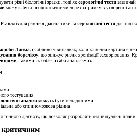
вати різні біологічні зразки, тоді як
серологічні тести
зазвичай 
зів
можуть бути неоднозначними через затримку в утворенні антит
Р-аналіз
для ранньої діагностики та
серологічні тести
для підтве
вороби Лайма
, особливо у випадках, коли клінічна картина є н
кування бореліозу
, що знижує ризик хронізації захворювання. К
екціями
, такими як бабезіоз або анаплазмоз.
м
омами
ого тестування
рологічні аналізи
можуть бути ненадійними
віальна або спинномозкова рідина
я точного діагнозу, що дозволяє розробляти індивідуальні плани
є критичним