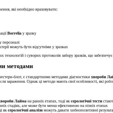
ення, які необхідно враховувати:
ації
Borrelia
у зразку
у персоналі
ктерії можуть бути відсутніми у зразках
 технологій і суворих протоколів забору зразків, що забезпечує
ми методами
 вестерн-блот, є стандартними методами діагностики
хвороби Ла
ісля зараження. Однак ці методи мають свої особливості, які роб
хвороби Лайма
на ранніх етапах, тоді як
серологічні тести
стают
ніх стадіях, але може бути менш ефективною на пізніх етапах
ді як
серологічні аналізи
можуть давати хибнопозитивні результат