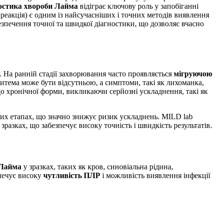
остика хвороби Лайма
відіграє ключову роль у запобіганні
реакція) є одним із найсучасніших і точних методів виявлення
езпечення точної та швидкої діагностики, що дозволяє вчасно
 На ранній стадії захворювання часто проявляється
мігруючою
еритема може бути відсутньою, а симптоми, такі як лихоманка,
 хронічної форми, викликаючи серйозні ускладнення, такі як
вих етапах, що значно знижує ризик ускладнень. MILD lab
зразках, що забезпечує високу точність і швидкість результатів.
 Лайма
у зразках, таких як кров, синовіальна рідина,
зпечує високу
чутливість ПЛР
і можливість виявлення інфекції