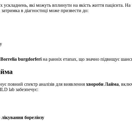
 ускладнень, які можуть вплинути на якість життя пацієнта. На
затримка в діагностиці може призвести до:
у
и
Borrelia burgdorferi
на ранніх етапах, що значно підвищує шанс
айма
нує повний спектр аналізів для виявлення
хвороби Лайма
, вкл
LD lab забезпечує:
о
лікування бореліозу