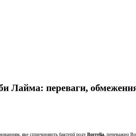
би Лайма: переваги, обмеження
орюванням, яке спричиняють бактерії роду
Borrelia
, переважно Bor