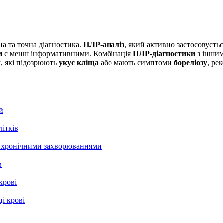
на та точна діагностика.
ПЛР-аналіз
, який активно застосовуєть
и
є менш інформативними. Комбінація
ПЛР-діагностики
з іншим
м, які підозрюють
укус кліща
або мають симптоми
бореліозу
, ре
й
літків
із хронічними захворюваннями
в
крові
і крові