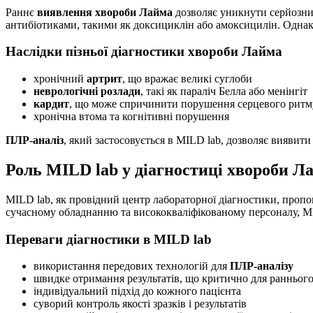
Раннє
виявлення хвороби Лайма
дозволяє уникнути серйозних
антибіотиками, такими як доксициклін або амоксицилін. Однак 
Наслідки пізньої діагностики хвороби Лайма
хронічний
артрит
, що вражає великі суглоби
неврологічні розлади
, такі як параліч Белла або менінгіт
кардит
, що може спричинити порушення серцевого ритм
хронічна втома та когнітивні порушення
ПЛР-аналіз
, який застосовується в MILD lab, дозволяє виявит
Роль MILD lab у діагностиці хвороби Л
MILD lab, як провідний центр лабораторної діагностики, пропо
сучасному обладнанню та висококваліфікованому персоналу, MI
Переваги діагностики в MILD lab
використання передових технологій для
ПЛР-аналізу
швидке отримання результатів, що критично для ранньог
індивідуальний підхід до кожного пацієнта
суворий контроль якості зразків і результатів