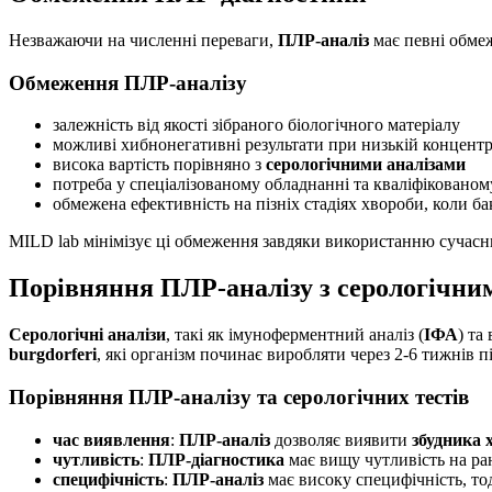
Незважаючи на численні переваги,
ПЛР-аналіз
має певні обмеж
Обмеження ПЛР-аналізу
залежність від якості зібраного біологічного матеріалу
можливі хибнонегативні результати при низькій концентр
висока вартість порівняно з
серологічними аналізами
потреба у спеціалізованому обладнанні та кваліфікованом
обмежена ефективність на пізніх стадіях хвороби, коли ба
MILD lab мінімізує ці обмеження завдяки використанню сучасних
Порівняння ПЛР-аналізу з серологічни
Серологічні аналізи
, такі як імуноферментний аналіз (
ІФА
) та
burgdorferi
, які організм починає виробляти через 2-6 тижнів п
Порівняння ПЛР-аналізу та серологічних тестів
час виявлення
:
ПЛР-аналіз
дозволяє виявити
збудника 
чутливість
:
ПЛР-діагностика
має вищу чутливість на ран
специфічність
:
ПЛР-аналіз
має високу специфічність, то