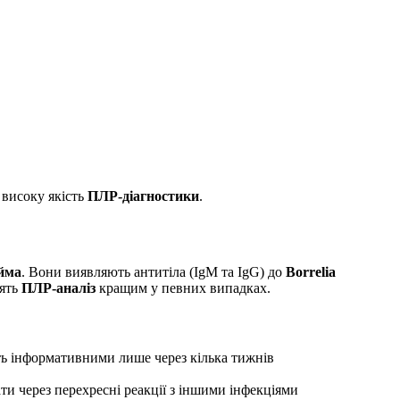
 високу якість
ПЛР-діагностики
.
йма
. Вони виявляють антитіла (IgM та IgG) до
Borrelia
лять
ПЛР-аналіз
кращим у певних випадках.
ь інформативними лише через кілька тижнів
и через перехресні реакції з іншими інфекціями