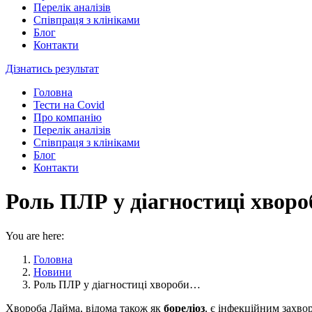
Перелік аналізів
Співпраця з клініками
Блог
Контакти
Дізнатись результат
Головна
Тести на Covid
Про компанію
Перелік аналізів
Співпраця з клініками
Блог
Контакти
Роль ПЛР у діагностиці хворо
You are here:
Головна
Новини
Роль ПЛР у діагностиці хвороби…
Хвороба Лайма, відома також як
бореліоз
, є інфекційним захв