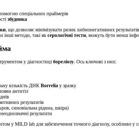
помогою спеціальних праймерів
ості
збудника
ики
, що дозволяє мінімізувати ризик хибнонегативних результатів
ли інші методи, такі як
серологічні тести
, можуть бути менш інф
йма
струментом у діагностиці
бореліозу
. Ось ключові з них:
льну кількість ДНК
Borrelia
у зразку
появи антитіл
 днів
зитивних результатів
кров, синовіальна рідина, шкіра)
неоднозначні результати
том у MILD lab для забезпечення точного діагнозу, особливо у 