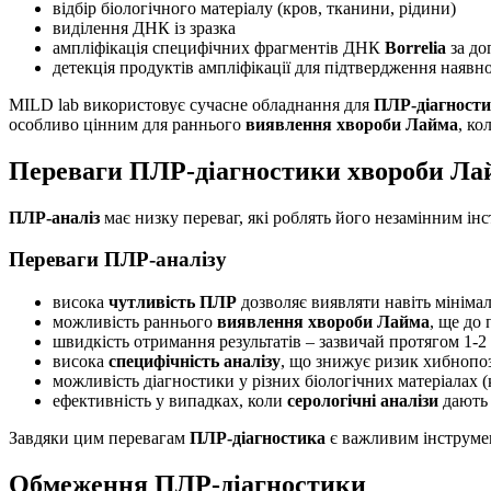
відбір біологічного матеріалу (кров, тканини, рідини)
виділення ДНК із зразка
ампліфікація специфічних фрагментів ДНК
Borrelia
за до
детекція продуктів ампліфікації для підтвердження наявн
MILD lab використовує сучасне обладнання для
ПЛР-діагност
особливо цінним для раннього
виявлення хвороби Лайма
, ко
Переваги ПЛР-діагностики хвороби Ла
ПЛР-аналіз
має низку переваг, які роблять його незамінним ін
Переваги ПЛР-аналізу
висока
чутливість ПЛР
дозволяє виявляти навіть мініма
можливість раннього
виявлення хвороби Лайма
, ще до 
швидкість отримання результатів – зазвичай протягом 1-2
висока
специфічність аналізу
, що знижує ризик хибнопо
можливість діагностики у різних біологічних матеріалах (
ефективність у випадках, коли
серологічні аналізи
дають 
Завдяки цим перевагам
ПЛР-діагностика
є важливим інструмен
Обмеження ПЛР-діагностики