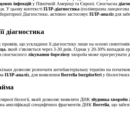
щових інфекцій
у Північній Америці та Європі. Своєчасна
діагн
рця. У цьому контексті
ПЛР-діагностика
(полімеразна ланцюгова 
бораторної Діагностики, активно застосовує
ПЛР-аналіз
для заб
її діагностика
проявів, що ускладнює її діагностику лише на основі симптомів.
іща
, який з’являється через 3-30 днів. Однак у 20-30% випадків 
ез своєчасного
лікування бореліозу
хвороба може прогресувати до
кільки дозволяє розпочати антибактеріальну терапію на початко
ема
ПЛР-аналіз
, для виявлення
Borrelia burgdorferi
у біологічних 
айма
улярної біології, який дозволяє виявляти ДНК
збудника хвороби
 на ампліфікації специфічних фрагментів ДНК
Borrelia
, що забе