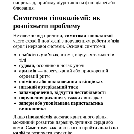
наприклад, прийому діуретиків на фоні діареї або
блювання.
Симптоми гіпокаліємії: як
розпізнати проблему
Незалежно від причини,
симптоми гіпокаліємії
часто схожі й пов’язані з порушенням роботи м’язів,
серця і нервової системи. Основні симптоми:
слабкість у м’язах
, втома, відчуття тяжкості в
тілі
судоми
, особливо в ногах уночі
аритмія
— нерегулярний або прискорений
серцевий ритм
оніміння або поколювання в кінцівках
низький артеріальний тиск
запаморочення, відчуття нестабільності
порушення дихання
у тяжких випадках
запори або уповільнена перистальтика
кишківника
Якщо
гіпокаліємія
досягає критичного рівня,
можливий розвиток паралічу, зупинки серця або
коми. Саме тому важливо вчасно пройти
аналіз на
калій
та розпочати корекцію.