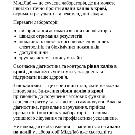
МілдЛаб — це сучасна лабораторія, де ви можете
швидко і точно пройти
аналіз калію в крові
,
отримати результати та рекомендації лікаря.
Переваги лабораторії:
використання автоматизованих аналізаторів
швидке отримання результатів
можливість одночасного визначення інших
електролітів та біохімічних показників
доступні ціни
зручна система запису онлайн
Своєчасна діагностика та контроль
рівня калію в
крові
допоможуть уникнути ускладнень та
підтримати ваше здоров’я.
Гіпокаліємія
— це серйозний стан, який не можна
ігнорувати. Зниження
рівня калію в крові
призводить до порушення м’язових функцій,
серцевого ритму та загального самопочуття. Вчасна
діагностика, правильне харчування, прийом
препаратів і контроль у лабораторії — основа
успішного лікування та профілактики ускладнень.
Не відкладайте обстеження — запишіться на
аналіз
на калій
у лабораторії МілдЛаб вже сьогодні та