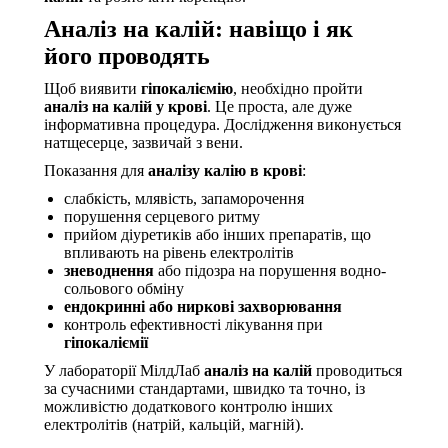
Аналіз на калій: навіщо і як
його проводять
Щоб виявити
гіпокаліємію
, необхідно пройти
аналіз на калій у крові
. Це проста, але дуже
інформативна процедура. Дослідження виконується
натщесерце, зазвичай з вени.
Показання для
аналізу калію в крові
:
слабкість, млявість, запаморочення
порушення серцевого ритму
прийом діуретиків або інших препаратів, що
впливають на рівень електролітів
зневоднення
або підозра на порушення водно-
сольового обміну
ендокринні або ниркові захворювання
контроль ефективності лікування при
гіпокаліємії
У лабораторії МілдЛаб
аналіз на калій
проводиться
за сучасними стандартами, швидко та точно, із
можливістю додаткового контролю інших
електролітів (натрій, кальцій, магній).