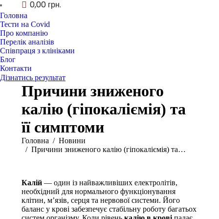
0,00
грн.
Головна
Тести на Covid
Про компанію
Перелік аналізів
Співпраця з клініками
Блог
Контакти
Дізнатись результат
Причини зниженого
калію (гіпокаліємія) та
її симптоми
You are here:
Головна
Новини
Причини зниженого калію (гіпокаліємія) та…
Калій
— один із найважливіших електролітів,
необхідний для нормального функціонування
клітин, м’язів, серця та нервової системи. Його
баланс у крові забезпечує стабільну роботу багатьох
систем організму. Коли рівень
калію в крові
падає