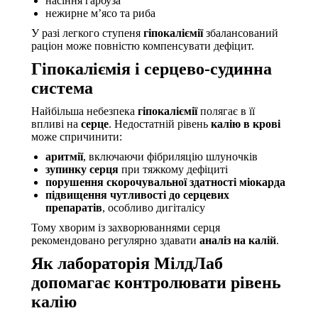
насіння гарбуза
нежирне м’ясо та риба
У разі легкого ступеня
гіпокаліємії
збалансований
раціон може повністю компенсувати дефіцит.
Гіпокаліємія і серцево-судинна
система
Найбільша небезпека
гіпокаліємії
полягає в її
впливі на
серце
. Недостатній рівень
калію в крові
може спричинити:
аритмії
, включаючи фібриляцію шлуночків
зупинку серця
при тяжкому дефіциті
порушення скорочувальної здатності міокарда
підвищення чутливості до серцевих
препаратів
, особливо дигіталісу
Тому хворим із захворюваннями серця
рекомендовано регулярно здавати
аналіз на калій
.
Як лабораторія МілдЛаб
допомагає контролювати рівень
калію