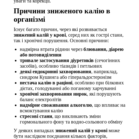
уваги та корекції.
Причини зниженого калію в
організмі
Існує багато причин, через які розвивається
знижений калій у крові
, серед них як гострі стани,
так і хронічні порушення. Основні причини:
надмірна втрата рідини через
блювання, діарею
або потовиділення
тривале застосування діуретиків
(сечогінних
засобів), особливо тіазидів і петльових
деякі ендокринні захворювання
, наприклад,
синдром Кушинга або гіперальдостеронізм
нестача калію в раціоні
, особливо при білкових
дієтах, голодуванні або поганому харчуванні
хронічні захворювання нирок
, які порушують
баланс електролітів
надмірне споживання алкоголю
, що впливає на
всмоктування калію
стресові стани
, що викликають зміни
гормонального фону та водно-сольового обміну
У деяких випадках
знижений калій у крові
може
бути наслідком поєднання кількох факторів,