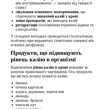
або внутрішньовенно — залежно від тяжкості
стану)
лікування основного захворювання
, що
спричинило
знижений калій у крові
зміна препаратів
, які виводять калій
регідратація
(поповнення втраченої рідини та
електролітів)
У складних випадках проводиться госпіталізація,
особливо при виражених симптомах серцевої або
м’язової дисфункції.
Продукти, що підвищують
рівень калію в організмі
Відновлення
рівня калію в крові
можливе за
рахунок правильного харчування. Ось продукти,
що містять велику кількість калію:
банани
печена картопля
курага, родзинки, чорнослив
авокадо
шпинат, броколі
квасоля, нут