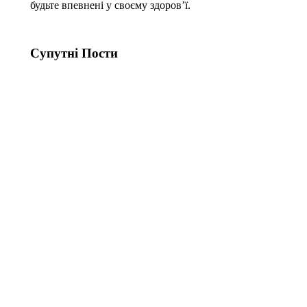
будьте впевнені у своєму здоров’ї.
Супутні Поcти
Альфа-
Альфа-
фетопротеїн
фетопротеїн
(АФП, AFP)
(АФП, AFP)
у сироватці
у сироватці
крові у
крові у
літніх
дітей та
людей
підлітків
31.10.2025
30.10.2025
Альфа-
Знижений
фетопротеїн
рівень
(АФП, AFP)
Альфа-
у сироватці
фетопротеїну
крові у
(АФП, AFP)
спортсменів
у сироватці
крові
29.10.2025
29.10.2025