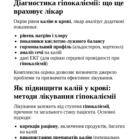
Діагностика гіпокаліємії: що ще
враховує лікар
Окрім рівня
калію в крові
, лікар аналізує додаткові
показники:
рівень натрію і хлору
показники кислотно-лужного балансу
гормональний профіль
(альдостерон, кортизол)
аналіз сечі
на калій
дані ЕКГ (для оцінки серцевої провідності при
гіпокаліємії
)
Комплексна оцінка дозволяє визначити джерело
проблеми та призначити ефективне лікування.
Як підвищити калій у крові:
методи лікування гіпокаліємії
Лікування залежить від ступеня
гіпокаліємії
,
причини та загального стану пацієнта. Основні
підходи:
корекція раціону
, включення продуктів, багатих
на калій
використання препаратів калію
(перорально