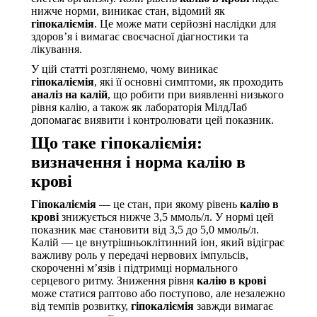
нижче норми, виникає стан, відомий як
гіпокаліємія
. Це може мати серйозні наслідки для
здоров’я і вимагає своєчасної діагностики та
лікування.
У цій статті розглянемо, чому виникає
гіпокаліємія
, які її основні симптоми, як проходить
аналіз на калій
, що робити при виявленні низького
рівня калію, а також як лабораторія МілдЛаб
допомагає виявити і контролювати цей показник.
Що таке гіпокаліємія:
визначення і норма калію в
крові
Гіпокаліємія
— це стан, при якому рівень
калію в
крові
знижується нижче 3,5 ммоль/л. У нормі цей
показник має становити від 3,5 до 5,0 ммоль/л.
Калій — це внутрішньоклітинний іон, який відіграє
важливу роль у передачі нервових імпульсів,
скороченні м’язів і підтримці нормального
серцевого ритму. Зниження рівня
калію в крові
може статися раптово або поступово, але незалежно
від темпів розвитку,
гіпокаліємія
завжди вимагає