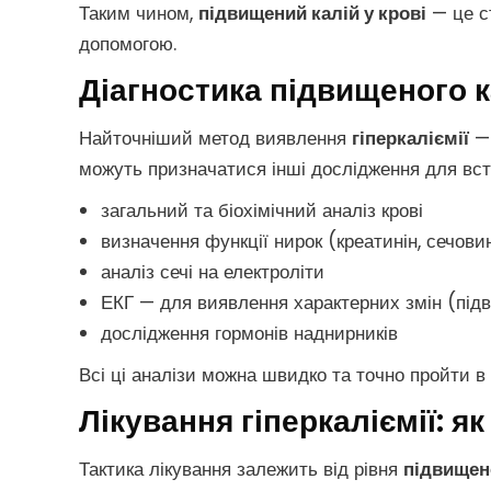
Таким чином,
підвищений калій у крові
— це ст
допомогою.
Діагностика підвищеного ка
Найточніший метод виявлення
гіперкаліємії
—
можуть призначатися інші дослідження для вс
загальний та біохімічний аналіз крові
визначення функції нирок (креатинін, сечов
аналіз сечі на електроліти
ЕКГ — для виявлення характерних змін (підв
дослідження гормонів наднирників
Всі ці аналізи можна швидко та точно пройти в
Лікування гіперкаліємії: я
Тактика лікування залежить від рівня
підвищено