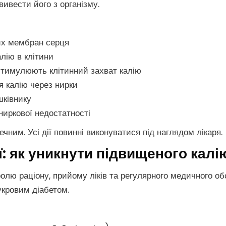
 вивести його з організму.
них мембран серця
лію в клітини
стимулюють клітинний захват калію
я калію через нирки
шківнику
ниркової недостатності
ним. Усі дії повинні виконуватися під наглядом лікаря.
ї: як уникнути підвищеного калі
лю раціону, прийому ліків та регулярного медичного об
укровим діабетом.