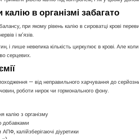
и калію в організмі забагато
алансу, при якому рівень калію в сироватці крові перев
рвів і м’язів.
ин, і лише невелика кількість циркулює в крові. Але кол
во серцевих.
ємії
походження — від неправильного харчування до серйоз
човин, роботи нирок чи гормонального фону.
я калію з організму
о добавками
ри АПФ, калійзберігаючі діуретики