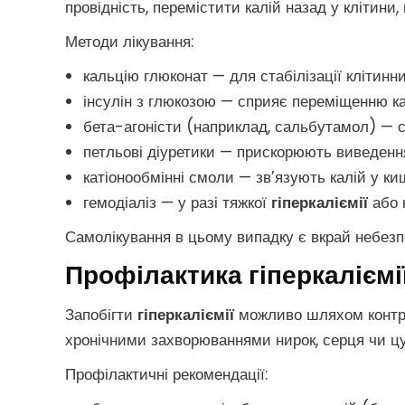
провідність, перемістити калій назад у клітини,
Методи лікування:
кальцію глюконат — для стабілізації клітин
інсулін з глюкозою — сприяє переміщенню ка
бета-агоністи (наприклад, сальбутамол) — 
петльові діуретики — прискорюють виведенн
катіонообмінні смоли — зв’язують калій у ки
гемодіаліз — у разі тяжкої
гіперкаліємії
або 
Самолікування в цьому випадку є вкрай небезпеч
Профілактика гіперкаліємі
Запобігти
гіперкаліємії
можливо шляхом контро
хронічними захворюваннями нирок, серця чи ц
Профілактичні рекомендації: