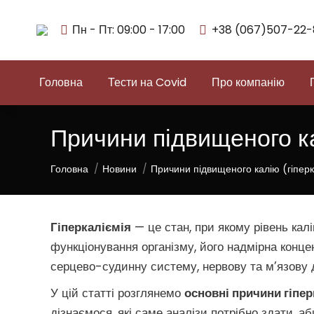
Пн - Пт: 09:00 - 17:00
+38 (067)507-22-
Головна
Тести на Covid
Про компанію
Причини підвищеного ка
You are here:
Головна
Новини
Причини підвищеного калію (гіперк
Гіперкаліємія
— це стан, при якому рівень кал
функціонування організму, його надмірна конц
серцево-судинну систему, нервову та м’язову д
У цій статті розглянемо
основні причини гіпер
дізнаємося, які саме аналізи потрібно здати, а