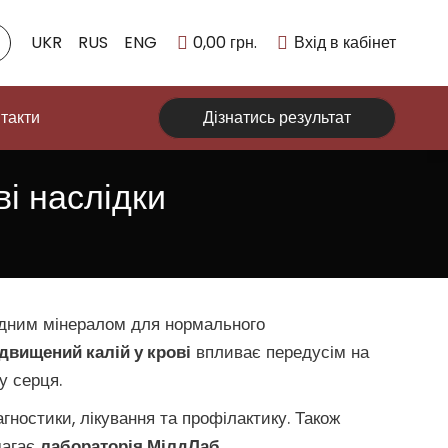
UKR
RUS
ENG
0,00
грн.
Вхід в кабінет
такти
Дізнатись результат
ві наслідки
хідним мінералом для нормального
двищений калій у крові
впливає передусім на
у серця.
агностики, лікування та профілактику. Також
магає
лабораторія МілдЛаб
.