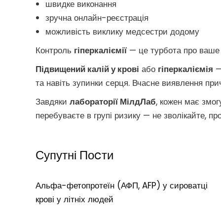
швидке виконання
зручна онлайн-реєстрація
можливість виклику медсестри додому
Контроль
гіперкаліємії
— це турбота про ваше с
Підвищений калій у крові
або
гіперкаліємія
—
та навіть зупинки серця. Вчасне виявлення при
Завдяки
лабораторії МілдЛаб
, кожен має змо
перебуваєте в групі ризику — не зволікайте, пр
Супутні Поcти
Альфа-фетопротеїн (АФП, AFP) у сироватці
крові у літніх людей