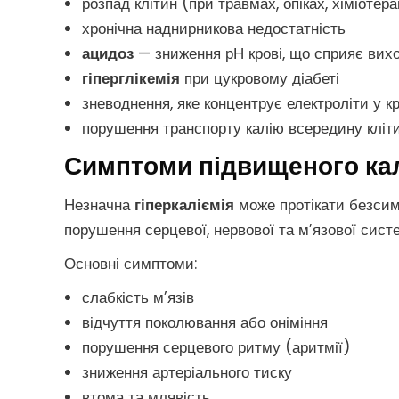
розпад клітин (при травмах, опіках, хіміотера
хронічна наднирникова недостатність
ацидоз
— зниження рН крові, що сприяє вихо
гіперглікемія
при цукровому діабеті
зневоднення, яке концентрує електроліти у кр
порушення транспорту калію всередину кліти
Симптоми підвищеного кал
Незначна
гіперкаліємія
може протікати безсимп
порушення серцевої, нервової та м’язової сист
Основні симптоми:
слабкість м’язів
відчуття поколювання або оніміння
порушення серцевого ритму (аритмії)
зниження артеріального тиску
втома та млявість