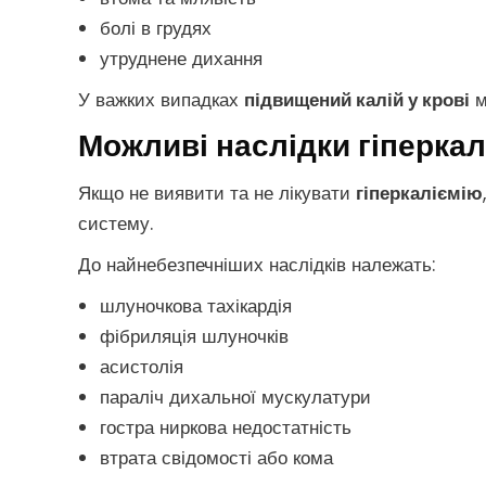
болі в грудях
утруднене дихання
У важких випадках
підвищений калій у крові
м
Можливі наслідки гіперкал
Якщо не виявити та не лікувати
гіперкаліємію
систему.
До найнебезпечніших наслідків належать:
шлуночкова тахікардія
фібриляція шлуночків
асистолія
параліч дихальної мускулатури
гостра ниркова недостатність
втрата свідомості або кома