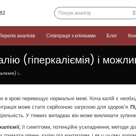
Search:
82
Перелік аналізів
Співпраця з клініками
Блог
Кон
лію (гіперкаліємія) і можли
аліємія) і…
ію в крові перевищує нормальні межі. Хоча калій є необ
ентрація може стати серйозною загрозою для здоров’я.
Пі
іяльність. У тяжких випадках він може викликати зупинк
каліємії
, її симптоми, потенційні ускладнення, методи ді
би тримати рівень калію під контролем, і як у цьому допо