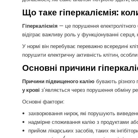
Що таке гіперкаліємія: кол
Гіперкаліємія
— це порушення електролітного б
відіграє важливу роль у функціонуванні серця, не
У нормі він перебуває переважно всередині кліт
порушити електричну активність клітин, особли
Основні причини гіперкалі
Причини підвищеного калію
бувають різного 
у крові
з’являється через порушення обміну ре
Основні фактори:
захворювання нирок, які порушують виведенн
надмірне споживання калію з продуктами аб
прийом лікарських засобів, таких як інгібіто