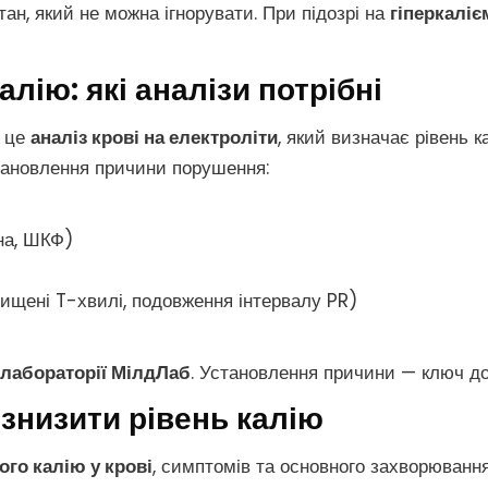
ан, який не можна ігнорувати. При підозрі на
гіперкаліє
лію: які аналізи потрібні
 це
аналіз крові на електроліти
, який визначає рівень к
тановлення причини порушення:
ина, ШКФ)
ищені T-хвилі, подовження інтервалу PR)
лабораторії МілдЛаб
. Установлення причини — ключ д
к знизити рівень калію
го калію у крові
, симптомів та основного захворювання