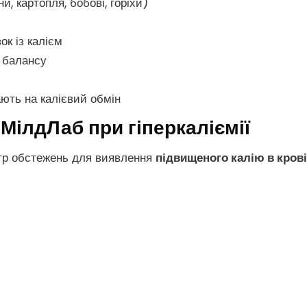
и, картопля, бобові, горіхи)
к із калієм
о балансу
ають на калієвий обмін
МілдЛаб при гіперкаліємії
тр обстежень для виявлення
підвищеного калію в крові