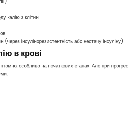
пії)
ду калію з клітин
ові
н (через інсулінорезистентність або нестачу інсуліну)
ію в крові
томно, особливо на початкових етапах. Але при прогрес
еми.