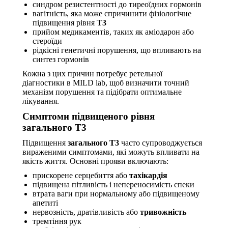
синдром резистентності до тиреоїдних гормонів
вагітність, яка може спричинити фізіологічне
підвищення рівня
Т3
прийом медикаментів, таких як аміодарон або
стероїди
рідкісні генетичні порушення, що впливають на
синтез гормонів
Кожна з цих причин потребує ретельної
діагностики в MILD lab, щоб визначити точний
механізм порушення та підібрати оптимальне
лікування.
Симптоми підвищеного рівня
загального Т3
Підвищення
загального Т3
часто супроводжується
вираженими симптомами, які можуть впливати на
якість життя. Основні прояви включають:
прискорене серцебиття або
тахікардія
підвищена пітливість і непереносимість спеки
втрата ваги при нормальному або підвищеному
апетиті
нервозність, дратівливість або
тривожність
тремтіння рук