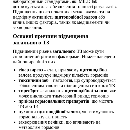
лабораторними стандартами, які MILD lab
дотримується для забезпечення точності результатів.
Підвищення цього показника може вказувати на
надмірну активність
щитоподібної залози
або
вплив інших факторів, таких як медикаменти чи
захворювання.
Основні причини підвищення
загального Т3
Підвищений рівень
загального Т3
може бути
спричинений різними факторами. Нижче наведено
найпоширеніші з них:
гіпертиреоз
– стан, при якому
щитоподібна
залоза
продукує надмірну кількість гормонів
токсичний зоб
– патологія, що супроводжується
збільшенням залози та підвищеним синтезом
Т3
тиреоїдит
– запалення
щитоподібної залози
, яке
може викликати тимчасовий викид гормонів
прийом
гормональних препаратів
, що містять
Т3
або
Т4
пухлини
щитоподібної залози
, які стимулюють
гормональну активність
захворювання печінки, що впливають на
метаболізм гормонів