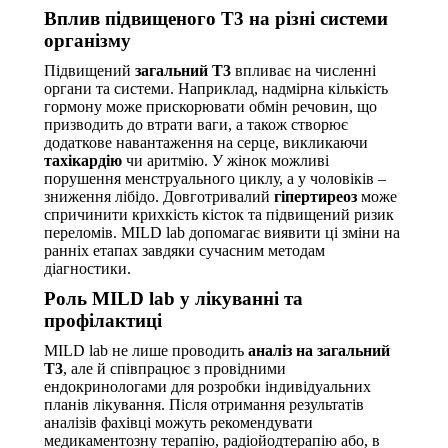
Вплив підвищеного Т3 на різні системи
організму
Підвищений
загальний Т3
впливає на численні
органи та системи. Наприклад, надмірна кількість
гормону може прискорювати обмін речовин, що
призводить до втрати ваги, а також створює
додаткове навантаження на серце, викликаючи
тахікардію
чи аритмію. У жінок можливі
порушення менструального циклу, а у чоловіків –
зниження лібідо. Довготривалий
гіпертиреоз
може
спричинити крихкість кісток та підвищений ризик
переломів. MILD lab допомагає виявити ці зміни на
ранніх етапах завдяки сучасним методам
діагностики.
Роль MILD lab у лікуванні та
профілактиці
MILD lab не лише проводить
аналіз на загальний
Т3
, але й співпрацює з провідними
ендокринологами для розробки індивідуальних
планів лікування. Після отримання результатів
аналізів фахівці можуть рекомендувати
медикаментозну терапію, радіойодтерапію або, в