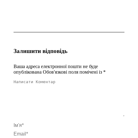
крові у
(АФП, AFP)
спортсменів
у сироватці
крові
29.10.2025
29.10.2025
Залишити відповідь
Ваша адреса електронної пошти не буде
опублікована Обов'язкові поля помічені із
*
Написати Коментар
Ім'я *
Email *