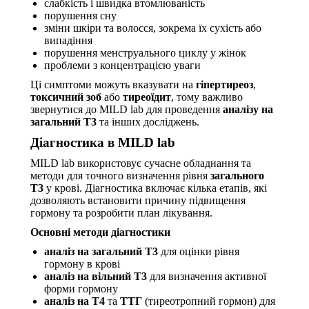
слабкість і швидка втомлюваність
порушення сну
зміни шкіри та волосся, зокрема їх сухість або
випадіння
порушення менструального циклу у жінок
проблеми з концентрацією уваги
Ці симптоми можуть вказувати на
гіпертиреоз
,
токсичний зоб
або
тиреоїдит
, тому важливо
звернутися до MILD lab для проведення
аналізу на
загальний Т3
та інших досліджень.
Діагностика в MILD lab
MILD lab використовує сучасне обладнання та
методи для точного визначення рівня
загального
Т3
у крові. Діагностика включає кілька етапів, які
дозволяють встановити причину підвищення
гормону та розробити план лікування.
Основні методи діагностики
аналіз на загальний Т3
для оцінки рівня
гормону в крові
аналіз на вільний Т3
для визначення активної
форми гормону
аналіз на Т4
та
ТТГ
(тиреотропний гормон) для