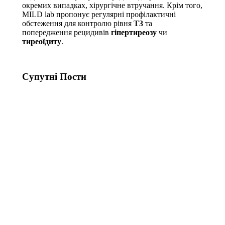
окремих випадках, хірургічне втручання. Крім того,
MILD lab пропонує регулярні профілактичні
обстеження для контролю рівня
Т3
та
попередження рецидивів
гіпертиреозу
чи
тиреоїдиту
.
Супутні Поcти
Альфа-
Альфа-
фетопротеїн
фетопротеїн
(АФП, AFP)
(АФП, AFP)
у сироватці
у сироватці
крові у
крові у
літніх
дітей та
людей
підлітків
31.10.2025
30.10.2025
Альфа-
Знижений
фетопротеїн
рівень
(АФП, AFP)
Альфа-
у сироватці
фетопротеїну