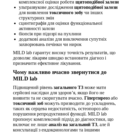
комплексної оцінки роботи
щитоподібної залози
ультразвукове дослідження
щитоподібної залози
для виявлення
токсичного зобу
чи інших
структурних змін
сцинтиграфія для оцінки функціональної
активності залози
біопсія при підозрі на пухлини
додаткові аналізи для виключення супутніх
захворювань печінки чи нирок
MILD lab гарантує високу точність результатів, що
дозволяє лікарям швидко встановити діагноз і
призначити ефективне лікування.
Чому важливо вчасно звернутися до
MILD lab
Підвищений рівень
загального Т3
може мати
серйозні наслідки для здоров’я, якщо його не
виявити та не скоригувати вчасно.
Гіпертиреоз
або
токсичний зоб
можуть призводити до ускладнень,
таких як серцева недостатність, остеопороз або
порушення репродуктивної функції. MILD lab
пропонує комплексний підхід до діагностики, що
включає не лише
аналіз на загальний Т3
, але й
консультації з ендокринологами та іншими