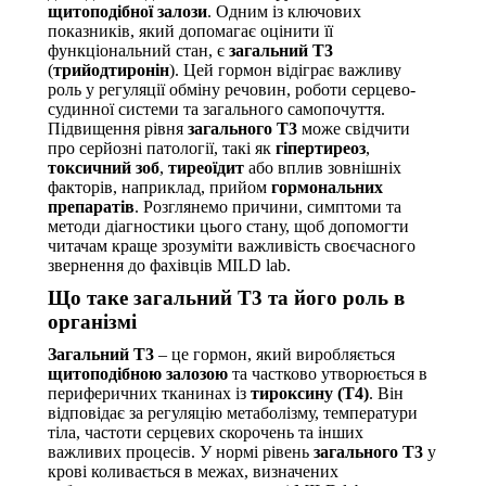
щитоподібної залози
. Одним із ключових
показників, який допомагає оцінити її
функціональний стан, є
загальний Т3
(
трийодтиронін
). Цей гормон відіграє важливу
роль у регуляції обміну речовин, роботи серцево-
судинної системи та загального самопочуття.
Підвищення рівня
загального Т3
може свідчити
про серйозні патології, такі як
гіпертиреоз
,
токсичний зоб
,
тиреоїдит
або вплив зовнішніх
факторів, наприклад, прийом
гормональних
препаратів
. Розглянемо причини, симптоми та
методи діагностики цього стану, щоб допомогти
читачам краще зрозуміти важливість своєчасного
звернення до фахівців MILD lab.
Що таке загальний Т3 та його роль в
організмі
Загальний Т3
– це гормон, який виробляється
щитоподібною залозою
та частково утворюється в
периферичних тканинах із
тироксину (Т4)
. Він
відповідає за регуляцію метаболізму, температури
тіла, частоти серцевих скорочень та інших
важливих процесів. У нормі рівень
загального Т3
у
крові коливається в межах, визначених