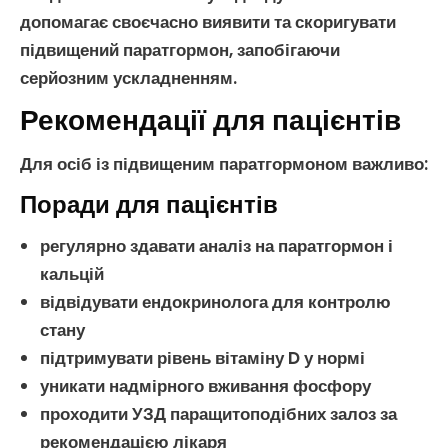
допомагає своєчасно виявити та скоригувати
підвищений паратгормон
, запобігаючи
серйозним ускладненням.
Рекомендації для пацієнтів
Для осіб із
підвищеним паратгормоном
важливо:
Поради для пацієнтів
регулярно здавати
аналіз на паратгормон
і
кальцій
відвідувати ендокринолога для контролю
стану
підтримувати рівень
вітаміну D
у нормі
уникати надмірного вживання
фосфору
проходити УЗД
паращитоподібних залоз
за
рекомендацією лікаря