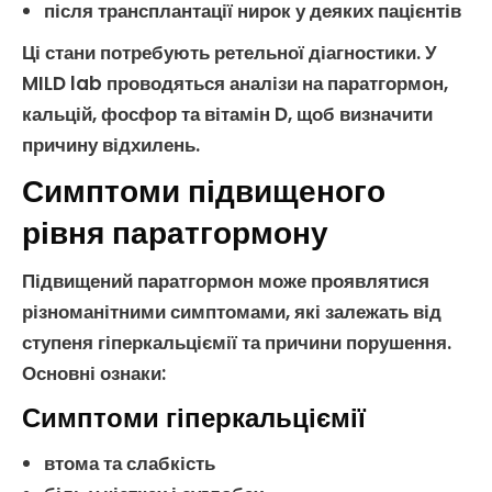
після трансплантації нирок у деяких пацієнтів
Ці стани потребують ретельної діагностики. У
MILD lab проводяться
аналізи на паратгормон
,
кальцій
,
фосфор
та
вітамін D
, щоб визначити
причину відхилень.
Симптоми підвищеного
рівня паратгормону
Підвищений паратгормон
може проявлятися
різноманітними
симптомами
, які залежать від
ступеня
гіперкальціємії
та причини порушення.
Основні ознаки:
Симптоми гіперкальціємії
втома та слабкість