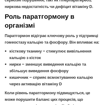
серйозні порушення, такі як
гіперпаратиреоз
,
ниркова недостатність
чи
дефіцит вітаміну D
.
Роль паратгормону в
організмі
Паратгормон
відіграє ключову роль у підтримці
гомеостазу кальцію
та
фосфору
. Він впливає на:
кісткову тканину
– стимулює вивільнення
кальцію
з кісток
нирки
– зменшує виведення
кальцію
та
збільшує виведення
фосфору
кишечник
– сприяє всмоктуванню
кальцію
через активацію
вітаміну D
Коли рівень
паратгормону
підвищується, це
може порушити баланс цих процесів, що