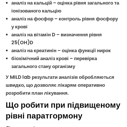
аналіз на кальцій
– оцінка рівня загального та
іонізованого
кальцію
аналіз на фосфор
– контроль рівня
фосфору
у крові
аналіз на вітамін D
– визначення рівня
25(OH)D
аналіз на креатинін
– оцінка функції нирок
біохімічний аналіз крові
– перевірка
загального стану організму
У MILD lab результати аналізів обробляються
швидко, що дозволяє лікарям оперативно
розробити план лікування.
Що робити при підвищеному
рівні паратгормону