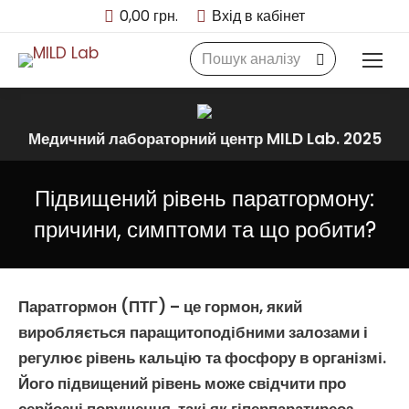
0,00
грн.
Вхід в кабінет
Search:
Медичний лабораторний центр MILD Lab. 2025
Підвищений рівень паратгормону:
причини, симптоми та що робити?
Паратгормон
(ПТГ) – це гормон, який
виробляється
паращитоподібними залозами
і
регулює рівень
кальцію
та
фосфору
в організмі.
Його підвищений рівень може свідчити про