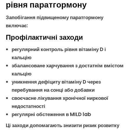
рівня паратгормону
Запобігання
підвищеному паратгормону
включає:
Профілактичні заходи
регулярний контроль рівня
вітаміну D
і
кальцію
збалансоване харчування з достатнім вмістом
кальцію
уникнення дефіциту
вітаміну D
через
перебування на сонці або добавки
своєчасне лікування
хронічної ниркової
недостатності
регулярні обстеження в MILD lab
Ці заходи допомагають знизити ризик розвитку