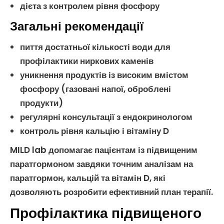
дієта з контролем рівня
фосфору
Загальні рекомендації
пиття достатньої кількості води для
профілактики
ниркових каменів
уникнення продуктів із високим вмістом
фосфору
(газовані напої, оброблені
продукти)
регулярні консультації з ендокринологом
контроль рівня
кальцію
і
вітаміну D
MILD lab допомагає пацієнтам із
підвищеним
паратгормоном
завдяки точним
аналізам на
паратгормон
,
кальцій
та
вітамін D
, які
дозволяють розробити ефективний план терапії.
Профілактика підвищеного