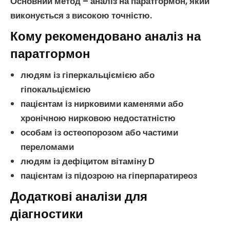
Основний метод –
аналіз на паратгормон
, який
виконується з високою точністю.
Кому рекомендовано аналіз на
паратгормон
людям із
гіперкальціємією
або
гіпокальціємією
пацієнтам із
нирковими каменями
або
хронічною нирковою недостатністю
особам із
остеопорозом
або частими
переломами
людям із
дефіцитом вітаміну D
пацієнтам із підозрою на
гіперпаратиреоз
Додаткові аналізи для
діагностики