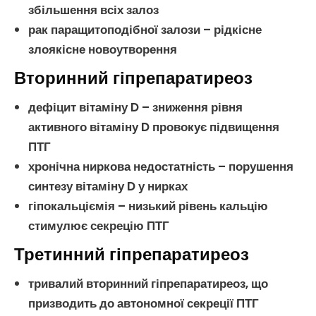
збільшення всіх залоз
рак паращитоподібної залози
– рідкісне
злоякісне новоутворення
Вторинний гіпрепаратиреоз
дефіцит вітаміну D
– зниження рівня
активного
вітаміну D
провокує підвищення
ПТГ
хронічна ниркова недостатність
– порушення
синтезу
вітаміну D
у нирках
гіпокальціємія
– низький рівень
кальцію
стимулює секрецію
ПТГ
Третинний гіпрепаратиреоз
тривалий
вторинний гіпрепаратиреоз
, що
призводить до автономної секреції
ПТГ