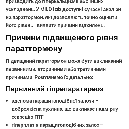
призводить до
гіперкальціємії
або інших
ускладнень. У MILD lab доступні сучасні
аналізи
на паратгормон
, які дозволяють точно оцінити
його рівень і виявити причини відхилень.
Причини підвищеного рівня
паратгормону
Підвищений паратгормон
може бути викликаний
первинними, вторинними або третинними
причинами. Розглянемо їх детально:
Первинний гіпрепаратиреоз
аденома паращитоподібної залози
–
доброякісна пухлина, що викликає надмірну
секрецію
ПТГ
гіперплазія паращитоподібних залоз
–