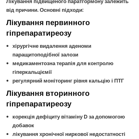
Лікування
підвищеного паратгормону
залежить
від причини. Основні підходи:
Лікування первинного
гіпрепаратиреозу
хірургічне видалення
аденоми
паращитоподібної залози
медикаментозна терапія для контролю
гіперкальціємії
регулярний моніторинг рівня
кальцію
і
ПТГ
Лікування вторинного
гіпрепаратиреозу
корекція
дефіциту вітаміну D
за допомогою
добавок
лікування
хронічної ниркової недостатності