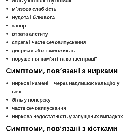
біль у кістках і суглобах
м’язова слабкість
нудота і блювота
запор
втрата апетиту
спрага і часте сечовипускання
депресія або тривожність
порушення пам’яті та концентрації
Симптоми, пов’язані з нирками
ниркові камені
– через надлишок
кальцію
у
сечі
біль у попереку
часте сечовипускання
ниркова недостатність
у запущених випадках
Симптоми, пов’язані з кістками