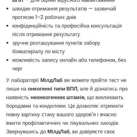
ВПЛ
— для оцінки вірусного навантаження
швидке отримання результатів — зазвичай
протягом 1–2 робочих днів
конфіденційність та професійна консультація
після отримання результату
зручне розташування пунктів забору
біоматеріалу по місту
можливість запису онлайн або телефоном, без
черг
У лабораторії
МілдЛаб
ви можете пройти тест не
лише на
онкогенні типи ВПЛ
, але й дізнатись про
наявність
неонкогенних штамів
, що викликають
бородавки та кондиломи. Це дозволяє отримати
повну картину стану вашого здоров’я і вчасно
вжити профілактичних чи лікувальних заходів.
Звернувшись до
МілдЛаб
, ви довіряєте своє