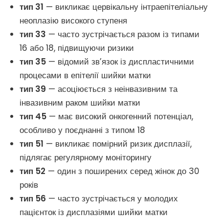
тип 31
— викликає цервікальну інтраепітеліальну
неоплазію високого ступеня
тип 33
— часто зустрічається разом із типами
16 або 18, підвищуючи ризики
тип 35
— відомий зв’язок із диспластичними
процесами в епітелії шийки матки
тип 39
— асоціюється з неінвазивним та
інвазивним раком шийки матки
тип 45
— має високий онкогенний потенціал,
особливо у поєднанні з типом 18
тип 51
— викликає помірний ризик дисплазії,
підлягає регулярному моніторингу
тип 52
— один з поширених серед жінок до 30
років
тип 56
— часто зустрічається у молодих
пацієнток із дисплазіями шийки матки