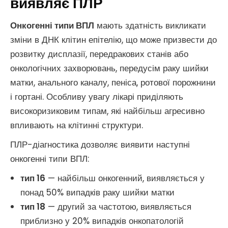
виявляє ПЛР
Онкогенні типи ВПЛ
мають здатність викликати
зміни в ДНК клітин епітелію, що може призвести до
розвитку дисплазії, передракових станів або
онкологічних захворювань, передусім раку шийки
матки, анального каналу, пеніса, ротової порожнини
і гортані. Особливу увагу лікарі приділяють
високоризиковим типам, які найбільш агресивно
впливають на клітинні структури.
ПЛР-діагностика дозволяє виявити наступні
онкогенні типи ВПЛ:
тип 16
— найбільш онкогенний, виявляється у
понад 50% випадків раку шийки матки
тип 18
— другий за частотою, виявляється
приблизно у 20% випадків онкопатологій