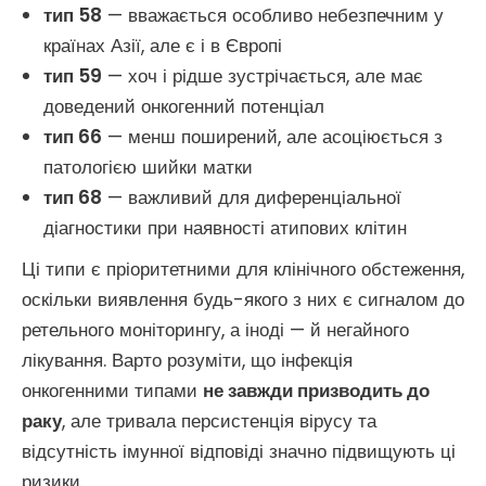
тип 58
— вважається особливо небезпечним у
країнах Азії, але є і в Європі
тип 59
— хоч і рідше зустрічається, але має
доведений онкогенний потенціал
тип 66
— менш поширений, але асоціюється з
патологією шийки матки
тип 68
— важливий для диференціальної
діагностики при наявності атипових клітин
Ці типи є пріоритетними для клінічного обстеження,
оскільки виявлення будь-якого з них є сигналом до
ретельного моніторингу, а іноді — й негайного
лікування. Варто розуміти, що інфекція
онкогенними типами
не завжди призводить до
раку
, але тривала персистенція вірусу та
відсутність імунної відповіді значно підвищують ці
ризики.