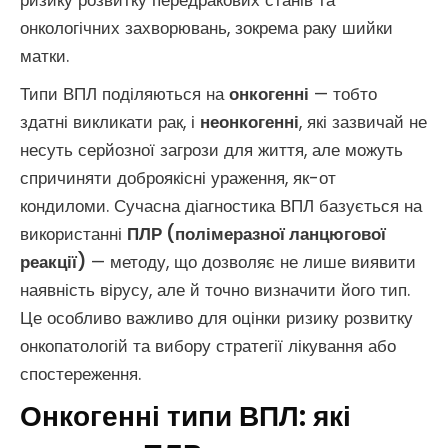
ризику розвитку передракових станів та
онкологічних захворювань, зокрема раку шийки
матки.
Типи ВПЛ поділяються на
онкогенні
— тобто
здатні викликати рак, і
неонкогенні
, які зазвичай не
несуть серйозної загрози для життя, але можуть
спричиняти доброякісні ураження, як-от
кондиломи. Сучасна діагностика ВПЛ базується на
використанні
ПЛР (полімеразної ланцюгової
реакції)
— методу, що дозволяє не лише виявити
наявність вірусу, але й точно визначити його тип.
Це особливо важливо для оцінки ризику розвитку
онкопатологій та вибору стратегії лікування або
спостереження.
Онкогенні типи ВПЛ: які