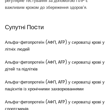
регулярне тестування за допомогою ПЛР є
важливим кроком до збереження здоров’я.
Супутні Поcти
Альфа-фетопротеїн (АФП, AFP) у сироватці крові у
літніх людей
Альфа-фетопротеїн (АФП, AFP) у сироватці крові у
дітей та підлітків
Альфа-фетопротеїн (АФП, AFP) у сироватці крові у
пацієнтів із хронічними захворюваннями
Альфа-фетопротеїн (АФП, AFP) у сироватці крові у
спортсменів