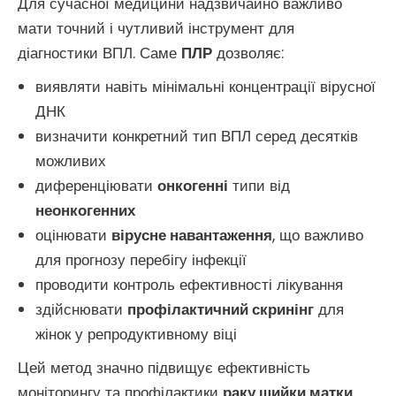
Для сучасної медицини надзвичайно важливо
мати точний і чутливий інструмент для
діагностики ВПЛ. Саме
ПЛР
дозволяє:
виявляти навіть мінімальні концентрації вірусної
ДНК
визначити конкретний тип ВПЛ серед десятків
можливих
диференціювати
онкогенні
типи від
неонкогенних
оцінювати
вірусне навантаження
, що важливо
для прогнозу перебігу інфекції
проводити контроль ефективності лікування
здійснювати
профілактичний скринінг
для
жінок у репродуктивному віці
Цей метод значно підвищує ефективність
моніторингу та профілактики
раку шийки матки
,