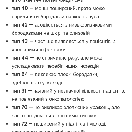
викликає генітальні кондиломи
тип 40
— менш поширений, проте може
спричиняти бородавки навколо ануса
тип 42
— асоціюється з низькоризиковими
бородавками на шкірі та слизовій
тип 43
— частіше виявляється у пацієнтів із
хронічними інфекціями
тип 44
— не спричиняє раку, але може
ускладнювати перебіг інших інфекцій
тип 54
— викликає плоскі бородавки,
здебільшого у молоді
тип 61
— наявний у незначної кількості пацієнтів,
не пов’язаний з онкопатологією
тип 70
— не викликає злоякісних уражень, але
часто поєднується з іншими типами
тип 72
— поширений у підлітків і молоді,