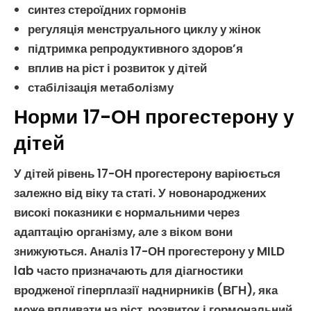
синтез
стероїдних гормонів
регуляція
менструального циклу
у жінок
підтримка
репродуктивного здоров’я
вплив на ріст і розвиток у
дітей
стабілізація
метаболізму
Норми 17-ОН прогестерону у
дітей
У
дітей
рівень
17-ОН прогестерону
варіюється
залежно від віку та статі. У новонароджених
високі показники є нормальними через
адаптацію організму, але з віком вони
знижуються.
Аналіз 17-ОН прогестерону
у MILD
lab часто призначають для діагностики
вродженої гіперплазії наднирників
(ВГН), яка
може впливати на ріст, розвиток і
гормональний