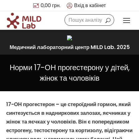
0,00
грн.
Вхід в кабінет
Search:
Медичний лабораторний центр MILD Lab. 2025
Норми 17-ОН прогестерону у дітей,
жінок та чоловіків
17-ОН прогестерон
– це стероїдний гормон, який
синтезується в надниркових залозах, яєчниках у
жінок та яєчках у чоловіків. Він є попередником
естрогену
,
тестостерону
та
кортизолу
, відіграючи