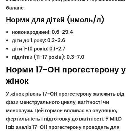
баланс
.
Норми для дітей (нмоль/л)
новонароджені: 0.6-29.4
діти до 1 року: 0.3-3.6
діти 1-10 років: 0.1-2.7
підлітки (11-17 років): 0.3-7.0
Норми 17-ОН прогестерону у
жінок
У
жінок
рівень
17-ОН прогестерону
залежить від
фази
менструального циклу
, вагітності чи
менопаузи. Цей гормон впливає на
овуляцію
,
фертильність
і підготовку до
вагітності
. У MILD
lab
аналіз 17-ОН прогестерону
проводять для