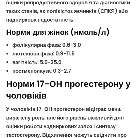
оцінки
репродуктивного здоров’я
та діагностики
таких станів, як
полікістоз яєчників
(
СПКЯ
) або
надниркова недостатність
.
Норми для жінок (нмоль/л)
фолікулярна фаза: 0.6-3.0
лютеїнова фаза: 0.9-11.5
вагітність: 5.0-25.0
постменопауза: 0.3-2.7
Норми 17-ОН прогестерону у
чоловіків
У
чоловіків
17-ОН прогестерон
відіграє менш
виражену роль, але його рівень важливий для
оцінки роботи надниркових залоз і синтезу
тестостерону
. Відхилення можуть свідчити про