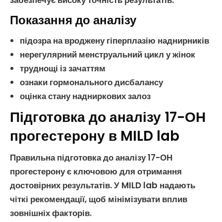
забезпечує високу точність результатів.
Показання до аналізу
підозра на
вроджену гіперплазію наднирників
нерегулярний
менструальний цикл
у жінок
труднощі із
зачаттям
ознаки
гормонального дисбалансу
оцінка стану
надниркових залоз
Підготовка до аналізу 17-ОН
прогестерону в MILD lab
Правильна підготовка до
аналізу 17-ОН
прогестерону
є ключовою для отримання
достовірних результатів. У MILD lab надають
чіткі рекомендації, щоб мінімізувати вплив
зовнішніх факторів.