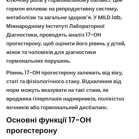
ключову роль у
гормональному балансі
. Цей
гормон впливає на
репродуктивну систему
,
метаболізм
та загальне здоров’я. У MILD lab,
Міжнародному Інституті Лабораторної
Діагностики, проводять
аналіз 17-ОН
прогестерону
, щоб оцінити його рівень у
дітей
,
жінок
та
чоловіків
для діагностики
гормональних порушень.
Рівень
17-ОН прогестерону
залежить від віку,
статі та фізіологічного стану. Відхилення від
норм можуть вказувати на такі стани, як
вроджена гіперплазія наднирників
,
полікістоз
яєчників
або
гормональний дисбаланс
.
Основні функції 17-ОН
прогестерону