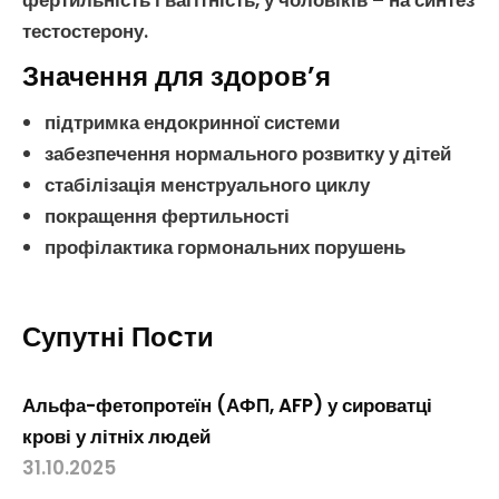
фертильність
і
вагітність
, у
чоловіків
– на синтез
тестостерону
.
Значення для здоров’я
підтримка
ендокринної системи
забезпечення нормального розвитку у
дітей
стабілізація
менструального циклу
покращення
фертильності
профілактика гормональних порушень
Супутні Поcти
Альфа-фетопротеїн (АФП, AFP) у сироватці
крові у літніх людей
31.10.2025