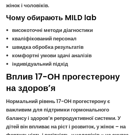
жінок
і
чоловіків
.
Чому обирають MILD lab
високоточні методи діагностики
кваліфікований персонал
швидка обробка результатів
комфортні умови здачі аналізів
індивідуальний підхід
Вплив 17-ОН прогестерону
на здоров’я
Нормальний рівень
17-ОН прогестерону
є
важливим для підтримки
гормонального
балансу
і здоров’я
репродуктивної системи
. У
дітей
він впливає на ріст і розвиток, у
жінок
– на