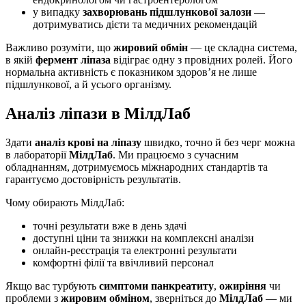
у випадку
захворювань підшлункової залози
—
дотримуватись дієти та медичних рекомендацій
Важливо розуміти, що
жировий обмін
— це складна система,
в якій
фермент ліпаза
відіграє одну з провідних ролей. Його
нормальна активність є показником здоров’я не лише
підшлункової, а й усього організму.
Аналіз ліпази в МілдЛаб
Здати
аналіз крові на ліпазу
швидко, точно й без черг можна
в лабораторії
МілдЛаб
. Ми працюємо з сучасним
обладнанням, дотримуємось міжнародних стандартів та
гарантуємо достовірність результатів.
Чому обирають МілдЛаб:
точні результати вже в день здачі
доступні ціни та знижки на комплексні аналізи
онлайн-реєстрація та електронні результати
комфортні філії та ввічливий персонал
Якщо вас турбують
симптоми панкреатиту
,
ожиріння
чи
проблеми з
жировим обміном
, зверніться до
МілдЛаб
— ми