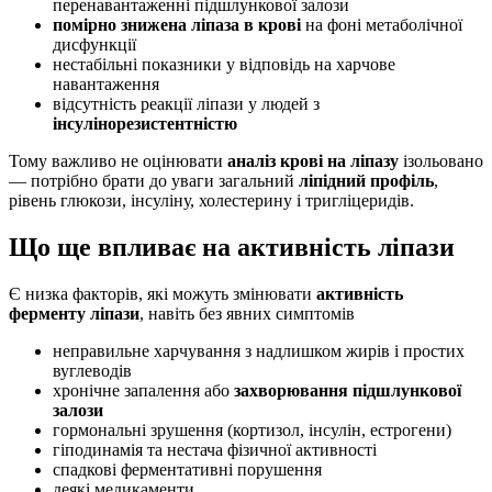
перенавантаженні підшлункової залози
помірно знижена ліпаза в крові
на фоні метаболічної
дисфункції
нестабільні показники у відповідь на харчове
навантаження
відсутність реакції ліпази у людей з
інсулінорезистентністю
Тому важливо не оцінювати
аналіз крові на ліпазу
ізольовано
— потрібно брати до уваги загальний
ліпідний профіль
,
рівень глюкози, інсуліну, холестерину і тригліцеридів.
Що ще впливає на активність ліпази
Є низка факторів, які можуть змінювати
активність
ферменту ліпази
, навіть без явних симптомів
неправильне харчування з надлишком жирів і простих
вуглеводів
хронічне запалення або
захворювання підшлункової
залози
гормональні зрушення (кортизол, інсулін, естрогени)
гіподинамія та нестача фізичної активності
спадкові ферментативні порушення
деякі медикаменти