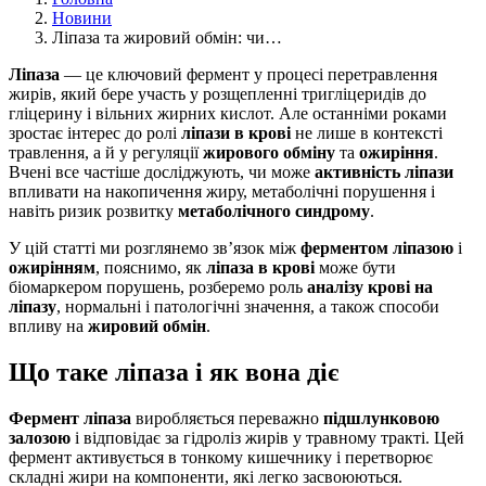
Новини
Ліпаза та жировий обмін: чи…
Ліпаза
— це ключовий фермент у процесі перетравлення
жирів, який бере участь у розщепленні тригліцеридів до
гліцерину і вільних жирних кислот. Але останніми роками
зростає інтерес до ролі
ліпази в крові
не лише в контексті
травлення, а й у регуляції
жирового обміну
та
ожиріння
.
Вчені все частіше досліджують, чи може
активність ліпази
впливати на накопичення жиру, метаболічні порушення і
навіть ризик розвитку
метаболічного синдрому
.
У цій статті ми розглянемо зв’язок між
ферментом ліпазою
і
ожирінням
, пояснимо, як
ліпаза в крові
може бути
біомаркером порушень, розберемо роль
аналізу крові на
ліпазу
, нормальні і патологічні значення, а також способи
впливу на
жировий обмін
.
Що таке ліпаза і як вона діє
Фермент ліпаза
виробляється переважно
підшлунковою
залозою
і відповідає за гідроліз жирів у травному тракті. Цей
фермент активується в тонкому кишечнику і перетворює
складні жири на компоненти, які легко засвоюються.