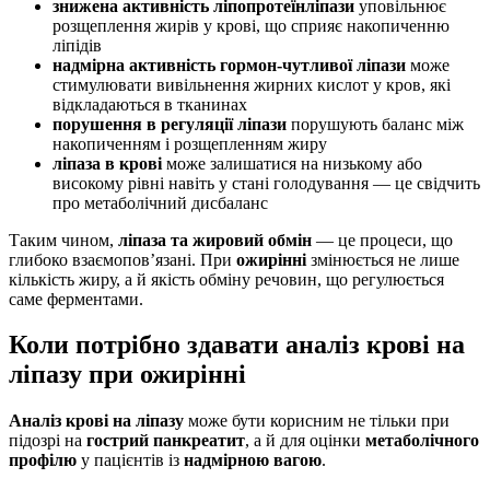
знижена активність ліпопротеїнліпази
уповільнює
розщеплення жирів у крові, що сприяє накопиченню
ліпідів
надмірна активність гормон-чутливої ліпази
може
стимулювати вивільнення жирних кислот у кров, які
відкладаються в тканинах
порушення в регуляції ліпази
порушують баланс між
накопиченням і розщепленням жиру
ліпаза в крові
може залишатися на низькому або
високому рівні навіть у стані голодування — це свідчить
про метаболічний дисбаланс
Таким чином,
ліпаза та жировий обмін
— це процеси, що
глибоко взаємопов’язані. При
ожирінні
змінюється не лише
кількість жиру, а й якість обміну речовин, що регулюється
саме ферментами.
Коли потрібно здавати аналіз крові на
ліпазу при ожирінні
Аналіз крові на ліпазу
може бути корисним не тільки при
підозрі на
гострий панкреатит
, а й для оцінки
метаболічного
профілю
у пацієнтів із
надмірною вагою
.