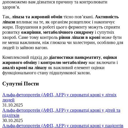
допоможемо вам дізнатися причину та контролювати
здоров’я.
Так,
ліпаза та жировий обмін
тісно пов’язані.
Активність
ліпази
впливає на те, як організм розщеплює і накопичує
жири. Порушення в роботі цього ферменту можуть сприяти
розвитку
ожиріння
,
метаболічного синдрому
і супутніх
хвороб. Саме тому контроль
рівня ліпази в крові
може бути
не менш важливим, ніж глюкоза чи холестерин, особливо для
людей із зайвою вагою.
Комплексний підхід до
діагностики панкреатиту
,
оцінки
жирового обміну
і
контролю метаболізму
має включати і
аналіз крові на ліпазу
як важливий елемент оцінки
функціонального стану підшлункової залози.
Супутні Поcти
Альфа-фетопротеїн (АФП, AFP) у сироватці крові у літніх
людей
31.10.2025
Альфа-фетопротеїн (АФП, AFP) у сироватці крові у дітей та
підлітків
30.10.2025
Альфа-фетопротеїн (АФП, AFP) у сироватці крові у пацієнтів