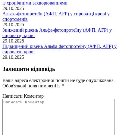
із хронічними захворюваннями
29.10.2025
Альфа-фетопротеїн (АФП, AFP) у сироватці крові у
спортсменів
29.10.2025
Знижений рівень Альфа-фетопротеїну (АФП, AFP) у
сироватці крові
29.10.2025
Підвищений рівень Альфа-фетопротеїну (АФП, AFP) у
сироватці крові
29.10.2025
Залишити відповідь
Ваша адреса електронної пошти не буде опублікована
Обов'язкові поля помічені із
*
Написати Коментар