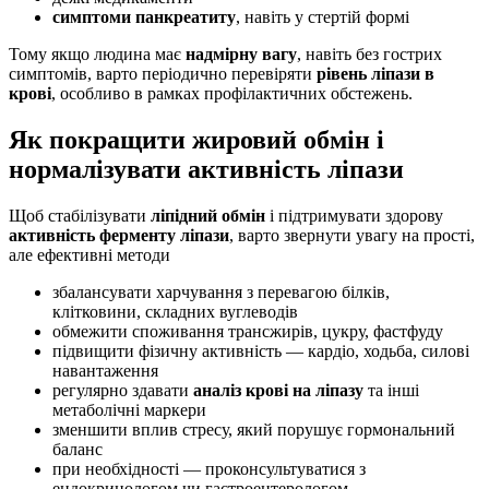
симптоми панкреатиту
, навіть у стертій формі
Тому якщо людина має
надмірну вагу
, навіть без гострих
симптомів, варто періодично перевіряти
рівень ліпази в
крові
, особливо в рамках профілактичних обстежень.
Як покращити жировий обмін і
нормалізувати активність ліпази
Щоб стабілізувати
ліпідний обмін
і підтримувати здорову
активність ферменту ліпази
, варто звернути увагу на прості,
але ефективні методи
збалансувати харчування з перевагою білків,
клітковини, складних вуглеводів
обмежити споживання трансжирів, цукру, фастфуду
підвищити фізичну активність — кардіо, ходьба, силові
навантаження
регулярно здавати
аналіз крові на ліпазу
та інші
метаболічні маркери
зменшити вплив стресу, який порушує гормональний
баланс
при необхідності — проконсультуватися з
ендокринологом чи гастроентерологом