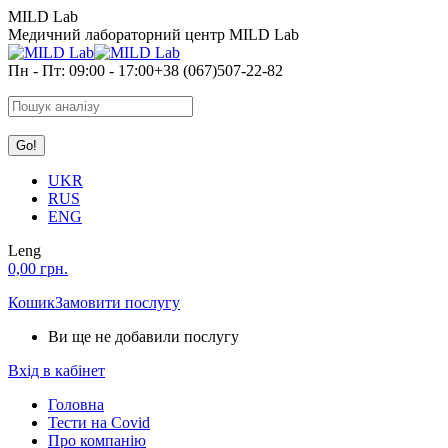
Skip
MILD Lab
to
Медичний лабораторний центр MILD Lab
content
Пн - Пт: 09:00 - 17:00
+38 (067)507-22-82
Search:
UKR
RUS
ENG
Leng
0,00
грн.
Кошик
Замовити послугу
Ви ще не добавили послугу
Вхід в кабінет
Головна
Тести на Covid
Про компанію