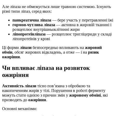
Але ліпаза не обмежується лише травною системою. Існують
різні типи ліпаз, серед яких:
панкреатична ліпаза
— бере участь у перетравленні їжі
гормон-чутлива ліпаза
— активна в жировій тканині і
розщеплює внутрішньоклітинні жири
ліпопротеїнліпаза
— розщеплює тригліцериди у складі
ліпопротеїнів у крові
Ці форми
ліпази
безпосередньо впливають на
жировий
обмін
, обсяг жирових відкладень, а отже — і на
ризик
ожиріння
.
Чи впливає ліпаза на розвиток
ожиріння
Активність ліпази
тісно пов’язана з обробкою та
накопиченням жирів у тілі. Порушення в роботі ферменту
можуть стати однією з причин змін у
жировому обміні
, які
призводять до
ожиріння
.
Основні механізми: