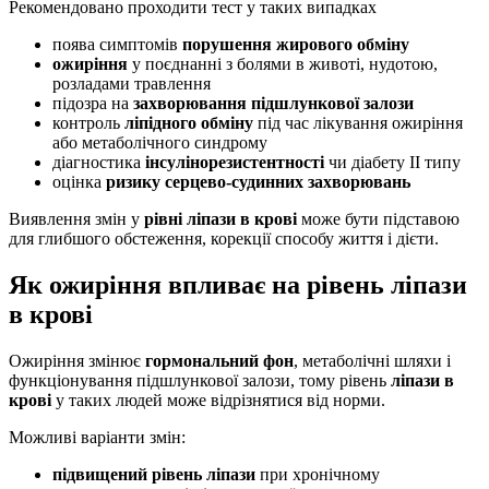
Рекомендовано проходити тест у таких випадках
поява симптомів
порушення жирового обміну
ожиріння
у поєднанні з болями в животі, нудотою,
розладами травлення
підозра на
захворювання підшлункової залози
контроль
ліпідного обміну
під час лікування ожиріння
або метаболічного синдрому
діагностика
інсулінорезистентності
чи діабету ІІ типу
оцінка
ризику серцево-судинних захворювань
Виявлення змін у
рівні ліпази в крові
може бути підставою
для глибшого обстеження, корекції способу життя і дієти.
Як ожиріння впливає на рівень ліпази
в крові
Ожиріння змінює
гормональний фон
, метаболічні шляхи і
функціонування підшлункової залози, тому рівень
ліпази в
крові
у таких людей може відрізнятися від норми.
Можливі варіанти змін:
підвищений рівень ліпази
при хронічному