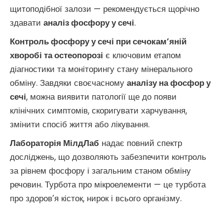
щитоподібної залози — рекомендується щорічно
здавати
аналіз фосфору у сечі
.
Контроль фосфору у сечі при сечокам’яній
хворобі та остеопорозі
є ключовим етапом
діагностики та моніторингу стану мінерального
обміну. Завдяки своєчасному
аналізу на фосфор у
сечі
, можна виявити патології ще до появи
клінічних симптомів, скоригувати харчування,
змінити спосіб життя або лікування.
Лабораторія МілдЛаб
надає повний спектр
досліджень, що дозволяють забезпечити контроль
за рівнем фосфору і загальним станом обміну
речовин. Турбота про мікроелементи — це турбота
про здоров’я кісток, нирок і всього організму.