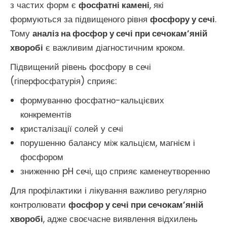
з частих форм є
фосфатні камені
, які
формуються за підвищеного рівня
фосфору у сечі
.
Тому
аналіз на фосфор у сечі при сечокам’яній
хворобі
є важливим діагностичним кроком.
Підвищений рівень фосфору в сечі
(гіперфосфатурія) сприяє:
формуванню фосфатно-кальцієвих
конкрементів
кристалізації солей у сечі
порушенню балансу між кальцієм, магнієм і
фосфором
зниженню pH сечі, що сприяє каменеутворенню
Для профілактики і лікування важливо регулярно
контролювати
фосфор у сечі при сечокам’яній
хворобі
, адже своєчасне виявлення відхилень