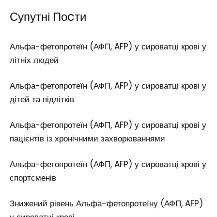
Супутні Поcти
Альфа-фетопротеїн (АФП, AFP) у сироватці крові у
літніх людей
Альфа-фетопротеїн (АФП, AFP) у сироватці крові у
дітей та підлітків
Альфа-фетопротеїн (АФП, AFP) у сироватці крові у
пацієнтів із хронічними захворюваннями
Альфа-фетопротеїн (АФП, AFP) у сироватці крові у
спортсменів
Знижений рівень Альфа-фетопротеїну (АФП, AFP)