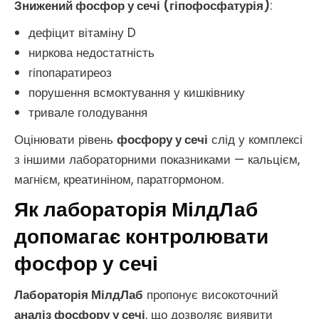
Знижений фосфор у сечі (гіпофосфатурія)
:
дефіцит вітаміну D
ниркова недостатність
гіпопаратиреоз
порушення всмоктування у кишківнику
тривале голодування
Оцінювати рівень
фосфору у сечі
слід у комплексі
з іншими лабораторними показниками — кальцієм,
магнієм, креатиніном, паратгормоном.
Як лабораторія МілдЛаб
допомагає контролювати
фосфор у сечі
Лабораторія МілдЛаб
пропонує високоточний
аналіз фосфору у сечі
, що дозволяє виявити