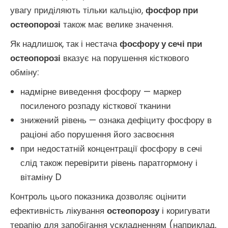
увагу приділяють тільки кальцію,
фосфор при
остеопорозі
також має велике значення.
Як надлишок, так і нестача
фосфору у сечі при
остеопорозі
вказує на порушення кісткового
обміну:
надмірне виведення фосфору — маркер
посиленого розпаду кісткової тканини
знижений рівень — ознака дефіциту фосфору в
раціоні або порушення його засвоєння
при недостатній концентрації фосфору в сечі
слід також перевірити рівень паратгормону і
вітаміну D
Контроль цього показника дозволяє оцінити
ефективність лікування
остеопорозу
і коригувати
терапію для запобігання ускладненням (наприклад,