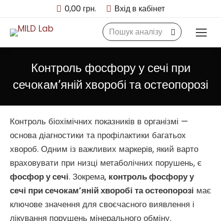
0,00
грн.
Вхід в кабінет
Search:
Контроль фосфору у сечі при
сечокам’яній хворобі та остеопорозі
Контроль біохімічних показників в організмі —
основа діагностики та профілактики багатьох
хвороб. Одним із важливих маркерів, який варто
враховувати при низці метаболічних порушень, є
фосфор у сечі
. Зокрема,
контроль фосфору у
сечі при сечокам’яній хворобі та остеопорозі
має
ключове значення для своєчасного виявлення і
лікування порушень мінерального обміну.