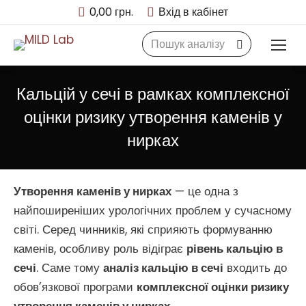
0,00
грн.
Вхід в кабінет
Search:
Кальцій у сечі в рамках комплексної
оцінки ризику утворення каменів у
нирках
Утворення каменів у нирках
— це одна з
найпоширеніших урологічних проблем у сучасному
світі. Серед чинників, які сприяють формуванню
каменів, особливу роль відіграє
рівень кальцію в
сечі
. Саме тому
аналіз кальцію в сечі
входить до
обов’язкової програми
комплексної оцінки ризику