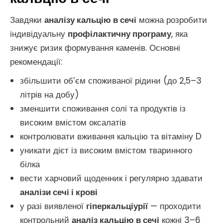
Завдяки
аналізу кальцію в сечі
можна розробити
індивідуальну
профілактичну програму
, яка
знижує ризик формування каменів. Основні
рекомендації:
збільшити об’єм споживаної рідини (до 2,5–3
літрів на добу)
зменшити споживання солі та продуктів із
високим вмістом оксалатів
контролювати вживання кальцію та вітаміну D
уникати дієт із високим вмістом тваринного
білка
вести харчовий щоденник і регулярно здавати
аналізи сечі і крові
у разі виявленої
гіперкальціурії
— проходити
контрольний
аналіз кальцію в сечі
кожні 3–6