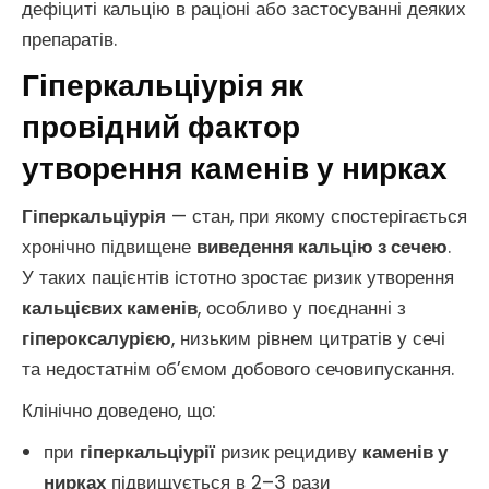
дефіциті кальцію в раціоні або застосуванні деяких
препаратів.
Гіперкальціурія як
провідний фактор
утворення каменів у нирках
Гіперкальціурія
— стан, при якому спостерігається
хронічно підвищене
виведення кальцію з сечею
.
У таких пацієнтів істотно зростає ризик утворення
кальцієвих каменів
, особливо у поєднанні з
гіпероксалурією
, низьким рівнем цитратів у сечі
та недостатнім об’ємом добового сечовипускання.
Клінічно доведено, що:
при
гіперкальціурії
ризик рецидиву
каменів у
нирках
підвищується в 2–3 рази