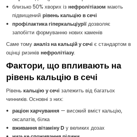
близько 50% хворих із
нефролітіазом
мають
підвищений
рівень кальцію в сечі
профілактика гіперкальціурії
дозволяє
запобігти формуванню нових каменів
Саме тому
аналіз на кальцій у сечі
є стандартом в
оцінці ризиків
нефролітіазу
.
Фактори, що впливають на
рівень кальцію в сечі
Рівень
кальцію у сечі
залежить від багатьох
чинників. Основні з них:
раціон харчування
— високий вміст кальцію,
оксалатів, білка
вживання вітаміну D
у великих дозах
низьке споживання рідини