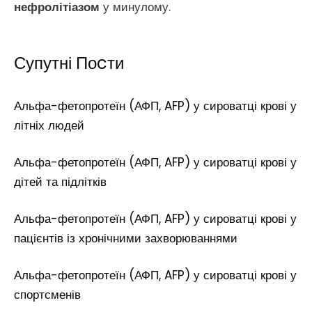
нефролітіазом
у минулому.
Супутні Поcти
Альфа-фетопротеїн (АФП, AFP) у сироватці крові у
літніх людей
Альфа-фетопротеїн (АФП, AFP) у сироватці крові у
дітей та підлітків
Альфа-фетопротеїн (АФП, AFP) у сироватці крові у
пацієнтів із хронічними захворюваннями
Альфа-фетопротеїн (АФП, AFP) у сироватці крові у
спортсменів