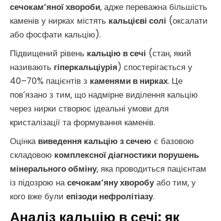
сечокам’яної хвороби
, адже переважна більшість
каменів у нирках містять
кальцієві солі
(оксалати
або фосфати кальцію).
Підвищений рівень
кальцію в сечі
(стан, який
називають
гіперкальціурія
) спостерігається у
40–70% пацієнтів з
каменями в нирках
. Це
пов’язано з тим, що надмірне виділення кальцію
через нирки створює ідеальні умови для
кристалізації та формування каменів.
Оцінка
виведення кальцію з сечею
є базовою
складовою
комплексної діагностики порушень
мінерального обміну
, яка проводиться пацієнтам
із підозрою на
сечокам’яну хворобу
або тим, у
кого вже були
епізоди нефролітіазу
.
Аналіз кальцію в сечі: як