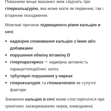
Показники вище вказаних меж свідчать про
гіперкальціурію
, яка може мати як первинне, так і
вторинне походження.
Можливі причини
підвищеного рівня кальцію в
сечі
:
надмірне споживання кальцію з їжею або
добавками
порушення обміну вітаміну D
гіперпаратиреоз
— надмірна активність
паращитоподібних залоз
тубулярні порушення у нирках
гіпероксалурія
та
гіпомагніємія
як супутні
фактори
Зниження
кальцію в сечі
може спостерігатися при
хронічних захворюваннях нирок, зневодненні,