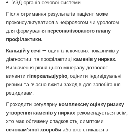
УЗД органів сечової системи
Після отримання результатів пацієнт може
проконсультуватися з нефрологом чи урологом
для формування
персоналізованого плану
профілактики
.
Кальцій у сечі
— один із ключових показників у
діагностиці та профілактиці
каменів у нирках
.
Визначення рівня цього мінералу дозволяє
виявити
гіперкальціурію
, оцінити індивідуальні
ризики та вчасно вжити заходів для запобігання
рецидивам.
Проходити регулярну
комплексну оцінку ризику
утворення каменів у нирках
рекомендується всім,
хто має обтяжену спадковість, симптоми
сечокам’яної хвороби
або вже стикався з