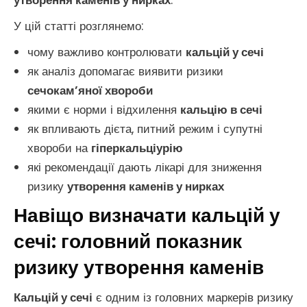
утворення каменів у нирках
.
У цій статті розглянемо:
чому важливо контролювати
кальцій у сечі
як аналіз допомагає виявити ризики
сечокам’яної хвороби
якими є норми і відхилення
кальцію в сечі
як впливають дієта, питний режим і супутні
хвороби на
гіперкальціурію
які рекомендації дають лікарі для зниження
ризику
утворення каменів у нирках
Навіщо визначати кальцій у
сечі: головний показник
ризику утворення каменів
Кальцій у сечі
є одним із головних маркерів ризику