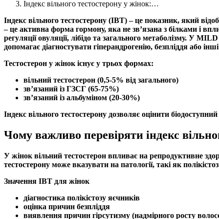
Індекс вільного тестостерону у жінок:…
Індекс вільного тестостерону
(ІВТ) – це показник, який від
– це активна форма гормону, яка не зв’язана з білками і вп
регуляції овуляції,
лібідо
та загального метаболізму. У MILD
допомагає діагностувати
гіперандрогенію
,
безпліддя
або інш
Тестостерон
у жінок існує у трьох формах:
вільний тестостерон
(0,5-5% від загального)
зв’язаний із
ГЗСГ
(65-75%)
зв’язаний із
альбуміном
(20-30%)
Індекс вільного тестостерону
дозволяє оцінити біодоступни
Чому важливо перевіряти індекс вільно
У жінок
вільний тестостерон
впливає на репродуктивне здоро
тестостерону
може вказувати на патології, такі як
полікісто
Значення ІВТ для жінок
діагностика
полікістозу яєчників
оцінка причин
безпліддя
виявлення причин
гірсутизму
(надмірного росту волос