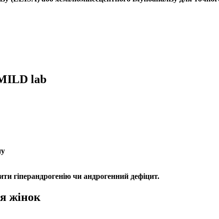
 MILD lab
ну
вити
гіперандрогенію
чи
андрогенний дефіцит
.
ля жінок