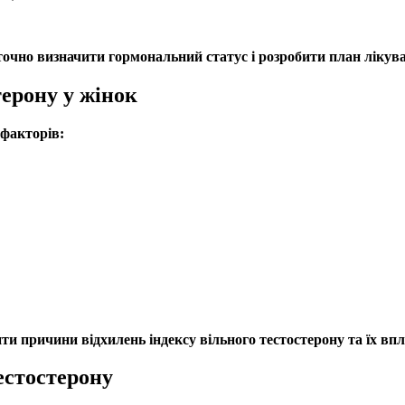
точно визначити
гормональний статус
і розробити план лікув
терону у жінок
факторів:
ити причини відхилень
індексу вільного тестостерону
та їх впл
естостерону