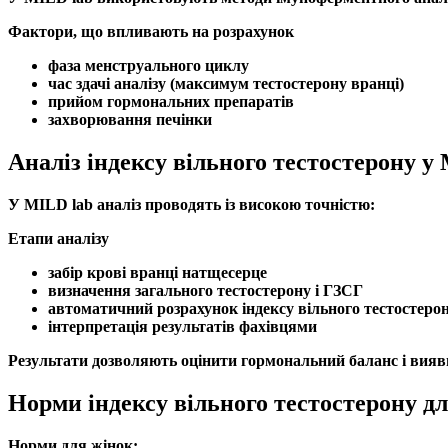
Фактори, що впливають на розрахунок
фаза менструального циклу
час здачі аналізу (максимум
тестостерону
вранці)
прийом гормональних препаратів
захворювання печінки
Аналіз індексу вільного тестостерону у
У MILD lab аналіз проводять із високою точністю:
Етапи аналізу
забір крові вранці натщесерце
визначення
загального тестостерону
і
ГЗСГ
автоматичний розрахунок
індексу вільного тестостеро
інтерпретація результатів фахівцями
Результати дозволяють оцінити
гормональний баланс
і вия
Норми індексу вільного тестостерону д
Норми для жінок: