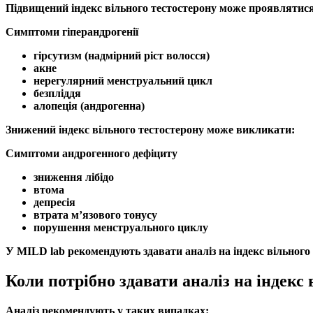
Підвищений індекс вільного тестостерону
може проявлятися
Симптоми гіперандрогенії
гірсутизм
(надмірний ріст волосся)
акне
нерегулярний менструальний цикл
безпліддя
алопеція (андрогенна)
Знижений індекс вільного тестостерону
може викликати:
Симптоми андрогенного дефіциту
зниження
лібідо
втома
депресія
втрата м’язового тонусу
порушення менструального циклу
У MILD lab рекомендують здавати аналіз на
індекс вільного
Коли потрібно здавати аналіз на індекс 
Аналіз рекомендують у таких випадках: