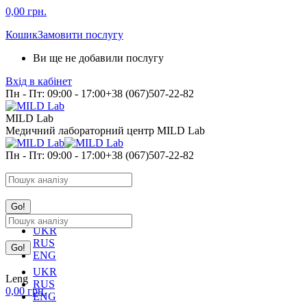
Skip
0,00
грн.
to
Кошик
Замовити послугу
content
Ви ще не добавили послугу
Вхід в кабінет
Пн - Пт: 09:00 - 17:00
+38 (067)507-22-82
MILD Lab
Медичний лабораторний центр MILD Lab
Пн - Пт: 09:00 - 17:00
+38 (067)507-22-82
Search:
Search:
UKR
RUS
ENG
UKR
Leng
RUS
0,00
грн.
ENG