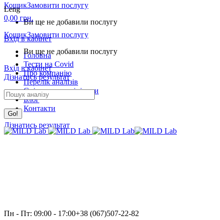
Кошик
Замовити послугу
Leng
0,00
грн.
Ви ще не добавили послугу
Кошик
Замовити послугу
Вхід в кабінет
Ви ще не добавили послугу
Головна
Тести на Covid
Вхід в кабінет
Про компанію
Дізнатись результат
Перелік аналізів
Співпраця з клініками
Search:
Блог
Контакти
Дізнатись результат
Пн - Пт: 09:00 - 17:00
+38 (067)507-22-82