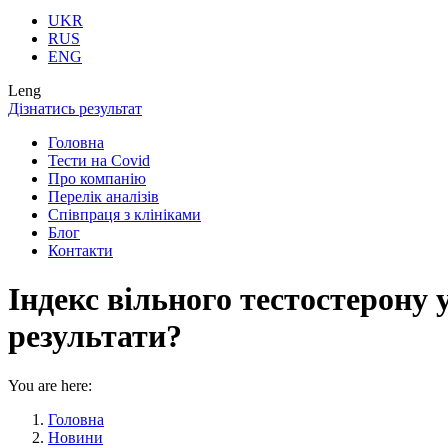
UKR
RUS
ENG
Leng
Дізнатись результат
Головна
Тести на Covid
Про компанію
Перелік аналізів
Співпраця з клініками
Блог
Контакти
Індекс вільного тестостерону 
результати?
You are here:
Головна
Новини