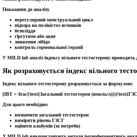
Показання до аналізу
нерегулярний менструальний цикл
підозра на
полікістоз яєчників
безпліддя
гірсутизм
або акне
зниження
лібідо
контроль гормональної терапії
У MILD lab аналіз
індексу вільного тестостерону
проводять 
Як розраховується індекс вільного тест
Індекс вільного тестостерону
розраховується за формулою:
[ІВТ = \frac{\text{Загальний тестостерон (нмоль/л)}}{\text{ГЗС
Для цього необхідно:
визначити
загальний тестостерон
виміряти рівень
ГЗСГ
оцінити
альбумін
(за потреби)
У MILD lab використовують методи імуноферментного аналі