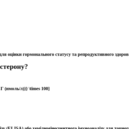
для оцінки
гормонального статусу
та репродуктивного здоров
остерону?
Г (нмоль/л)}} \times 100]
зу (ELISA) або хемілюмінесцентного імуноаналізу для точн