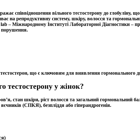
ображає співвідношення
вільного тестостерону
до
глобуліну, що
ливає на репродуктивну систему, шкіру, волосся та
гормональн
 lab – Міжнародному Інституті Лабораторної Діагностики – п
і порушення.
й
тестостерон
, що є ключовим для виявлення
гормонального д
го тестостерону у жінок?
в’я, стан шкіри, ріст волосся та загальний
гормональний ба
з яєчників
(СПКЯ),
безпліддя
або
гіперандрогенія
.
ся)