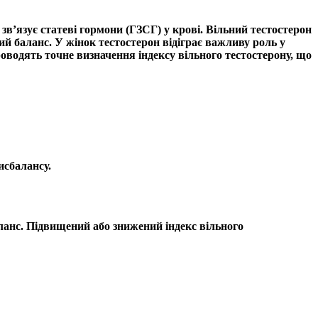
 зв’язує статеві гормони
(ГЗСГ) у крові.
Вільний тестостерон
ий баланс
. У жінок
тестостерон
відіграє важливу роль у
роводять точне визначення
індексу вільного тестостерону
, що
исбалансу
.
ланс
. Підвищений або знижений
індекс вільного