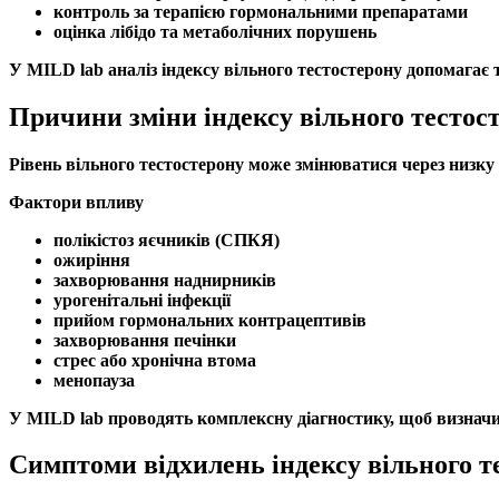
контроль за терапією гормональними препаратами
оцінка
лібідо
та метаболічних порушень
У MILD lab аналіз
індексу вільного тестостерону
допомагає 
Причини зміни індексу вільного тестос
Рівень
вільного тестостерону
може змінюватися через низку 
Фактори впливу
полікістоз яєчників
(СПКЯ)
ожиріння
захворювання наднирників
урогенітальні інфекції
прийом гормональних контрацептивів
захворювання печінки
стрес або хронічна втома
менопауза
У MILD lab проводять комплексну діагностику, щоб визнач
Симптоми відхилень індексу вільного т