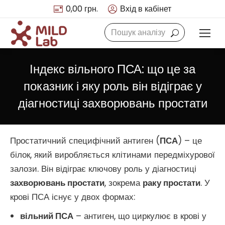
0,00
грн.
Вхід в кабінет
Search:
Індекс вільного ПСА: що це за
показник і яку роль він відіграє у
діагностиці захворювань простати
Простатичний специфічний антиген (
ПСА
) – це
білок, який виробляється клітинами передміхурової
залози. Він відіграє ключову роль у діагностиці
захворювань простати
, зокрема
раку простати
. У
крові ПСА існує у двох формах:
вільний ПСА
– антиген, що циркулює в крові у