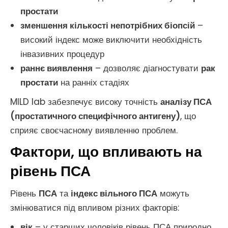
простати
зменшення кількості непотрібних біопсій
–
високий індекс може виключити необхідність
інвазивних процедур
раннє виявлення
– дозволяє діагностувати
рак
простати
на ранніх стадіях
MILD lab забезпечує високу точність
аналізу ПСА
(простатичного специфічного антигену)
, що
сприяє своєчасному виявленню проблем.
Фактори, що впливають на
рівень ПСА
Рівень
ПСА
та
індекс вільного ПСА
можуть
змінюватися під впливом різних факторів:
вік
– у старших чоловіків рівень ПСА природно