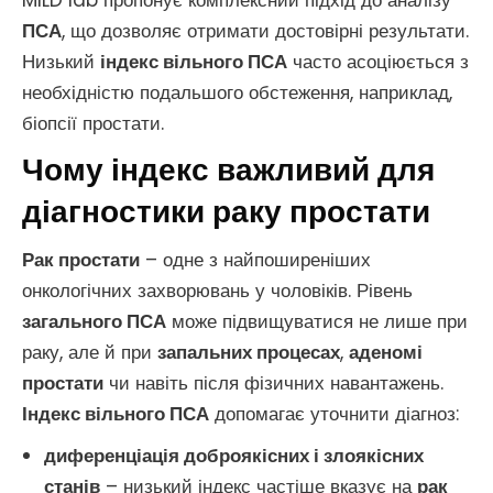
MILD lab пропонує комплексний підхід до аналізу
ПСА
, що дозволяє отримати достовірні результати.
Низький
індекс вільного ПСА
часто асоціюється з
необхідністю подальшого обстеження, наприклад,
біопсії простати.
Чому індекс важливий для
діагностики раку простати
Рак простати
– одне з найпоширеніших
онкологічних захворювань у чоловіків. Рівень
загального ПСА
може підвищуватися не лише при
раку, але й при
запальних процесах
,
аденомі
простати
чи навіть після фізичних навантажень.
Індекс вільного ПСА
допомагає уточнити діагноз:
диференціація доброякісних і злоякісних
станів
– низький індекс частіше вказує на
рак