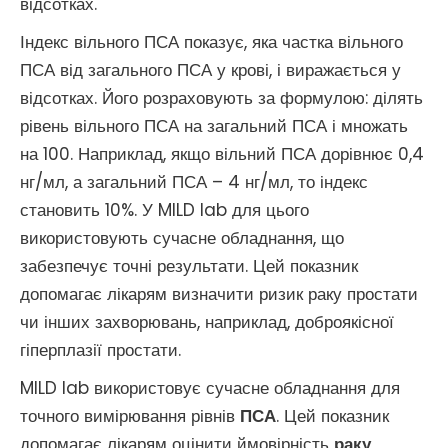
відсотках.
Індекс вільного ПСА показує, яка частка вільного
ПСА від загального ПСА у крові, і виражається у
відсотках. Його розраховують за формулою: ділять
рівень вільного ПСА на загальний ПСА і множать
на 100. Наприклад, якщо вільний ПСА дорівнює 0,4
нг/мл, а загальний ПСА – 4 нг/мл, то індекс
становить 10%. У MILD lab для цього
використовують сучасне обладнання, що
забезпечує точні результати. Цей показник
допомагає лікарям визначити ризик раку простати
чи інших захворювань, наприклад, доброякісної
гіперплазії простати.
MILD lab використовує сучасне обладнання для
точного вимірювання рівнів
ПСА
. Цей показник
допомагає лікарям оцінити ймовірність
раку