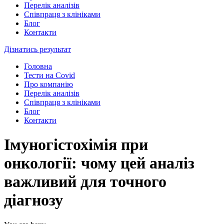
Перелік аналізів
Співпраця з клініками
Блог
Контакти
Дізнатись результат
Головна
Тести на Covid
Про компанію
Перелік аналізів
Співпраця з клініками
Блог
Контакти
Імуногістохімія при
онкології: чому цей аналіз
важливий для точного
діагнозу