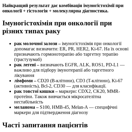
Найкращий результат дає комбінація імуногістохімії при
онкології + гістологія + молекулярна діагностика.
Імуногістохімія при онкології при
різних типах раку
рак молочної залози –
імуногістохімія при онкології
допомагає визначити: ER, PR, HER2, Ki-67. На їх основі
призначають гормонотерапію або таргетну терапію
(трастузумаб)
рак легені –
визначають EGFR, ALK, ROS1, PD-L1 —
важливо для підбору імунотерапії або таргетного
лікування
лімфоми –
CD20 (B-клітини), CD3 (T-клітини), Ki-67
(активність), Bcl-2, CD30 — для класифікації.
рак товстої кишки –
маркери: CDX2, CK20, MMR-
протеїни. Також вивчається мікросателітна
нестабільність
меланома –
S100, HMB-45, Melan-A — специфічні
маркери для підтвердження діагнозу
Часті запитання пацієнтів