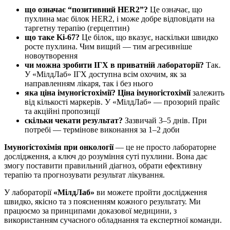
що означає “позитивний HER2”?
Це означає, що
пухлина має білок HER2, і може добре відповідати на
таргетну терапію (герцептин)
що таке Ki-67?
Це білок, що вказує, наскільки швидко
росте пухлина. Чим вищий — тим агресивніше
новоутворення
чи можна зробити ІГХ в приватній лабораторії?
Так.
У «МілдЛаб» ІГХ доступна всім охочим, як за
направленням лікаря, так і без нього
яка ціна імуногістохімії?
Ціна імуногістохімії
залежить
від кількості маркерів. У «МілдЛаб» — прозорий прайс
та акційні пропозиції
скільки чекати результат?
Зазвичай 3–5 днів. При
потребі — термінове виконання за 1–2 доби
Імуногістохімія при онкології
— це не просто лабораторне
дослідження, а ключ до розуміння суті пухлини. Вона дає
змогу поставити правильний діагноз, обрати ефективну
терапію та прогнозувати результат лікування.
У лабораторії
«МілдЛаб»
ви можете пройти дослідження
швидко, якісно та з поясненням кожного результату. Ми
працюємо за принципами доказової медицини, з
використанням сучасного обладнання та експертної команди.