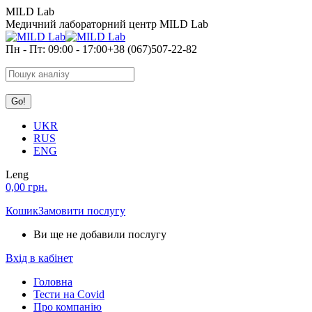
Skip
MILD Lab
to
Медичний лабораторний центр MILD Lab
content
Пн - Пт: 09:00 - 17:00
+38 (067)507-22-82
Search:
UKR
RUS
ENG
Leng
0,00
грн.
Кошик
Замовити послугу
Ви ще не добавили послугу
Вхід в кабінет
Головна
Тести на Covid
Про компанію