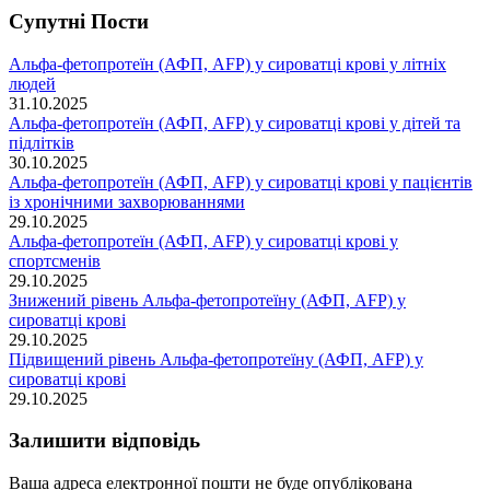
Супутні Поcти
Альфа-фетопротеїн (АФП, AFP) у сироватці крові у літніх
людей
31.10.2025
Альфа-фетопротеїн (АФП, AFP) у сироватці крові у дітей та
підлітків
30.10.2025
Альфа-фетопротеїн (АФП, AFP) у сироватці крові у пацієнтів
із хронічними захворюваннями
29.10.2025
Альфа-фетопротеїн (АФП, AFP) у сироватці крові у
спортсменів
29.10.2025
Знижений рівень Альфа-фетопротеїну (АФП, AFP) у
сироватці крові
29.10.2025
Підвищений рівень Альфа-фетопротеїну (АФП, AFP) у
сироватці крові
29.10.2025
Залишити відповідь
Ваша адреса електронної пошти не буде опублікована