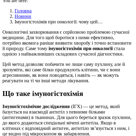
You are here:
Головна
Новини
Імуногістохімія при онкології: чому цей…
Онкологічні захворювання є серйозною проблемою сучасної
медицини. Для того щоб боротися з ними ефективно,
потрібно якомога раніше виявити хворобу і точно встановити
її природу. Саме тому
імуногістохімія при онкології
стала
однією з найважливіших складових сучасної діагностики.
Цей метод дозволяє побачити не лише саму пухлину, але й
зрозуміти, які саме білки продукують клітини, чи є вони
агресивними, як вони поводяться, і навіть — як можуть
реагувати на ті чи інші методи лікування.
Що таке імуногістохімія
Імуногістохімічне дослідження
(ІГХ) — це метод, який
базується на взаємодії антитіл з певними білками
(антигенами) в тканинах. Для цього береться зразок пухлини,
до якого додаються спеціальні мічені антитіла. Якщо в
клітинах є відповідний антиген, антитіло зв’язується з ним, і
це видно під мікроскопом як забарвлення.