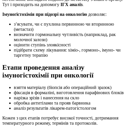
Тут і приходить на допомогу
ІГХ аналіз
.
Імуногістохімія при підозрі на онкологію
дозволяє:
з’ясувати, чи є пухлина первинною чи вторинною
(метастаз)
визначити гормональну чутливість (наприклад, рак
молочної залози)
оцінити ступінь злоякісності
підібрати схему лікування: хіміо-, гормоно-, імуно- чи
таргетну терапію
Етапи проведення аналізу
імуногістохімії при онкології
взяття матеріалу (біопсія або операційний зразок)
фіксація в формаліні, виготовлення парафінових блоків
нарізка зрізів і нанесення на скло
обробка антитілами та прояв барвника
аналіз результатів лікарем-патогістологом
Кожен з цих етапів потребує високої точності, дотримання
температурного режиму, термінів та протоколів.