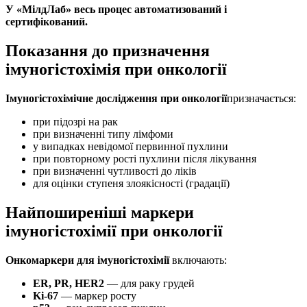
У «МілдЛаб» весь процес автоматизований і
сертифікований.
Показання до призначення
імуногістохімія при онкології
Імуногістохімічне дослідження при онкології
призначається:
при підозрі на рак
при визначенні типу лімфоми
у випадках невідомої первинної пухлини
при повторному рості пухлини після лікування
при визначенні чутливості до ліків
для оцінки ступеня злоякісності (градації)
Найпоширеніші маркери
імуногістохімії при онкології
Онкомаркери для імуногістохімії
включають:
ER, PR, HER2
— для раку грудей
Ki-67
— маркер росту