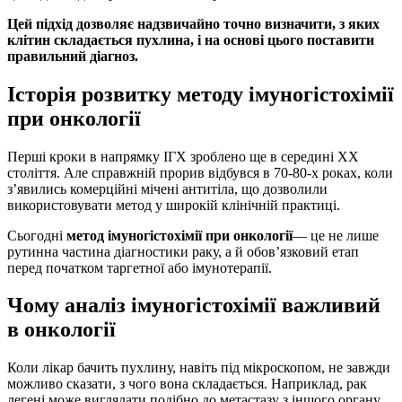
Цей підхід дозволяє надзвичайно точно визначити, з яких
клітин складається пухлина, і на основі цього поставити
правильний діагноз.
Історія розвитку методу імуногістохімії
при онкології
Перші кроки в напрямку ІГХ зроблено ще в середині XX
століття. Але справжній прорив відбувся в 70-80-х роках, коли
з’явились комерційні мічені антитіла, що дозволили
використовувати метод у широкій клінічній практиці.
Сьогодні
метод імуногістохімії при онкології
— це не лише
рутинна частина діагностики раку, а й обов’язковий етап
перед початком таргетної або імунотерапії.
Чому
аналіз імуногістохімії
важливий
в онкології
Коли лікар бачить пухлину, навіть під мікроскопом, не завжди
можливо сказати, з чого вона складається. Наприклад, рак
легені може виглядати подібно до метастазу з іншого органу.