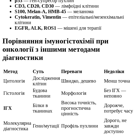
p53
— ген-супресор пухлин
CD3, CD20, CD30
— лімфоїдні клітини
S100, Melan-A, HMB-45
— меланома
Cytokeratin, Vimentin
— епітеліальні/мезенхімальні
клітини
EGFR, ALK, ROS1
— мішені для терапії
Порівняння імуногістохімії при
онкології з іншими методами
діагностики
Метод
Суть
Переваги
Недоліки
Дослідження
Цитологія
Швидко, дешево
Менш точна
клітин
Будова
Без ІГХ —
Гістологія
Морфологія
тканини
неповно
Висока точність,
Білки в
Дорожче,
ІГХ
прогностична
тканинах
потребує часу
цінність
Дорого, не
Молекулярна
Гени/мутації
Профіль пухлини
завжди
діагностика
доступно