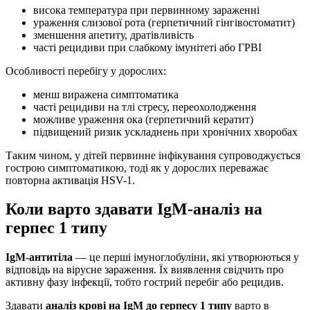
висока температура при первинному зараженні
ураження слизової рота (герпетичний гінгівостоматит)
зменшення апетиту, дратівливість
часті рецидиви при слабкому імунітеті або ГРВІ
Особливості перебігу у дорослих:
менш виражена симптоматика
часті рецидиви на тлі стресу, переохолодження
можливе ураження ока (герпетичний кератит)
підвищений ризик ускладнень при хронічних хворобах
Таким чином, у дітей первинне інфікування супроводжується
гострою симптоматикою, тоді як у дорослих переважає
повторна активація HSV-1.
Коли варто здавати IgM-аналіз на
герпес 1 типу
IgM-антитіла
— це перші імуноглобуліни, які утворюються у
відповідь на вірусне зараження. Їх виявлення свідчить про
активну фазу інфекції, тобто гострий перебіг або рецидив.
Здавати
аналіз крові на IgM до герпесу 1 типу
варто в