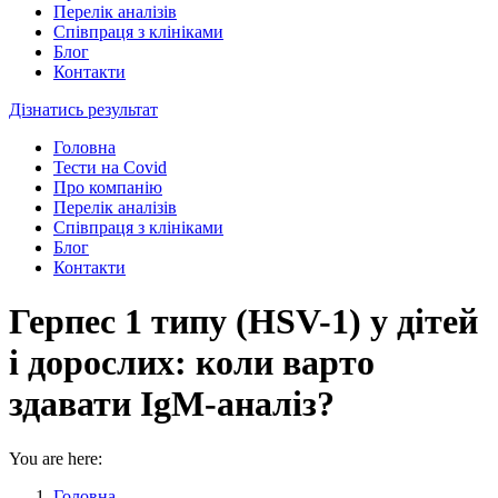
Перелік аналізів
Співпраця з клініками
Блог
Контакти
Дізнатись результат
Головна
Тести на Covid
Про компанію
Перелік аналізів
Співпраця з клініками
Блог
Контакти
Герпес 1 типу (HSV-1) у дітей
і дорослих: коли варто
здавати IgM-аналіз?
You are here:
Головна