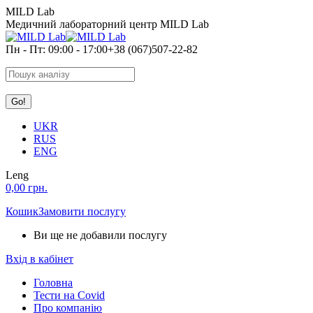
Skip
MILD Lab
to
Медичний лабораторний центр MILD Lab
content
Пн - Пт: 09:00 - 17:00
+38 (067)507-22-82
Search:
UKR
RUS
ENG
Leng
0,00
грн.
Кошик
Замовити послугу
Ви ще не добавили послугу
Вхід в кабінет
Головна
Тести на Covid
Про компанію