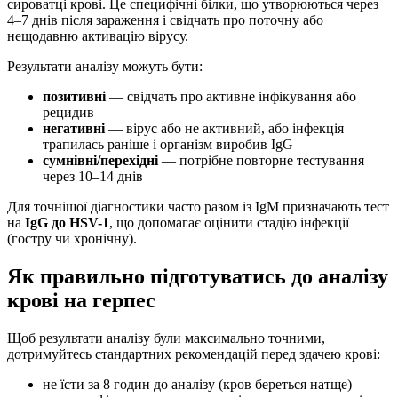
сироватці крові. Це специфічні білки, що утворюються через
4–7 днів після зараження і свідчать про поточну або
нещодавню активацію вірусу.
Результати аналізу можуть бути:
позитивні
— свідчать про активне інфікування або
рецидив
негативні
— вірус або не активний, або інфекція
трапилась раніше і організм виробив IgG
сумнівні/перехідні
— потрібне повторне тестування
через 10–14 днів
Для точнішої діагностики часто разом із IgM призначають тест
на
IgG до HSV-1
, що допомагає оцінити стадію інфекції
(гостру чи хронічну).
Як правильно підготуватись до аналізу
крові на герпес
Щоб результати аналізу були максимально точними,
дотримуйтесь стандартних рекомендацій перед здачею крові:
не їсти за 8 годин до аналізу (кров береться натще)