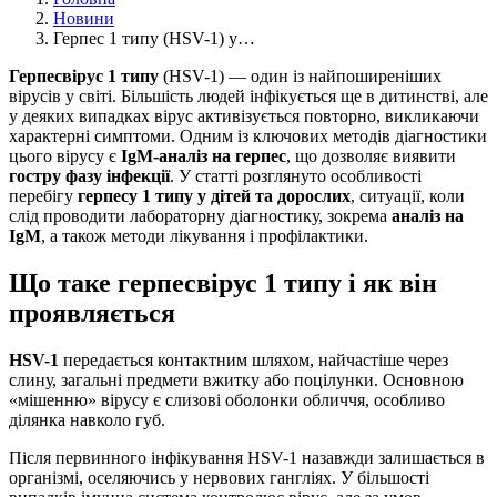
Новини
Герпес 1 типу (HSV-1) у…
Герпесвірус 1 типу
(HSV-1) — один із найпоширеніших
вірусів у світі. Більшість людей інфікується ще в дитинстві, але
у деяких випадках вірус активізується повторно, викликаючи
характерні симптоми. Одним із ключових методів діагностики
цього вірусу є
IgM-аналіз на герпес
, що дозволяє виявити
гостру фазу інфекції
. У статті розглянуто особливості
перебігу
герпесу 1 типу у дітей та дорослих
, ситуації, коли
слід проводити лабораторну діагностику, зокрема
аналіз на
IgM
, а також методи лікування і профілактики.
Що таке герпесвірус 1 типу і як він
проявляється
HSV-1
передається контактним шляхом, найчастіше через
слину, загальні предмети вжитку або поцілунки. Основною
«мішенню» вірусу є слизові оболонки обличчя, особливо
ділянка навколо губ.
Після первинного інфікування HSV-1 назавжди залишається в
організмі, оселяючись у нервових гангліях. У більшості