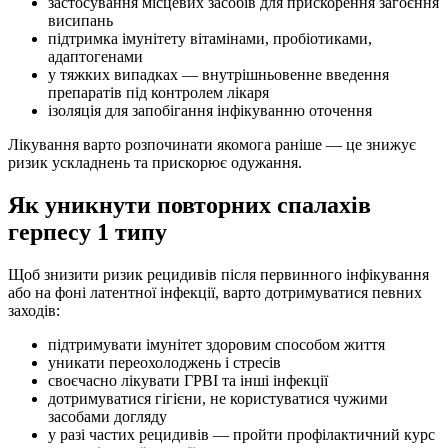
застосування місцевих засобів для прискорення загоєння
висипань
підтримка імунітету вітамінами, пробіотиками,
адаптогенами
у тяжких випадках — внутрішньовенне введення
препаратів під контролем лікаря
ізоляція для запобігання інфікуванню оточення
Лікування варто розпочинати якомога раніше — це знижує
ризик ускладнень та прискорює одужання.
Як уникнути повторних спалахів
герпесу 1 типу
Щоб знизити ризик рецидивів після первинного інфікування
або на фоні латентної інфекції, варто дотримуватися певних
заходів:
підтримувати імунітет здоровим способом життя
уникати переохолоджень і стресів
своєчасно лікувати ГРВІ та інші інфекції
дотримуватися гігієни, не користуватися чужими
засобами догляду
у разі частих рецидивів — пройти профілактичний курс