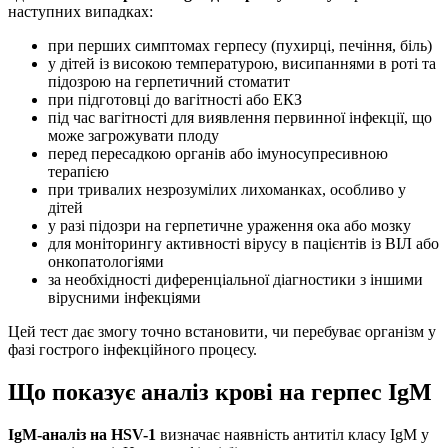
наступних випадках:
при перших симптомах герпесу (пухирці, печіння, біль)
у дітей із високою температурою, висипаннями в роті та
підозрою на герпетичний стоматит
при підготовці до вагітності або ЕКЗ
під час вагітності для виявлення первинної інфекції, що
може загрожувати плоду
перед пересадкою органів або імуносупресивною
терапією
при тривалих незрозумілих лихоманках, особливо у
дітей
у разі підозри на герпетичне ураження ока або мозку
для моніторингу активності вірусу в пацієнтів із ВІЛ або
онкопатологіями
за необхідності диференціальної діагностики з іншими
вірусними інфекціями
Цей тест дає змогу точно встановити, чи перебуває організм у
фазі гострого інфекційного процесу.
Що показує аналіз крові на герпес IgM
IgM-аналіз на HSV-1
визначає наявність антитіл класу IgM у