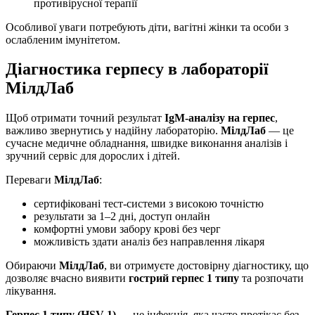
противірусної терапії
Особливої уваги потребують діти, вагітні жінки та особи з
ослабленим імунітетом.
Діагностика герпесу в лабораторії
МілдЛаб
Щоб отримати точний результат
IgM-аналізу на герпес
,
важливо звернутись у надійну лабораторію.
МілдЛаб
— це
сучасне медичне обладнання, швидке виконання аналізів і
зручний сервіс для дорослих і дітей.
Переваги
МілдЛаб
:
сертифіковані тест-системи з високою точністю
результати за 1–2 дні, доступ онлайн
комфортні умови забору крові без черг
можливість здати аналіз без направлення лікаря
Обираючи
МілдЛаб
, ви отримуєте достовірну діагностику, що
дозволяє вчасно виявити
гострий герпес 1 типу
та розпочати
лікування.
Герпес 1 типу (HSV-1)
— це інфекція, яка часто протікає без