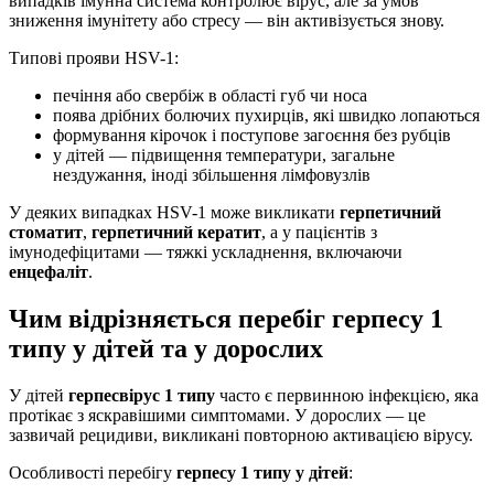
випадків імунна система контролює вірус, але за умов
зниження імунітету або стресу — він активізується знову.
Типові прояви HSV-1:
печіння або свербіж в області губ чи носа
поява дрібних болючих пухирців, які швидко лопаються
формування кірочок і поступове загоєння без рубців
у дітей — підвищення температури, загальне
нездужання, іноді збільшення лімфовузлів
У деяких випадках HSV-1 може викликати
герпетичний
стоматит
,
герпетичний кератит
, а у пацієнтів з
імунодефіцитами — тяжкі ускладнення, включаючи
енцефаліт
.
Чим відрізняється перебіг герпесу 1
типу у дітей та у дорослих
У дітей
герпесвірус 1 типу
часто є первинною інфекцією, яка
протікає з яскравішими симптомами. У дорослих — це
зазвичай рецидиви, викликані повторною активацією вірусу.
Особливості перебігу
герпесу 1 типу у дітей
: