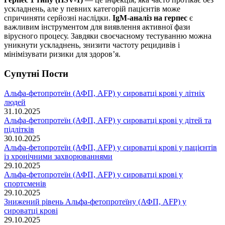
ускладнень, але у певних категорій пацієнтів може
спричиняти серйозні наслідки.
IgM-аналіз на герпес
є
важливим інструментом для виявлення активної фази
вірусного процесу. Завдяки своєчасному тестуванню можна
уникнути ускладнень, знизити частоту рецидивів і
мінімізувати ризики для здоров’я.
Супутні Поcти
Альфа-фетопротеїн (АФП, AFP) у сироватці крові у літніх
людей
31.10.2025
Альфа-фетопротеїн (АФП, AFP) у сироватці крові у дітей та
підлітків
30.10.2025
Альфа-фетопротеїн (АФП, AFP) у сироватці крові у пацієнтів
із хронічними захворюваннями
29.10.2025
Альфа-фетопротеїн (АФП, AFP) у сироватці крові у
спортсменів
29.10.2025
Знижений рівень Альфа-фетопротеїну (АФП, AFP) у
сироватці крові
29.10.2025