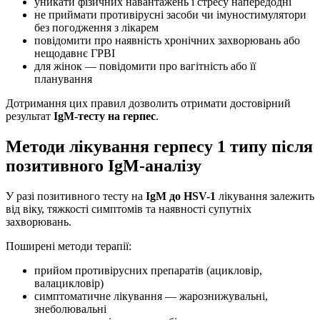
уникати фізичних навантажень і стресу напередодні
не приймати противірусні засоби чи імуностимулятори
без погодження з лікарем
повідомити про наявність хронічних захворювань або
нещодавнє ГРВІ
для жінок — повідомити про вагітність або її
планування
Дотримання цих правил дозволить отримати достовірний
результат
IgM-тесту на герпес
.
Методи лікування герпесу 1 типу після
позитивного IgM-аналізу
У разі позитивного тесту на
IgM до HSV-1
лікування залежить
від віку, тяжкості симптомів та наявності супутніх
захворювань.
Поширені методи терапії:
прийом противірусних препаратів (ацикловір,
валацикловір)
симптоматичне лікування — жарознижувальні,
знеболювальні