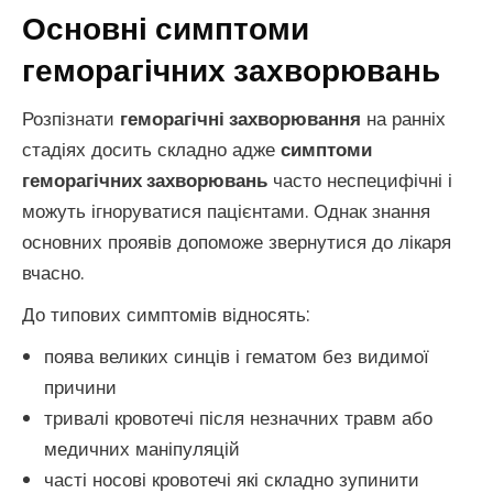
Основні симптоми
геморагічних захворювань
Розпізнати
геморагічні захворювання
на ранніх
стадіях досить складно адже
симптоми
геморагічних захворювань
часто неспецифічні і
можуть ігноруватися пацієнтами. Однак знання
основних проявів допоможе звернутися до лікаря
вчасно.
До типових симптомів відносять:
поява великих синців і гематом без видимої
причини
тривалі кровотечі після незначних травм або
медичних маніпуляцій
часті носові кровотечі які складно зупинити