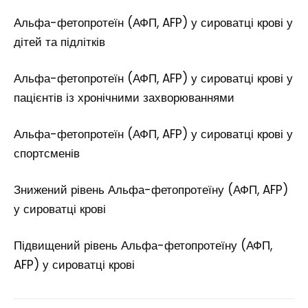
Альфа-фетопротеїн (АФП, AFP) у сироватці крові у
дітей та підлітків
Альфа-фетопротеїн (АФП, AFP) у сироватці крові у
пацієнтів із хронічними захворюваннями
Альфа-фетопротеїн (АФП, AFP) у сироватці крові у
спортсменів
Знижений рівень Альфа-фетопротеїну (АФП, AFP)
у сироватці крові
Підвищений рівень Альфа-фетопротеїну (АФП,
AFP) у сироватці крові