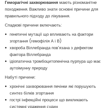
Геморагічні захворювання
мають різноманітне
походження. Важливо знати основні причини для
правильного підходу до лікування.
Спадкові причини включають:
генетичні мутації що впливають на фактори
згортання (гемофілія А і В)
хвороба Віллебранда пов’язана з дефектом
фактора Віллебранда
ідіопатична тромбоцитопенічна пурпура що має
аутоімунну природу
Набуті причини:
хронічні захворювання печінки які порушують
синтез білків згортання
гострі інфекційні процеси що викликають
системні ураження судин