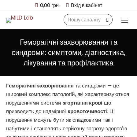
0,00
грн.
Вхід в кабінет
Search:
Геморагічні захворювання та
синдроми: симптоми, діагностика,
лікування та профілактика
Геморагічні захворювання
та синдроми — це
широкий комплекс патологій, які характеризуються
порушеннями системи
згортання крові
що
призводить до надмірної
кровоточивості
. Ці
порушення можуть бути як спадковими так і
набутими і становлять серйозну загрозу здоров’ю