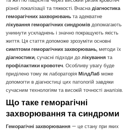
та життю пацієнтів через високий ризик кровотеч
різної локалізації та тяжкості. Вчасна
діагностика
геморагічних захворювань
та адекватне
лікування геморагічних синдромів
допомагають
уникнути ускладнень і значно покращують якість
життя. Ця стаття допоможе зрозуміти основні
симптоми геморагічних захворювань
, методи їх
діагностики
, сучасні підходи до
лікування
та
профілактики кровотеч
. Особливу увагу буде
приділено тому як лабораторія
МілдЛаб
може
допомогти в діагностиці цих патологій завдяки
сучасним технологіям та високій точності аналізів.
Що таке геморагічні
захворювання та синдроми
Геморагічні захворювання
— це стану при яких