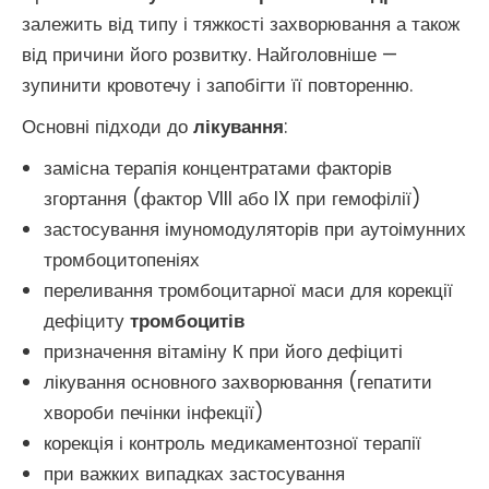
залежить від типу і тяжкості захворювання а також
від причини його розвитку. Найголовніше —
зупинити кровотечу і запобігти її повторенню.
Основні підходи до
лікування
:
замісна терапія концентратами факторів
згортання (фактор VIII або IX при гемофілії)
застосування імуномодуляторів при аутоімунних
тромбоцитопеніях
переливання тромбоцитарної маси для корекції
дефіциту
тромбоцитів
призначення вітаміну К при його дефіциті
лікування основного захворювання (гепатити
хвороби печінки інфекції)
корекція і контроль медикаментозної терапії
при важких випадках застосування