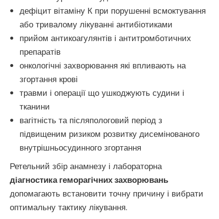
дефіцит вітаміну К при порушенні всмоктування
або тривалому лікуванні антибіотиками
прийом антикоагулянтів і антитромботичних
препаратів
онкологічні захворювання які впливають на
згортання крові
травми і операції що ушкоджують судини і
тканини
вагітність та післяпологовий період з
підвищеним ризиком розвитку дисемінованого
внутрішньосудинного згортання
Ретельний збір анамнезу і лабораторна
діагностика геморагічних захворювань
допомагають встановити точну причину і вибрати
оптимальну тактику лікування.