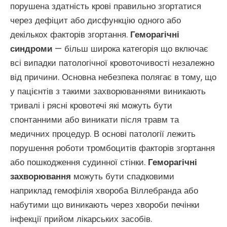
порушена здатність крові правильно згортатися
через дефіцит або дисфункцію одного або
декількох факторів згортання.
Геморагічні
синдроми
— більш широка категорія що включає
всі випадки патологічної кровоточивості незалежно
від причини. Основна небезпека полягає в тому, що
у пацієнтів з такими захворюваннями виникають
тривалі і рясні кровотечі які можуть бути
спонтанними або виникати після травм та
медичних процедур. В основі патології лежить
порушення роботи тромбоцитів факторів згортання
або пошкодження судинної стінки.
Геморагічні
захворювання
можуть бути спадковими
наприклад гемофілія хвороба Віллебранда або
набутими що виникають через хвороби печінки
інфекції прийом лікарських засобів.