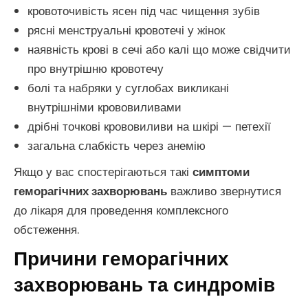
кровоточивість ясен під час чищення зубів
рясні менструальні кровотечі у жінок
наявність крові в сечі або калі що може свідчити
про внутрішню кровотечу
болі та набряки у суглобах викликані
внутрішніми крововиливами
дрібні точкові крововиливи на шкірі — петехії
загальна слабкість через анемію
Якщо у вас спостерігаються такі
симптоми
геморагічних захворювань
важливо звернутися
до лікаря для проведення комплексного
обстеження.
Причини геморагічних
захворювань та синдромів