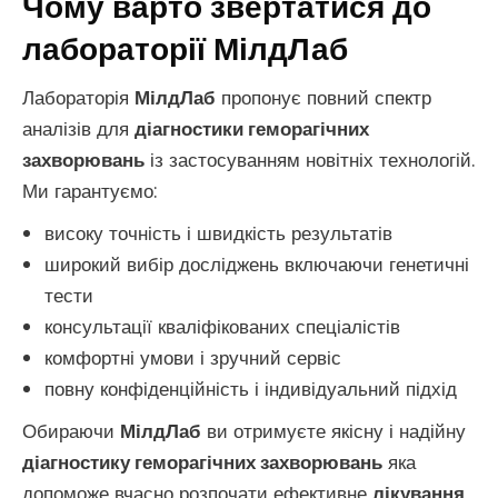
Чому варто звертатися до
лабораторії МілдЛаб
Лабораторія
МілдЛаб
пропонує повний спектр
аналізів для
діагностики геморагічних
захворювань
із застосуванням новітніх технологій.
Ми гарантуємо:
високу точність і швидкість результатів
широкий вибір досліджень включаючи генетичні
тести
консультації кваліфікованих спеціалістів
комфортні умови і зручний сервіс
повну конфіденційність і індивідуальний підхід
Обираючи
МілдЛаб
ви отримуєте якісну і надійну
діагностику геморагічних захворювань
яка
допоможе вчасно розпочати ефективне
лікування