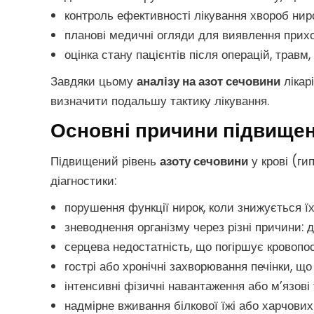
контроль ефективності лікування хвороб ниро
планові медичні огляди для виявлення прих
оцінка стану пацієнтів після операцій, травм,
Завдяки цьому
аналізу на азот сечовини
лікар
визначити подальшу тактику лікування.
Основні причини підвищен
Підвищений рівень
азоту сечовини
у крові (ги
діагностики:
порушення функції нирок, коли знижується ї
зневоднення організму через різні причини: 
серцева недостатність, що погіршує кровопо
гострі або хронічні захворювання печінки, щ
інтенсивні фізичні навантаження або м’язові
надмірне вживання білкової їжі або харчових