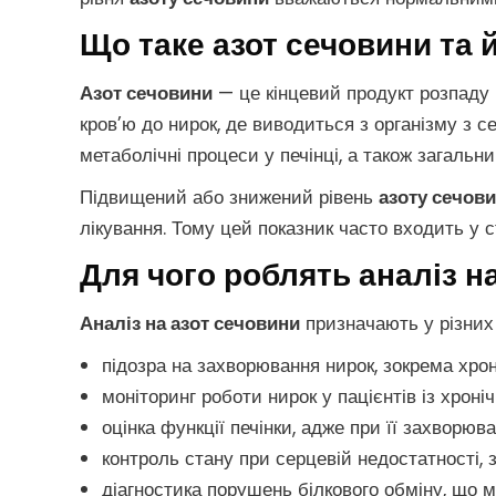
Що таке азот сечовини та й
Азот сечовини
— це кінцевий продукт розпаду б
кров’ю до нирок, де виводиться з організму з с
метаболічні процеси у печінці, а також загальни
Підвищений або знижений рівень
азоту сечов
лікування. Тому цей показник часто входить у с
Для чого роблять аналіз н
Аналіз на азот сечовини
призначають у різних 
підозра на захворювання нирок, зокрема хрон
моніторинг роботи нирок у пацієнтів із хрон
оцінка функції печінки, адже при її захворю
контроль стану при серцевій недостатності,
діагностика порушень білкового обміну, що 