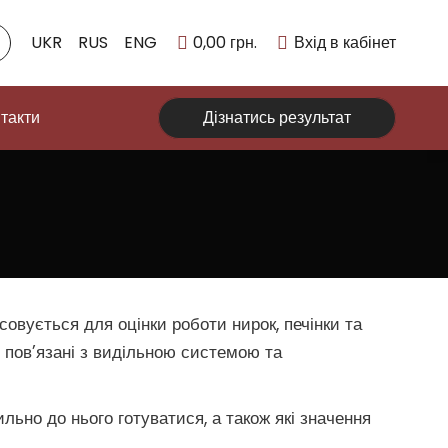
UKR
RUS
ENG
0,00
грн.
Вхід в кабінет
такти
Дізнатись результат
овується для оцінки роботи нирок, печінки та
, пов’язані з видільною системою та
ильно до нього готуватися, а також які значення