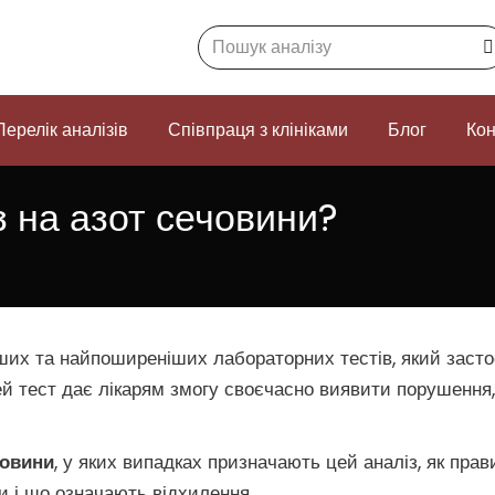
Search:
Перелік аналізів
Співпраця з клініками
Блог
Кон
з на азот сечовини?
их та найпоширеніших лабораторних тестів, який застос
Цей тест дає лікарям змогу своєчасно виявити порушення
човини
, у яких випадках призначають цей аналіз, як прав
і що означають відхилення.