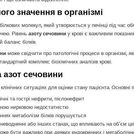
ого значення в організмі
ілкових молекул, який утворюється у печінці під час об
ечею. Рівень
азоту сечовини
у крові є важливим показни
й баланс білків.
ини
може свідчити про патологічні процеси в організмі, я
тандартний комплекс біохімічних аналізів крові.
а азот сечовини
клінічних ситуаціях для оцінки стану пацієнта. Основні 
ічні та гострі нефрити, пієлонефрит
ічною нирковою недостатністю
ваннях метаболізм білків порушується
 зневодненні або інших станах, що впливають на об’єм ц
може бути важливо при деяких ендокринних і метаболічн