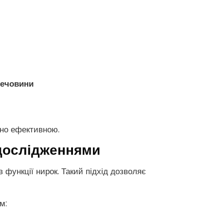
сечовини
ьно ефективною.
 дослідженнями
 функції нирок. Такий підхід дозволяє
м: