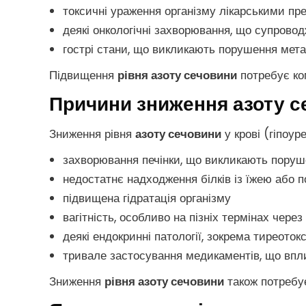
токсичні ураження організму лікарськими п
деякі онкологічні захворювання, що супров
гострі стани, що викликають порушення мета
Підвищення
рівня азоту сечовини
потребує ком
Причини зниження азоту се
Зниження рівня
азоту сечовини
у крові (гіпоур
захворювання печінки, що викликають поруше
недостатнє надходження білків із їжею або 
підвищена гідратація організму
вагітність, особливо на пізніх термінах чере
деякі ендокринні патології, зокрема тиреоток
тривале застосування медикаментів, що впли
Зниження
рівня азоту сечовини
також потребує