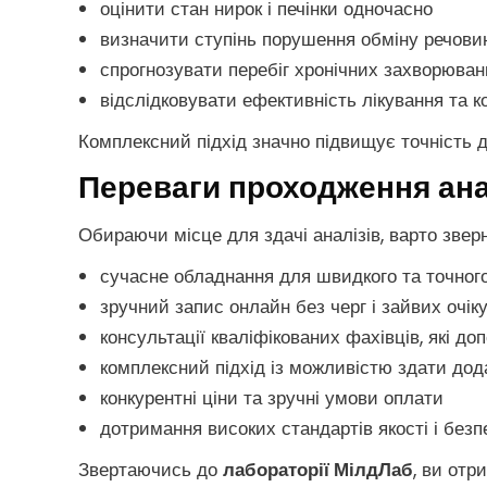
оцінити стан нирок і печінки одночасно
визначити ступінь порушення обміну речови
спрогнозувати перебіг хронічних захворюван
відслідковувати ефективність лікування та к
Комплексний підхід значно підвищує точність д
Переваги проходження анал
Обираючи місце для здачі аналізів, варто звер
сучасне обладнання для швидкого та точног
зручний запис онлайн без черг і зайвих очік
консультації кваліфікованих фахівців, які 
комплексний підхід із можливістю здати дода
конкурентні ціни та зручні умови оплати
дотримання високих стандартів якості і безп
Звертаючись до
лабораторії МілдЛаб
, ви отр