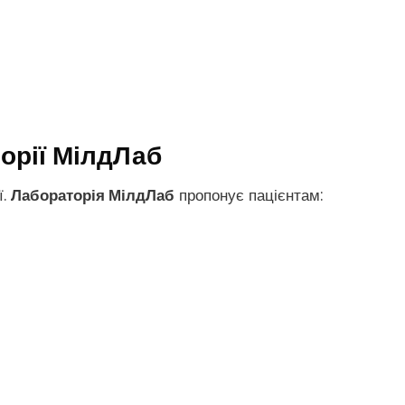
орії МілдЛаб
ї.
Лабораторія МілдЛаб
пропонує пацієнтам: