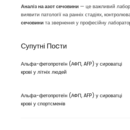
Аналіз на азот сечовини
— це важливий лаборат
виявити патології на ранніх стадіях, контролю
сечовини
та звернення у професійну лаборато
Супутні Поcти
Альфа-фетопротеїн (АФП, AFP) у сироватці
крові у літніх людей
Альфа-фетопротеїн (АФП, AFP) у сироватці
крові у спортсменів