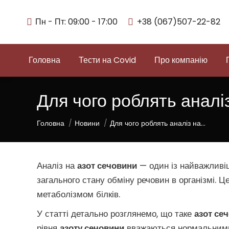
Пн - Пт: 09:00 - 17:00
+38 (067)507-22-82
Головна
Тести на Covid
Про компанію
Для чого роблять аналі
You are here:
Головна
Новини
Для чого роблять аналіз на…
Аналіз на
азот сечовини
— один із найважливіш
загального стану обміну речовин в організмі. 
метаболізмом білків.
У статті детально розглянемо, що таке
азот се
рівня
азоту сечовини
вважаються нормальними 