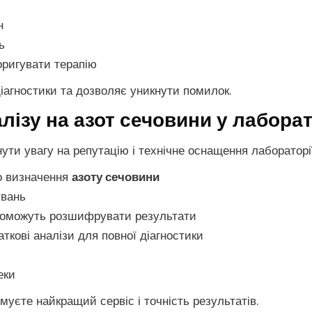
н
ь
оригувати терапію
іагностики та дозволяє уникнути помилок.
ізу на азот сечовини у лаборат
нути увагу на репутацію і технічне оснащення лабораторі
о визначення
азоту сечовини
увань
допоможуть розшифрувати результати
ткові аналізи для повної діагностики
еки
имуєте найкращий сервіс і точність результатів.