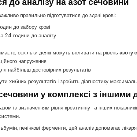
я до аналізу на азот сечовини
ажливо правильно підготуватися до здачі крові:
один до забору крові
а 24 години до аналізу
иймаєте, оскільки деякі можуть впливати на рівень
азоту 
оційного напруження
для найбільш достовірних результатів
ти хибних результатів і зробить діагностику максимал
 сечовини у комплексі з іншими
зом із визначенням рівня креатиніну та інших показників
системи.
льбумін, печінкові ферменти, цей аналіз допомагає лікаря