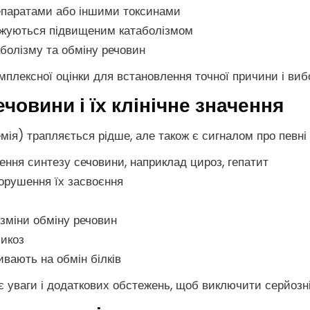
репаратами або іншими токсинами
оджуються підвищеним катаболізмом
болізму та обміну речовин
плексної оцінки для встановлення точної причини і виб
човини і їх клінічне значення
емія) трапляється рідше, але також є сигналом про певні
ння синтезу сечовини, наприклад цироз, гепатит
порушення їх засвоєння
з зміни обміну речовин
сикоз
вають на обмін білків
 уваги і додаткових обстежень, щоб виключити серйозні 