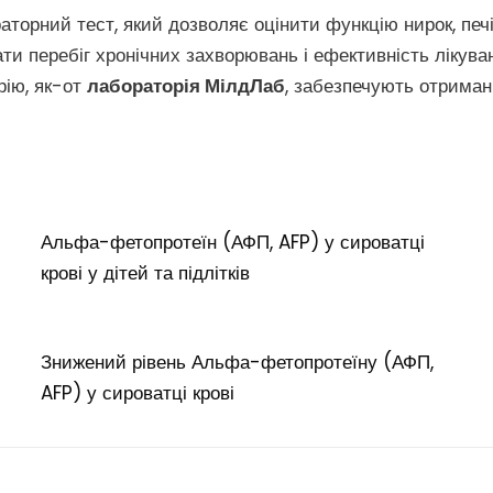
орний тест, який дозволяє оцінити функцію нирок, печінк
вати перебіг хронічних захворювань і ефективність лікув
рію, як-от
лабораторія МілдЛаб
, забезпечують отриман
Альфа-фетопротеїн (АФП, AFP) у сироватці
крові у дітей та підлітків
Знижений рівень Альфа-фетопротеїну (АФП,
AFP) у сироватці крові