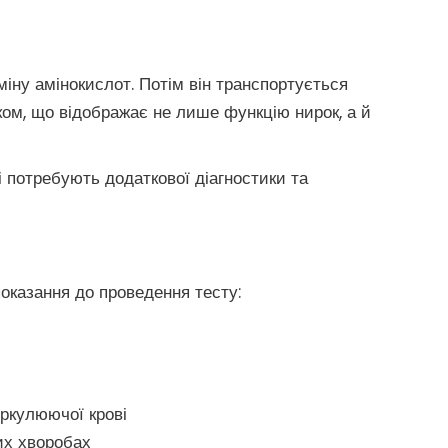
міну амінокислот. Потім він транспортується
ком, що відображає не лише функцію нирок, а й
кі потребують додаткової діагностики та
показання до проведення тесту:
иркулюючої крові
их хворобах