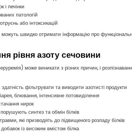
к і печінки
ованих патологій
 отруєнь або інтоксикацій
і можуть швидко отримати інформацію про функціональний
ня рівня азоту сечовини
перуремія) може виникати з різних причин, і розпізнава
х здатність фільтрувати та виводити азотисті продукти
діарея, блювання, інтенсивне потовиділення
стачання нирок
о порушують синтез та обмін білків
 травми, які призводять до підвищеного розпаду білків
 добавок із високим вмістом білка