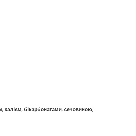
м
,
калієм
,
бікарбонатами
,
сечовиною
,