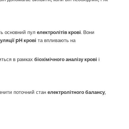
ь основний пул
електролітів крові
. Вони
уляції pH крові
та впливають на
диться в рамках
біохімічного аналізу крові
і
начити поточний стан
електролітного балансу
,