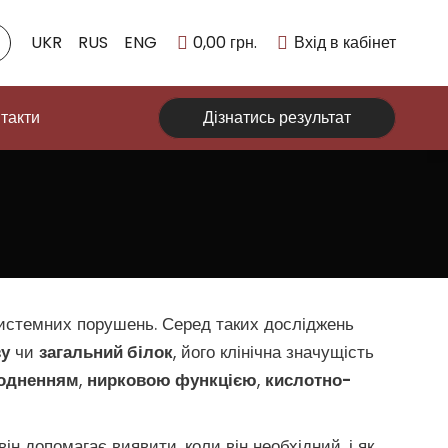
UKR
RUS
ENG
0,00
грн.
Вхід в кабінет
такти
Дізнатись результат
системних порушень. Серед таких досліджень
зу
чи
загальний білок
, його клінічна значущість
одненням
,
нирковою функцією
,
кислотно-
він допомагає виявити, коли він необхідний, і як