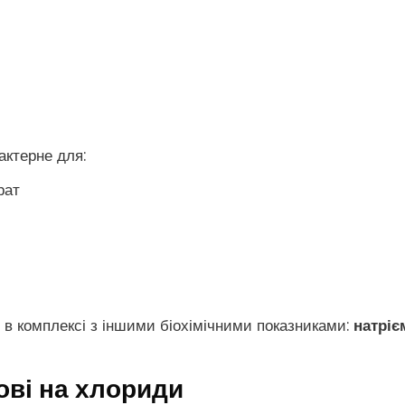
актерне для:
рат
 в комплексі з іншими біохімічними показниками:
натріє
рові на хлориди