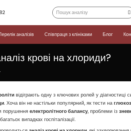
Search:
82
Перелік аналізів
Співпраця з клініками
Блог
Кон
наліз крові на хлориди?
…
роліти
відіграють одну з ключових ролей у діагностиці 
ди
. Хоча він не настільки популярний, як тести на
глюко
ти порушення
електролітного балансу
, проблеми із
знев
 багатьох випадках госпіталізації.
 проводиться
аналіз крові на хлориди
, які захворювання 