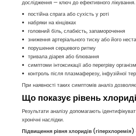
дослідження — ключ до ефективного лікування.
постійна спрага або сухість у роті
набряки на кінцівках
головний біль, слабкість, запаморочення
зниження артеріального тиску або його неста
порушення серцевого ритму
тривала діарея або блювання
симптоми інтоксикації або перегріву організ
контроль після плазмаферезу, інфузійної тер
При наявності таких симптомів аналіз дозволяє
Що показує рівень хлориді
Результати аналізу допомагають ідентифікува
хронічні наслідки.
Підвищення рівня хлоридів (гіперхлоремія)