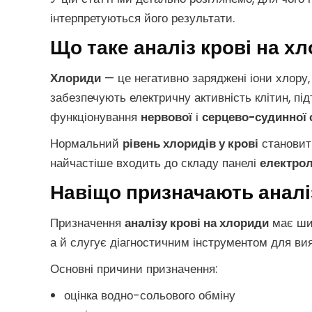
інтерпретуються його результати.
Що таке аналіз крові на х
Хлориди
— це негативно заряджені іони хлору,
забезпечують електричну активність клітин, п
функціонування
нервової
і
серцево-судинної 
Нормальний
рівень хлоридів у крові
станови
найчастіше входить до складу панелі
електрол
Навіщо призначають аналі
Призначення
аналізу крові на хлориди
має шир
а й слугує діагностичним інструментом для вия
Основні причини призначення:
оцінка водно-сольового обміну