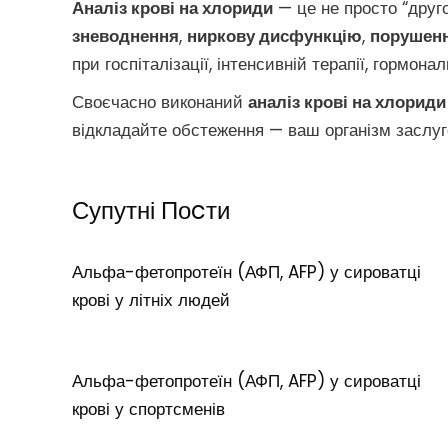
Аналіз крові на хлориди
— це не просто “друг
зневоднення
,
ниркову дисфункцію
,
порушенн
при госпіталізації, інтенсивній терапії, гормон
Своєчасно виконаний
аналіз крові на хлориди
відкладайте обстеження — ваш організм заслуго
Супутні Поcти
Альфа-фетопротеїн (АФП, AFP) у сироватці
крові у літніх людей
Альфа-фетопротеїн (АФП, AFP) у сироватці
крові у спортсменів