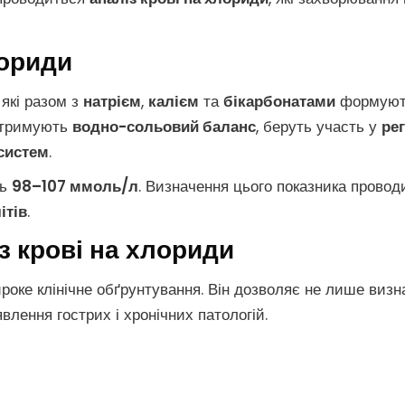
лориди
 які разом з
натрієм
,
калієм
та
бікарбонатами
формуют
ідтримують
водно-сольовий баланс
, беруть участь у
рег
систем
.
ть
98–107 ммоль/л
. Визначення цього показника прово
ітів
.
з крові на хлориди
оке клінічне обґрунтування. Він дозволяє не лише виз
влення гострих і хронічних патологій.