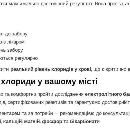
ати максимально достовірний результат. Вона проста, а
ин до забору
о з лікарем
ень забору
аються регулярно
азити
реальний рівень хлоридів у крові
, що є критично 
а хлориди у вашому місті
но та комфортно пройти дослідження
електролітного ба
, сертифікованих реактивів та гарантуємо достовірність
ентарем та за потреби — рекомендацією до консультаці
й
,
кальцій
,
магній
,
фосфор
та
бікарбонати
.