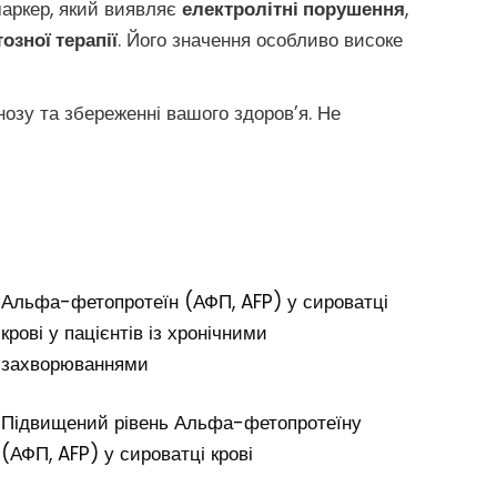
маркер, який виявляє
електролітні порушення
,
озної терапії
. Його значення особливо високе
озу та збереженні вашого здоров’я. Не
Альфа-фетопротеїн (АФП, AFP) у сироватці
крові у пацієнтів із хронічними
захворюваннями
Підвищений рівень Альфа-фетопротеїну
(АФП, AFP) у сироватці крові