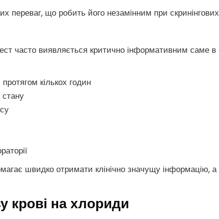
них переваг, що робить його незамінним при скринінгових
ест часто виявляється критично інформативним саме в 
протягом кількох годин
 стану
усу
раторії
омагає швидко отримати клінічно значущу інформацію, а
зу крові на хлориди