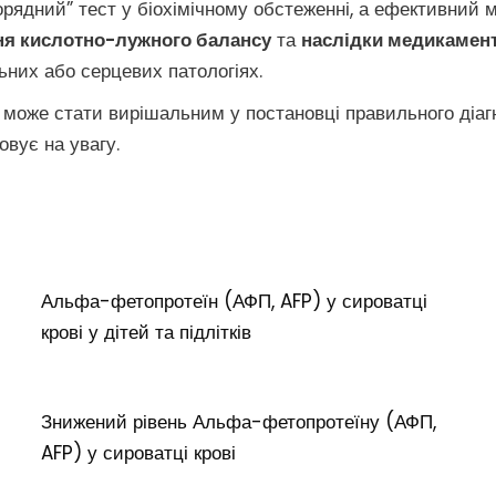
орядний” тест у біохімічному обстеженні, а ефективний 
я кислотно-лужного балансу
та
наслідки медикамент
альних або серцевих патологіях.
може стати вирішальним у постановці правильного діагн
вує на увагу.
Альфа-фетопротеїн (АФП, AFP) у сироватці
крові у дітей та підлітків
Знижений рівень Альфа-фетопротеїну (АФП,
AFP) у сироватці крові