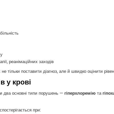
більність
му
апії, реанімаційних заходів
 не тільки поставити діагноз, але й швидко оцінити рів
в у крові
ти два основні типи порушень —
гіперхлоремію
та
гіпо
спостерігається при: