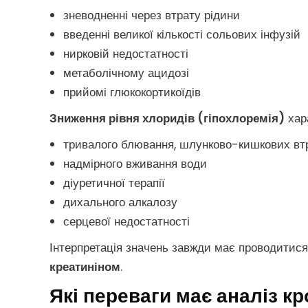
зневодненні через втрату рідини
введенні великої кількості сольових інфузій
нирковій недостатності
метаболічному ацидозі
прийомі глюкокортикоїдів
Зниження рівня хлоридів (гіпохлоремія)
хар
тривалого блювання, шлунково-кишкових вт
надмірного вживання води
діуретичної терапії
дихального алкалозу
серцевої недостатності
Інтерпретація значень завжди має проводитися
креатиніном
.
Які переваги має аналіз к