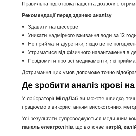
Правильна підготовка пацієнта дозволяє отрим
Рекомендації перед здачею аналізу
:
Здавати натщесерце
Уникати надмірного вживання води за 12 год
Не приймати діуретики, якщо це не погоджен
Утриматися від фізичного навантаження в д
Повідомити про всі медикаменти, які прийм
Дотримання цих умов допоможе точно відобр
Де зробити аналіз крові н
У лабораторії
МілдЛаб
ви можете швидко, точ
працюємо з використанням високоточних методів
Усі результати супроводжуються медичним ком
панель електролітів
, що включає
натрій
,
калі