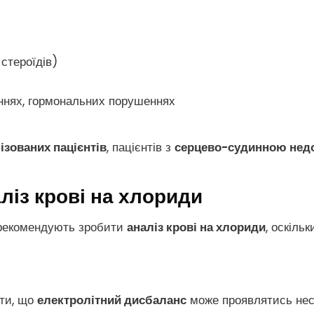
 стероїдів)
єннях, гормональних порушеннях
ізованих пацієнтів
, пацієнтів з
серцево-судинною нед
ліз крові на хлориди
рі рекомендують зробити
аналіз крові на хлориди
, оскіль
ити, що
електролітний дисбаланс
може проявлятись нес