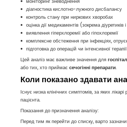
моніторинг зневоднення
діагностика кислотно-лужного дисбалансу
контроль стану при ниркових хворобах
оцінка дії медикаментів (зокрема діуретиків і
виявлення гіперхлоремії або гіпохлоремії
комплексне обстеження при інфекціях, отру
підготовка до операцій чи інтенсивної терапії
Цей аналіз має важливе значення для
госпітал
або тих, хто приймає
сечогінні препарати
.
Коли показано здавати ана
Існує низка клінічних симптомів, за яких ліка
пацієнта.
Показання до призначення аналізу:
Перед тим як перейти до списку, варто зазнач