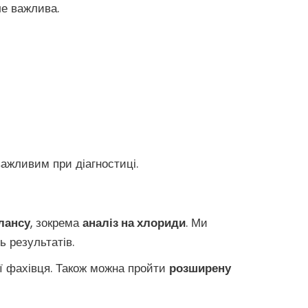
ле важлива.
важливим при діагностиці.
лансу
, зокрема
аналіз на хлориди
. Ми
 результатів.
ї фахівця. Також можна пройти
розширену