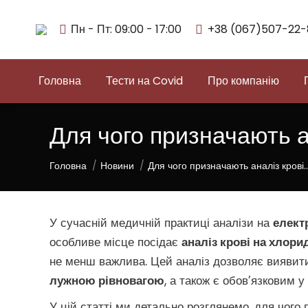
Пн - Пт: 09:00 - 17:00
+38 (067)507-22-
Головна
Тести на Covid
Про компанію
Для чого призначають а
You are here:
Головна
Новини
Для чого призначають аналіз крові
У сучасній медичній практиці аналізи на
елект
особливе місце посідає
аналіз крові на хлори
не менш важлива. Цей аналіз дозволяє вияви
лужною рівновагою
, а також є обов’язковим у
У цій статті ми детально розглянемо, для чого