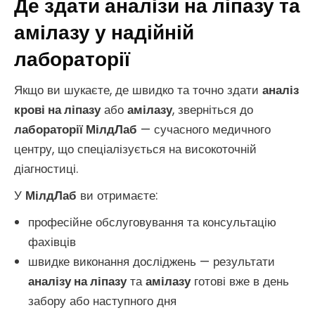
Де здати аналізи на ліпазу та
амілазу у надійній
лабораторії
Якщо ви шукаєте, де швидко та точно здати
аналіз
крові на ліпазу
або
амілазу
, зверніться до
лабораторії МілдЛаб
— сучасного медичного
центру, що спеціалізується на високоточній
діагностиці.
У
МілдЛаб
ви отримаєте:
професійне обслуговування та консультацію
фахівців
швидке виконання досліджень — результати
аналізу на ліпазу
та
амілазу
готові вже в день
забору або наступного дня