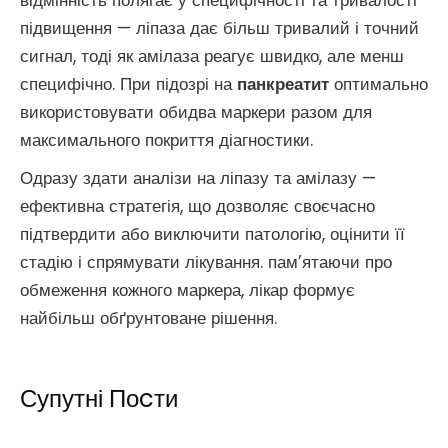
відмінність полягає у специфічності та тривалості
підвищення — ліпаза дає більш тривалий і точний
сигнал, тоді як амілаза реагує швидко, але менш
специфічно. При підозрі на
панкреатит
оптимально
використовувати обидва маркери разом для
максимального покриття діагностики.
Одразу здати аналізи на ліпазу та амілазу —
ефективна стратегія, що дозволяє своєчасно
підтвердити або виключити патологію, оцінити її
стадію і спрямувати лікування. пам’ятаючи про
обмеження кожного маркера, лікар формує
найбільш обґрунтоване рішення.
Супутні Поcти