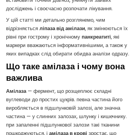
встановити точний діагноз, уникнути зайвих
досліджень і своєчасно розпочати лікування.
У цій статті ми детально розглянемо, чим
відрізняється
ліпаза від амілази
, як змінюються їх
рівні при гострому і хронічному
панкреатиті
, які
маркери вважаються інформативнішими, а також у
яких випадках слід обирати обидва аналізи одразу.
Що таке амілаза і чому вона
важлива
Амілаза
— фермент, що розщеплює складні
вуглеводи до простих цукрів. певна частина його
виробляється в підшлунковій залозі, але значна
частина — у слинних залозах, шлунку і кишечнику.
при запаленні підшлункової залози такі тканини
пошкоджуються, і
амілаза в крові
зростає, що