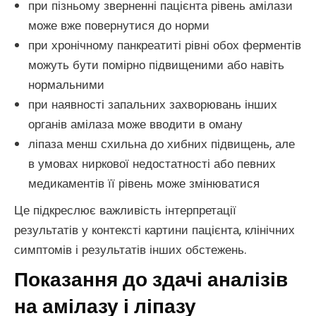
при пізньому зверненні пацієнта рівень амілази
може вже повернутися до норми
при хронічному панкреатиті рівні обох ферментів
можуть бути помірно підвищеними або навіть
нормальними
при наявності запальних захворювань інших
органів амілаза може вводити в оману
ліпаза менш схильна до хибних підвищень, але
в умовах ниркової недостатності або певних
медикаментів її рівень може змінюватися
Це підкреслює важливість інтерпретації
результатів у контексті картини пацієнта, клінічних
симптомів і результатів інших обстежень.
Показання до здачі аналізів
на амілазу і ліпазу