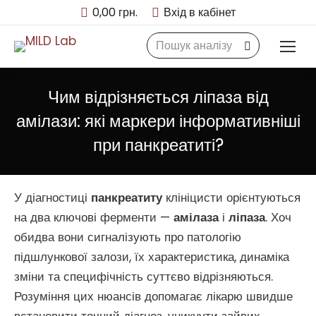
0,00
грн.
Вхід в кабінет
Search:
Чим відрізняється ліпаза від
амілази: які маркери інформативніші
при панкреатиті?
У діагностиці
панкреатиту
клініцисти орієнтуються
на два ключові ферменти —
амілаза
і
ліпаза
. Хоч
обидва вони сигналізують про патологію
підшлункової залози, їх характеристика, динаміка
зміни та специфічність суттєво відрізняються.
Розуміння цих нюансів допомагає лікарю швидше