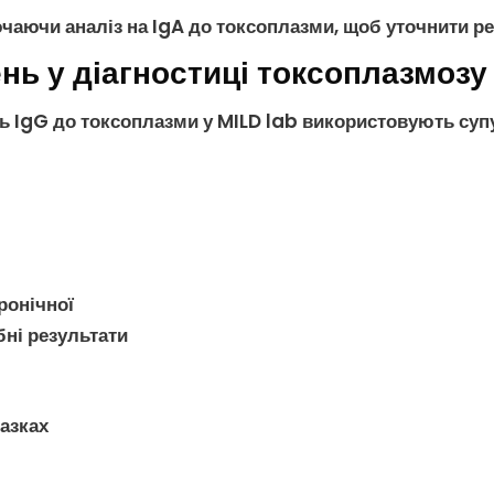
лючаючи
аналіз на IgA до токсоплазми
, щоб уточнити ре
нь у діагностиці токсоплазмозу
ть IgG до токсоплазми
у MILD lab використовують супу
ронічної
бні результати
разках