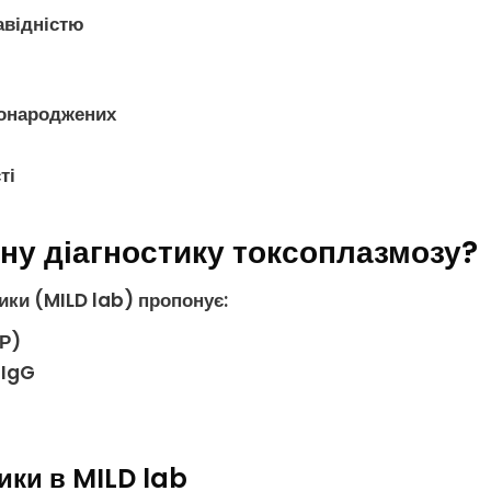
авідністю
вонароджених
ті
чну діагностику токсоплазмозу?
ики (MILD lab) пропонує:
Р
)
 IgG
ики в MILD lab