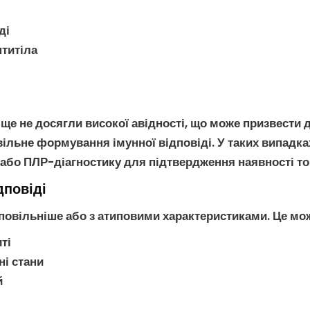
ді
нтитіла
 ще не досягли високої
авідності
, що може призвести 
ільне формування імунної відповіді. У таких випадк
або
ПЛР-діагностику
для підтвердження наявності
т
дповіді
повільніше або з атиповими характеристиками. Це мо
ті
ні стани
й