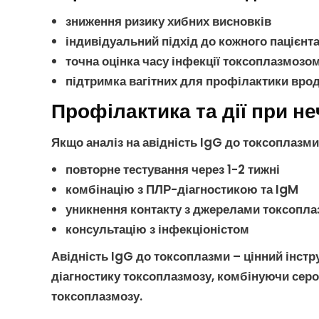
зниження ризику хибних висновків
індивідуальний підхід до кожного пацієнт
точна оцінка часу
інфекції токсоплазмозо
підтримка вагітних для профілактики
врод
Профілактика та дії при не
Якщо
аналіз на авідність IgG до токсоплазми
повторне тестування через 1-2 тижні
комбінацію з
ПЛР-діагностикою
та
IgM
уникнення контакту з джерелами
токсопла
консультацію з інфекціоністом
Авідність IgG до токсоплазми
– цінний інстр
діагностику токсоплазмозу
, комбінуючи
серо
токсоплазмозу
.