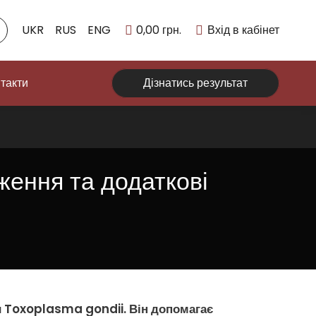
UKR
RUS
ENG
0,00
грн.
Вхід в кабінет
такти
Дізнатись результат
ження та додаткові
и
Toxoplasma gondii
. Він допомагає