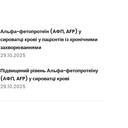
Альфа-фетопротеїн (АФП, AFP) у
сироватці крові у пацієнтів із хронічними
захворюваннями
29.10.2025
Підвищений рівень Альфа-фетопротеїну
(АФП, AFP) у сироватці крові
29.10.2025