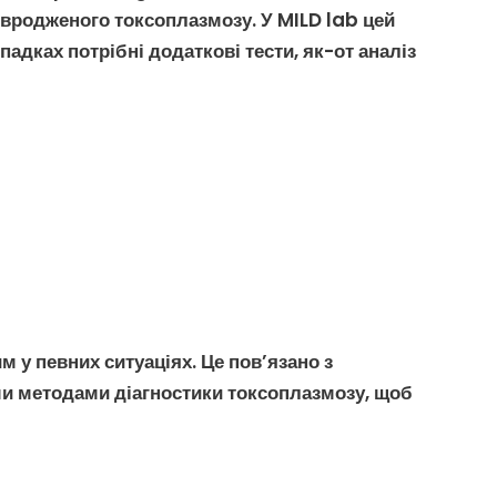
вродженого токсоплазмозу
. У MILD lab цей
ипадках потрібні додаткові тести, як-от
аналіз
у певних ситуаціях. Це пов’язано з
ими методами
діагностики токсоплазмозу
, щоб