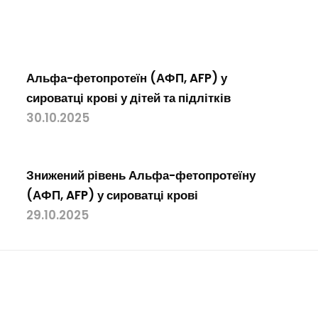
Альфа-фетопротеїн (АФП, AFP) у
сироватці крові у дітей та підлітків
30.10.2025
Знижений рівень Альфа-фетопротеїну
(АФП, AFP) у сироватці крові
29.10.2025