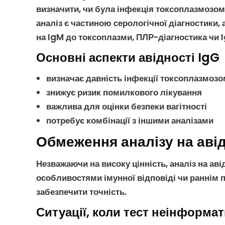
визначити, чи була
інфекція токсоплазмозом
аналіз є частиною
серологічної діагностики
,
на IgM до токсоплазми
,
ПЛР-діагностика
чи
Основні аспекти авідності IgG
визначає давність
інфекції токсоплазмозо
знижує ризик помилкового
лікування
важлива для оцінки безпеки вагітності
потребує комбінації з іншими аналізами
Обмеження аналізу на авід
Незважаючи на високу цінність,
аналіз на ав
особливостями імунної відповіді чи раннім
забезпечити точність.
Ситуації, коли тест неінформа