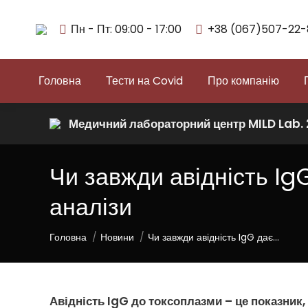
Пн - Пт: 09:00 - 17:00
+38 (067)507-22-
Головна
Тести на Covid
Про компанію
Медичний лабораторний центр MILD Lab.
Чи завжди авідність Ig
аналізи
You are here:
Головна
Новини
Чи завжди авідність IgG дає…
Авідність IgG до токсоплазми
– це показник,