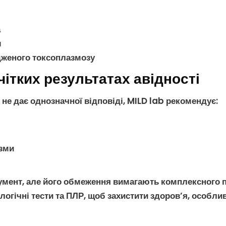
а
м
женого токсоплазмозу
чітких результатах авідності
не дає однозначної відповіді, MILD lab рекомендує:
зми
умент, але його обмеження вимагають комплексного п
логічні тести
та
ПЛР
, щоб захистити здоров’я, особлив