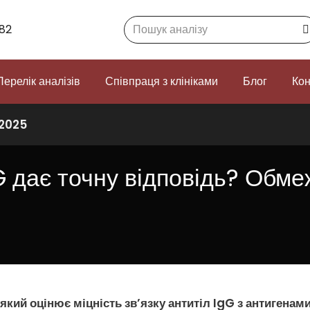
Search:
82
Перелік аналізів
Співпраця з клініками
Блог
Кон
 2025
G дає точну відповідь? Обме
 який оцінює міцність зв’язку антитіл
IgG
з антигенам