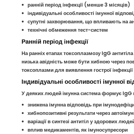
ранній період
інфекції
(менше 3 місяців)
індивідуальні особливості імунної відпові
супутні захворювання, що впливають на а
технічні обмеження тест-систем
Ранній період інфекції
На ранніх етапах
токсоплазмозу
IgG
антитіла
низька
авідність
може бути хибною через пов
токсоплазми
для виявлення
гострої інфекції
Індивідуальні особливості імунної ві
У деяких людей імунна система формує
IgG
знижена імунна відповідь при
імунодефіци
хибнопозитивні результати через автоімун
варіації в синтезі антитіл у здорових люде
вплив медикаментів, як імуносупресори