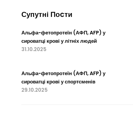
Супутні Поcти
Альфа-фетопротеїн (АФП, AFP) у
сироватці крові у літніх людей
31.10.2025
Альфа-фетопротеїн (АФП, AFP) у
сироватці крові у спортсменів
29.10.2025