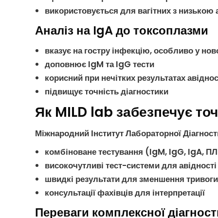
використовується для вагітних з низькою
Аналіз на IgA до токсоплазми
вказує на
гостру інфекцію
, особливо у но
доповнює
IgM
та
IgG
тести
корисний при нечітких результатах
авіднос
підвищує точність діагностики
Як MILD lab забезпечує то
Міжнародний Інститут Лабораторної Діагност
комбіноване тестування (
IgM
,
IgG
,
IgA
,
ПЛ
високочутливі тест-системи для
авідності
швидкі результати для зменшення тривоги
консультації фахівців для інтерпретації
Переваги комплексної діагност