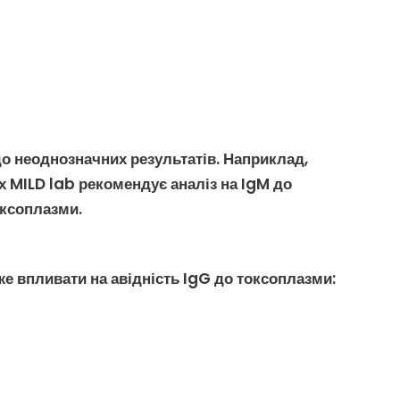
до неоднозначних результатів. Наприклад,
ах MILD lab рекомендує
аналіз на IgM до
оксоплазми
.
же впливати на
авідність IgG до токсоплазми
: