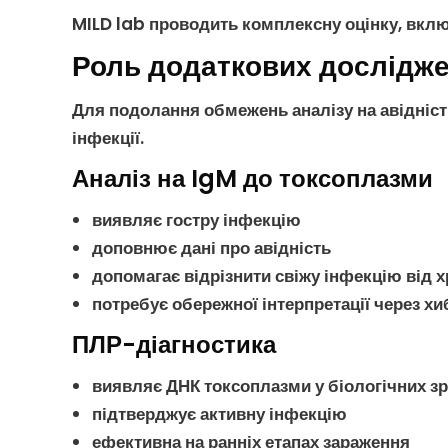
MILD lab проводить комплексну оцінку, вк
Роль додаткових дослідже
Для подолання обмежень
аналізу на авідніс
інфекції
.
Аналіз на IgM до токсоплазми
виявляє
гостру інфекцію
доповнює дані про
авідність
допомагає відрізнити свіжу інфекцію від х
потребує обережної інтерпретації через хи
ПЛР-діагностика
виявляє ДНК
токсоплазми
у біологічних з
підтверджує активну
інфекцію
ефективна на ранніх етапах зараження