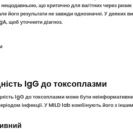
нещодавньою, що критично для вагітних через ризик
 але його результати не завжди однозначні. У деяких в
IgA
, щоб уточнити діагноз.
м
ність IgG до токсоплазми
ідність IgG до токсоплазми
може бути неінформативним 
 періодом
інфекції
. У MILD lab комбінують його з інш
тивний