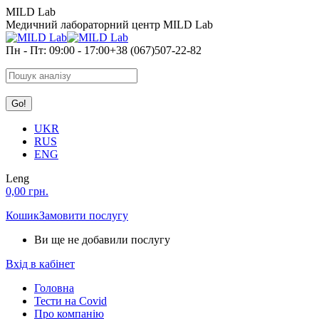
Skip
MILD Lab
to
Медичний лабораторний центр MILD Lab
content
Пн - Пт: 09:00 - 17:00
+38 (067)507-22-82
Search:
UKR
RUS
ENG
Leng
0,00
грн.
Кошик
Замовити послугу
Ви ще не добавили послугу
Вхід в кабінет
Головна
Тести на Covid
Про компанію