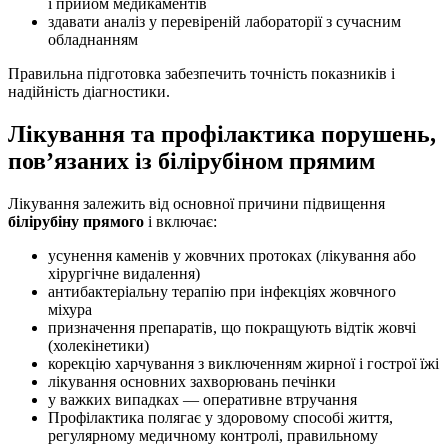
і прийом медикаментів
здавати аналіз у перевіреній лабораторії з сучасним
обладнанням
Правильна підготовка забезпечить точність показників і
надійність діагностики.
Лікування та профілактика порушень,
пов’язаних із білірубіном прямим
Лікування залежить від основної причини підвищення
білірубіну прямого
і включає:
усунення каменів у жовчних протоках (лікування або
хірургічне видалення)
антибактеріальну терапію при інфекціях жовчного
міхура
призначення препаратів, що покращують відтік жовчі
(холекінетики)
корекцію харчування з виключенням жирної і гострої їжі
лікування основних захворювань печінки
у важких випадках — оперативне втручання
Профілактика полягає у здоровому способі життя,
регулярному медичному контролі, правильному