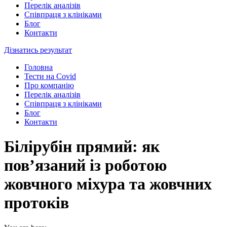
Перелік аналізів
Співпраця з клініками
Блог
Контакти
Дізнатись результат
Головна
Тести на Covid
Про компанію
Перелік аналізів
Співпраця з клініками
Блог
Контакти
Білірубін прямий: як
пов’язаний із роботою
жовчного міхура та жовчних
протоків