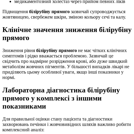
медикаментозний холестаз через прийом певних ліків
Підвищення
білірубіну прямого
зазвичай супроводжується
жовтяницею, свербежем шкіри, зміною кольору сечі та калу.
Клінічне значення зниження білірубіну
прямого
Зниження рівня
білірубіну прямого
не має чітких клінічних
симптомів і рідко вважається проблемою. Зазвичай це
свідчить про надмірне розрідження крові, або дуже швидкий
метаболізм жовчних пігментів. У більшості випадків лікарі не
приділяють цьому особливої уваги, якщо інші показники у
нормі.
Лабораторна діагностика білірубіну
прямого у комплексі з іншими
показниками
Для правильної оцінки стану пацієнта та діагностики
захворювань печінки і жовчовивідних шляхів важливо робити
комплексний аналіз: