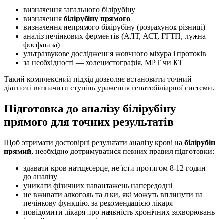
визначення загального білірубіну
визначення
білірубіну прямого
визначення непрямого білірубіну (розрахунок різниці)
аналіз печінкових ферментів (АЛТ, АСТ, ГГТП, лужна
фосфатаза)
ультразвукове дослідження жовчного міхура і протоків
за необхідності — холецистографія, МРТ чи КТ
Такий комплексний підхід дозволяє встановити точний
діагноз і визначити ступінь ураження гепатобіліарної системи.
Підготовка до аналізу білірубіну
прямого для точних результатів
Щоб отримати достовірні результати аналізу крові на
білірубін
прямий
, необхідно дотримуватися певних правил підготовки:
здавати кров натщесерце, не їсти протягом 8-12 годин
до аналізу
уникати фізичних навантажень напередодні
не вживати алкоголь та ліки, які можуть вплинути на
печінкову функцію, за рекомендацією лікаря
повідомити лікаря про наявність хронічних захворювань