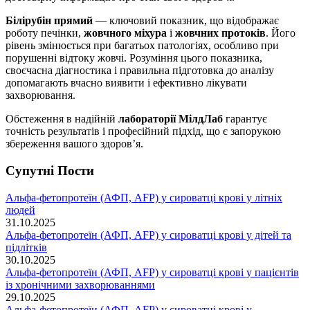
Білірубін прямий
— ключовий показник, що відображає
роботу печінки,
жовчного міхура
і
жовчних протоків
. Його
рівень змінюється при багатьох патологіях, особливо при
порушенні відтоку жовчі. Розуміння цього показника,
своєчасна діагностика і правильна підготовка до аналізу
допомагають вчасно виявити і ефективно лікувати
захворювання.
Обстеження в надійній
лабораторії МілдЛаб
гарантує
точність результатів і професійний підхід, що є запорукою
збереження вашого здоров’я.
Супутні Поcти
Альфа-фетопротеїн (АФП, AFP) у сироватці крові у літніх
людей
31.10.2025
Альфа-фетопротеїн (АФП, AFP) у сироватці крові у дітей та
підлітків
30.10.2025
Альфа-фетопротеїн (АФП, AFP) у сироватці крові у пацієнтів
із хронічними захворюваннями
29.10.2025
Альфа-фетопротеїн (АФП, AFP) у сироватці крові у