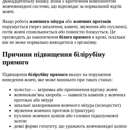
дванадцятипалу кишку. Вони є критичним компонентом
жовчовивідної системи, що відповідає за нормальний відтік
жовчі.
Якщо робота
жовчного міхура
або
жовчних протоків
порушується (через запалення, камені, звуження або пухлини),
потік жовчі сповільнюється або повністю блокується. Це
призводить до накопичення
білого прямого
в крові, оскільки
він не може нормально виводитися з організму.
Причини підвищення білірубіну
прямого
Підвищення
білірубіну прямого
вказує на порушення
виведення жовчі, яке може виникати при таких станах:
холестаз — затримка або припинення відтоку жовчі
жовчнокам’яна хвороба — наявність каменів у жовчних
протоках або міхурі
запальні захворювання жовчного міхура (холецистит)
звуження жовчних протоків (стриктури)
пухлини жовчних шляхів або головки підшлункової
залози
деякі форми гепатиту, що уражають жовчовивідні шляхи