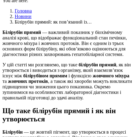
You are here:
Головна
Новини
Білірубін прямий: як пов’язаний із…
Білірубін прямий
— важливий показник у біохімічному
аналізі крові, що відображає функціональний стан печінки,
жовчного міхура і жовчних протоків. Він є одним із трьох
основних форм білірубіну, які обов’язково оцінюються для
діагностики різних захворювань гепатобіліарної системи.
У цій статті ми розглянемо, що таке
білірубін прямий
, як він
утворюється і виводиться з організму, який взаємозв’язок
існує між
білірубіном прямим
і функцією
жовчного міхура
та
жовчних протоків
, а також які хвороби можуть викликати
підвищення чи зниження цього показника. Окремо
зупинимося на особливостях лабораторної діагностики і
правильній підготовці до здачі аналізу.
Що таке білірубін прямий і як він
утворюється
Білірубін
— це жовтий пігмент, що утворюється в процесі