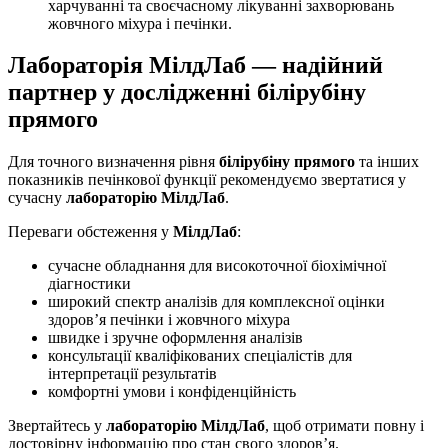
харчуванні та своєчасному лікуванні захворювань
жовчного міхура і печінки.
Лабораторія МілдЛаб — надійний
партнер у дослідженні білірубіну
прямого
Для точного визначення рівня
білірубіну прямого
та інших
показників печінкової функції рекомендуємо звертатися у
сучасну
лабораторію МілдЛаб
.
Переваги обстеження у
МілдЛаб
:
сучасне обладнання для високоточної біохімічної
діагностики
широкий спектр аналізів для комплексної оцінки
здоров’я печінки і жовчного міхура
швидке і зручне оформлення аналізів
консультації кваліфікованих спеціалістів для
інтерпретації результатів
комфортні умови і конфіденційність
Звертайтесь у
лабораторію МілдЛаб
, щоб отримати повну і
достовірну інформацію про стан свого здоров’я.