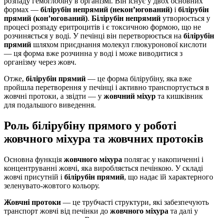
розпаду гемоглобіну в організмі. Він існує у двох основних
формах —
білірубін непрямий (некон’югований)
і
білірубін
прямий (кон’югований)
.
Білірубін непрямий
утворюється у
процесі розпаду еритроцитів і є токсичною формою, що не
розчиняється у воді. У печінці він перетворюється на
білірубін
прямий
шляхом приєднання молекул глюкуронової кислоти
— ця форма вже розчинна у воді і може виводитися з
організму через жовч.
Отже,
білірубін прямий
— це форма білірубіну, яка вже
пройшла перетворення у печінці і активно транспортується в
жовчні протоки, а звідти — у
жовчний міхур
та кишківник
для подальшого виведення.
Роль білірубіну прямого у роботі
жовчного міхура та жовчних протоків
Основна функція
жовчного міхура
полягає у накопиченні і
концентруванні жовчі, яка виробляється печінкою. У складі
жовчі присутній і
білірубін прямий
, що надає їй характерного
зеленувато-жовтого кольору.
Жовчні протоки
— це трубчасті структури, які забезпечують
транспорт жовчі від печінки до
жовчного міхура
та далі у