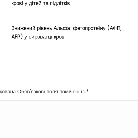
крові у дітей та підлітків
Знижений рівень Альфа-фетопротеїну (АФП,
AFP) у сироватці крові
ована Обов'язкові поля помічені із
*