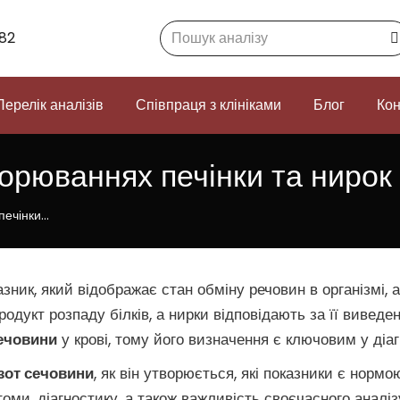
Search:
82
Перелік аналізів
Співпраця з клініками
Блог
Кон
орюваннях печінки та нирок
печінки…
ник, який відображає стан обміну речовин в організмі, а
родукт розпаду білків, а нирки відповідають за її виведе
сечовини
у крові, тому його визначення є ключовим у діа
зот сечовини
, як він утворюється, які показники є нормою
оми, діагностику, а також важливість своєчасного аналі