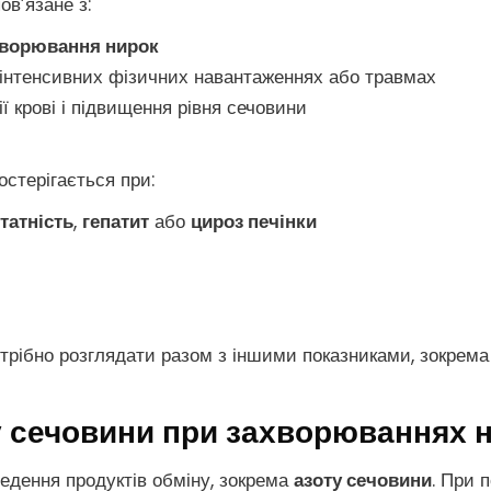
в’язане з:
хворювання нирок
 інтенсивних фізичних навантаженнях або травмах
ї крові і підвищення рівня сечовини
стерігається при:
татність
,
гепатит
або
цироз печінки
трібно розглядати разом з іншими показниками, зокрема
 сечовини при захворюваннях 
ведення продуктів обміну, зокрема
азоту сечовини
. При 