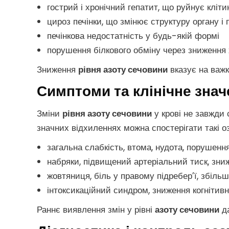
гострий і хронічний гепатит, що руйнує кліти
цироз печінки, що змінює структуру органу і 
печінкова недостатність у будь-якій формі
порушення білкового обміну через зниження
Зниження
рівня азоту сечовини
вказує на важк
Симптоми та клінічне знач
Зміни
рівня азоту сечовини
у крові не завжди
значних відхиленнях можна спостерігати такі о
загальна слабкість, втома, нудота, порушенн
набряки, підвищений артеріальний тиск, зни
жовтяниця, біль у правому підребер’ї, збільш
інтоксикаційний синдром, зниження когнітив
Раннє виявлення змін у рівні
азоту сечовини
да