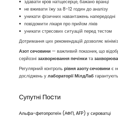
здавати кров натщесерце, бажано вранці
не вживати їжу за 8-12 годин до аналізу
уникати фізичних навантажень напередодні
повідомити лікаря про прийом ліків
уникати стресових ситуацій перед тестом
Дотримання цих рекомендацій дозволяє мінімізу
Азот сечовини
— важливий показник, що відобр
серйозні
захворювання печінки
та
захворюва
Регулярний контроль
рівня азоту сечовини
є н
досліджень у
лабораторії МілдЛаб
гарантують 
Супутні Поcти
Альфа-фетопротеїн (АФП, AFP) у сироватці