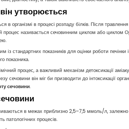
к він утворюється
я в організмі в процесі розпаду білків. Після травленн
Цей процес називається сечовинним циклом або циклом О
ею.
им із стандартних показників для оцінки роботи печінки і
го показника.
імічний процес, а важливий механізм детоксикації аміаку
зу сечовини він міг би призводити до інтоксикації орган
оту сечовини
.
сечовини
ливаються в межах приблизно 2,5–7,5 ммоль/л, залежно в
ть патологічних процесів.