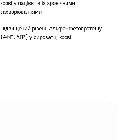
крові у пацієнтів із хронічними
захворюваннями
Підвищений рівень Альфа-фетопротеїну
(АФП, AFP) у сироватці крові