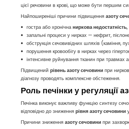
цієї речовини в крові, що може бути першим с
Найпоширеніші причини підвищення
азоту сеч
гостра або хронічна
ниркова недостатність
запальні процеси у нирках — нефрит, пієло
обструкція сечовивідних шляхів (каміння, пу
порушення кровообігу в нирках через гіперто
інтенсивне руйнування тканин при травмах 
Підвищений
рівень азоту сечовини
при нирков
діагнозу проводять комплексне обстеження.
Роль печінки у регуляції а
Печінка виконує важливу функцію синтезу сечов
відповідно до зниження
рівня азоту сечовини
у
Причини зниження
азоту сечовини
при захворю