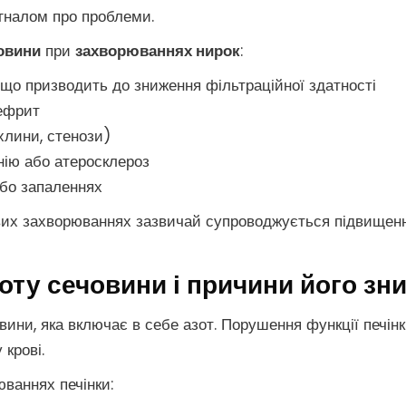
игналом про проблеми.
овини
при
захворюваннях нирок
:
, що призводить до зниження фільтраційної здатності
нефрит
хлини, стенози)
нію або атеросклероз
або запаленнях
их захворюваннях зазвичай супроводжується підвищення
зоту сечовини і причини його з
ини, яка включає в себе азот. Порушення функції печінк
 крові.
ваннях печінки: