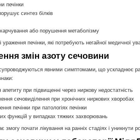
ни печінки
порушує синтез білків
 харчування або порушення метаболізму
і ураження печінки, які потребують негайної медичної ува
ення змін азоту сечовини
 супроводжуються явними симптомами, що ускладнює ра
знаки:
я апетиту при підвищенні через ниркову недостатність
ження сечовиділення при хронічних ниркових хворобах
ення печінки при патологіях печінки
них функцій у випадках тяжких захворювань
є змогу почати лікування на ранніх стадіях і уникнути р