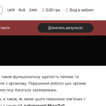
UKR
RUS
ENG
0,00
грн.
Вхід в кабінет
такти
Дізнатись результат
 також функціональну здатність печінки та
ння з організму. Порушення роботи цих органів
гностиці багатьох захворювань.
, а також, як зміни цього показника пов’язані з
зу у сучасній
лабораторії МілдЛаб
.