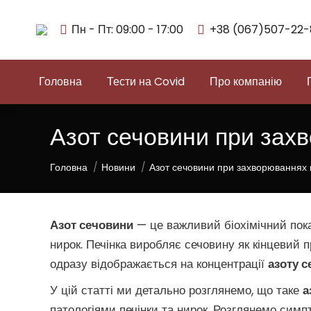
Пн - Пт: 09:00 - 17:00
+38 (067)507-22-
Головна
Тести на Covid
Про компанію
Азот сечовини при захв
You are here:
Головна
Новини
Азот сечовини при захворюваннях 
Азот сечовини
— це важливий біохімічний показ
нирок. Печінка виробляє сечовину як кінцевий п
одразу відображається на концентрації
азоту 
У цій статті ми детально розглянемо, що таке
а
патологіями печінки та нирок. Розглянемо симпт