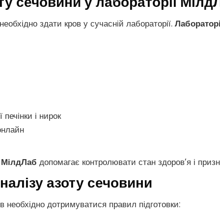
оту сечовини у лабораторії Мілд
необхідно здати кров у сучасній лабораторії.
Лаборатор
печінки і нирок
 онлайн
у
МілдЛаб
допомагає контролювати стан здоров’я і призн
налізу азоту сечовини
 необхідно дотримуватися правил підготовки: