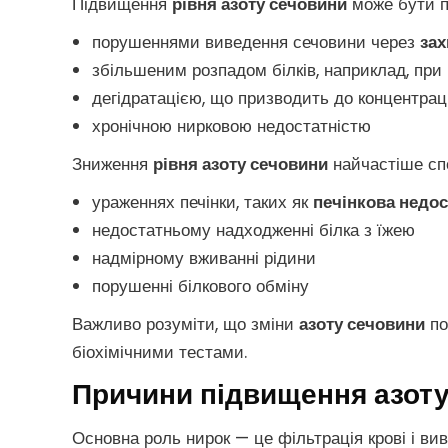
Підвищення
рівня азоту сечовини
може бути по
порушеннями виведення сечовини через
за
збільшеним розпадом білків, наприклад, при
дегідратацією, що призводить до концентраці
хронічною нирковою недостатністю
Зниження
рівня азоту сечовини
найчастіше спо
ураженнях печінки, таких як
печінкова недос
недостатньому надходженні білка з їжею
надмірному вживанні рідини
порушенні білкового обміну
Важливо розуміти, що зміни
азоту сечовини
по
біохімічними тестами.
Причини підвищення азоту
Основна роль нирок — це фільтрація крові і ви