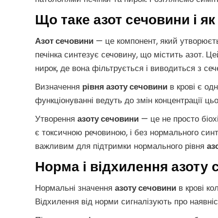
Що таке азот сечовини і я
Азот сечовини
— це компонент, який утворюєтьс
печінка синтезує сечовину, що містить азот. 
нирок, де вона фільтрується і виводиться з сеч
Визначення
рівня азоту сечовини
в крові є одн
функціонуванні ведуть до змін концентрації цьо
Утворення
азоту сечовини
— це не просто біох
є токсичною речовиною, і без нормального синте
важливим для підтримки нормального рівня
аз
Норма і відхилення азоту 
Нормальні значення
азоту сечовини
в крові ко
Відхилення від норми сигналізують про наявніс