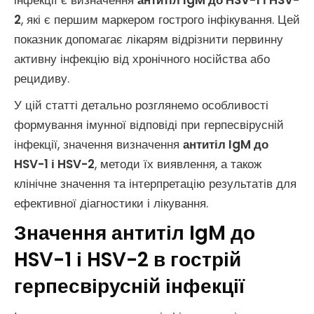
інфекції є визначення
антитіл IgM до HSV-1 і HSV-
2
, які є першим маркером гострого інфікування. Цей
показник допомагає лікарям відрізнити первинну
активну інфекцію від хронічного носійства або
рецидиву.
У цій статті детально розглянемо особливості
формування імунної відповіді при герпесвірусній
інфекції, значення визначення
антитіл IgM до
HSV-1 і HSV-2
, методи їх виявлення, а також
клінічне значення та інтерпретацію результатів для
ефективної діагностики і лікування.
Значення антитіл IgM до
HSV-1 і HSV-2 в гострій
герпесвірусній інфекції