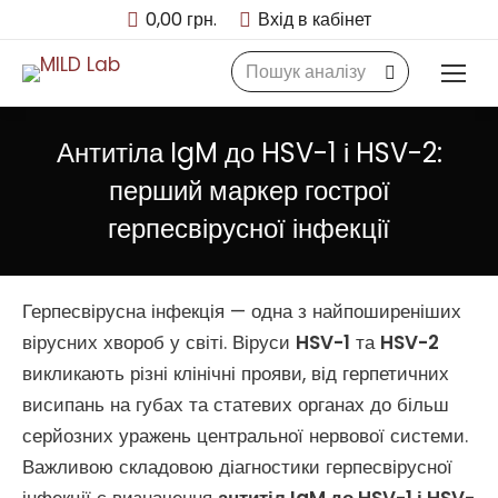
0,00
грн.
Вхід в кабінет
Search:
Антитіла IgM до HSV-1 і HSV-2:
перший маркер гострої
герпесвірусної інфекції
Герпесвірусна інфекція — одна з найпоширеніших
вірусних хвороб у світі. Віруси
HSV-1
та
HSV-2
викликають різні клінічні прояви, від герпетичних
висипань на губах та статевих органах до більш
серйозних уражень центральної нервової системи.
Важливою складовою діагностики герпесвірусної