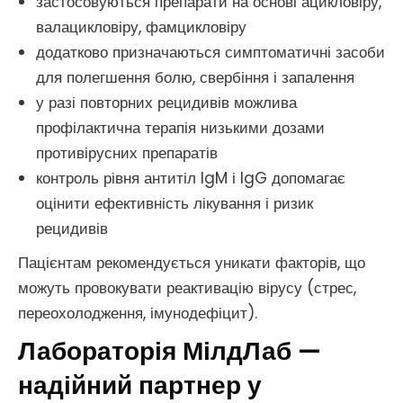
застосовуються препарати на основі ацикловіру,
валацикловіру, фамцикловіру
додатково призначаються симптоматичні засоби
для полегшення болю, свербіння і запалення
у разі повторних рецидивів можлива
профілактична терапія низькими дозами
противірусних препаратів
контроль рівня антитіл IgM і IgG допомагає
оцінити ефективність лікування і ризик
рецидивів
Пацієнтам рекомендується уникати факторів, що
можуть провокувати реактивацію вірусу (стрес,
переохолодження, імунодефіцит).
Лабораторія МілдЛаб —
надійний партнер у