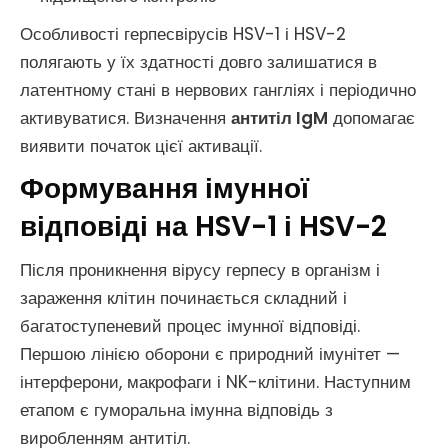
Особливості герпесвірусів HSV-1 і HSV-2
полягають у їх здатності довго залишатися в
латентному стані в нервових гангліях і періодично
активуватися. Визначення
антитіл IgM
допомагає
виявити початок цієї активації.
Формування імунної
відповіді на HSV-1 і HSV-2
Після проникнення вірусу герпесу в організм і
зараження клітин починається складний і
багатоступеневий процес імунної відповіді.
Першою лінією оборони є природний імунітет —
інтерферони, макрофаги і NK-клітини. Наступним
етапом є гуморальна імунна відповідь з
виробленням антитіл.