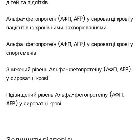
дітей та підлітків
Альфа-фетопротеїн (АФП, AFP) у сироватці крові у
пацієнтів із хронічними захворюваннями
Альфа-фетопротеїн (АФП, AFP) у сироватці крові у
спортсменів
Знижений рівень Альфа-фетопротеїну (АФП, AFP)
у сироватці крові
Підвищений рівень Альфа-фетопротеїну (АФП,
AFP) у сироватці крові
Залишити відповідь