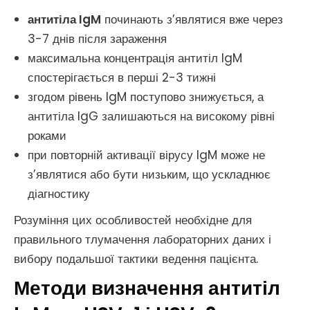
антитіла IgM
починають з’являтися вже через
3-7 днів після зараження
максимальна концентрація антитіл IgM
спостерігається в перші 2-3 тижні
згодом рівень IgM поступово знижується, а
антитіла IgG залишаються на високому рівні
роками
при повторній активації вірусу IgM може не
з’являтися або бути низьким, що ускладнює
діагностику
Розуміння цих особливостей необхідне для
правильного тлумачення лабораторних даних і
вибору подальшої тактики ведення пацієнта.
Методи визначення антитіл