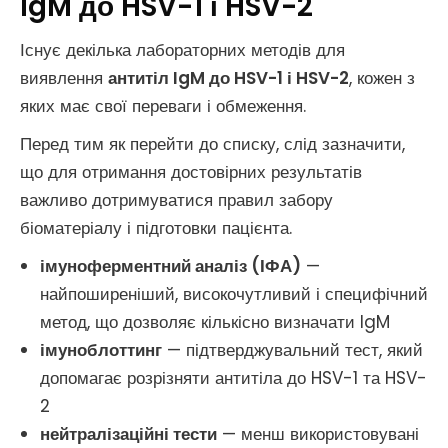
IgM до HSV-1 і HSV-2
Існує декілька лабораторних методів для
виявлення
антитіл IgM до HSV-1 і HSV-2
, кожен з
яких має свої переваги і обмеження.
Перед тим як перейти до списку, слід зазначити,
що для отримання достовірних результатів
важливо дотримуватися правил забору
біоматеріалу і підготовки пацієнта.
імуноферментний аналіз (ІФА)
—
найпоширеніший, високочутливий і специфічний
метод, що дозволяє кількісно визначати IgM
імуноблоттинг
— підтверджувальний тест, який
допомагає розрізняти антитіла до HSV-1 та HSV-
2
нейтралізаційні тести
— менш використовувані