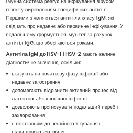
Імунна система реагує на інфікування вірусом
герпесу виробленням специфічних антитіл.
Першими з’являються антитіла класу
IgM
, які
свідчать про недавнє або первинне інфікування. У
подальшому формується імунітет за рахунок
антитіл
IgG
, що зберігаються роками.
Антитіла IgM до HSV-1 і HSV-2
мають велике
діагностичне значення, оскільки:
вказують на початкову фазу інфекції або
недавнє загострення
допомагають відрізнити активний процес від
латентної або хронічної інфекції
дозволяють прогнозувати подальший перебіг
захворювання
є показанням до негайного лікування і
підвищеного контролю