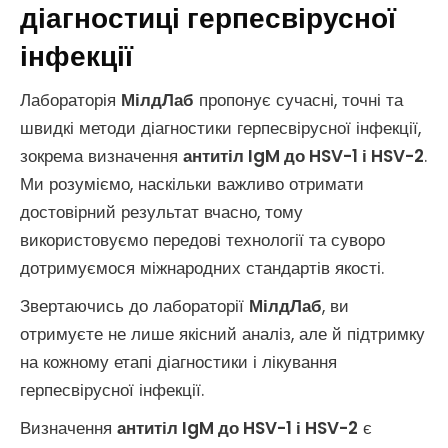
діагностиці герпесвірусної
інфекції
Лабораторія
МілдЛаб
пропонує сучасні, точні та
швидкі методи діагностики герпесвірусної інфекції,
зокрема визначення
антитіл IgM до HSV-1 і HSV-2
.
Ми розуміємо, наскільки важливо отримати
достовірний результат вчасно, тому
використовуємо передові технології та суворо
дотримуємося міжнародних стандартів якості.
Звертаючись до лабораторії
МілдЛаб
, ви
отримуєте не лише якісний аналіз, але й підтримку
на кожному етапі діагностики і лікування
герпесвірусної інфекції.
Визначення
антитіл IgM до HSV-1 і HSV-2
є