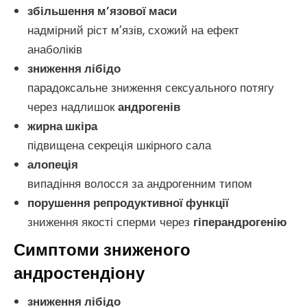
збільшення м’язової маси
надмірний ріст м’язів, схожий на ефект
анаболіків
зниження лібідо
парадоксальне зниження сексуального потягу
через надлишок
андрогенів
жирна шкіра
підвищена секреція шкірного сала
алопеція
випадіння волосся за андрогенним типом
порушення репродуктивної функції
зниження якості сперми через
гіперандрогенію
Симптоми зниженого
андростендіону
зниження лібідо