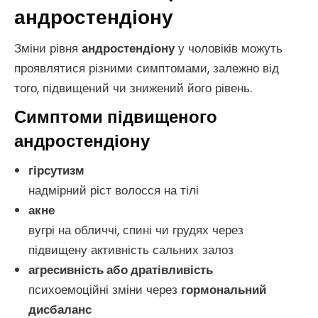
андростендіону
Зміни рівня
андростендіону
у чоловіків можуть
проявлятися різними симптомами, залежно від
того, підвищений чи знижений його рівень.
Симптоми підвищеного
андростендіону
гірсутизм
надмірний ріст волосся на тілі
акне
вугрі на обличчі, спині чи грудях через
підвищену активність сальних залоз
агресивність або дратівливість
психоемоційні зміни через
гормональний
дисбаланс