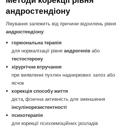
Методи корекції рівня
андростендіону
Лікування залежить від причини відхилень рівня
андростендіону
:
гормональна терапія
для нормалізації рівня
андрогенів
або
тестостерону
хірургічне втручання
при виявленні пухлин надниркових залоз або
яєчок
корекція способу життя
дієта, фізична активність для зменшення
інсулінорезистентності
психотерапія
для корекції психоемоційних розладів