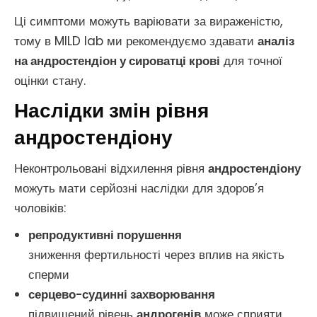
Ці симптоми можуть варіювати за вираженістю,
тому в MILD lab ми рекомендуємо здавати
аналіз
на андростендіон у сироватці крові
для точної
оцінки стану.
Наслідки змін рівня
андростендіону
Неконтрольовані відхилення рівня
андростендіону
можуть мати серйозні наслідки для здоров’я
чоловіків:
репродуктивні порушення
зниження фертильності через вплив на якість
сперми
серцево-судинні захворювання
підвищений рівень
андрогенів
може сприяти