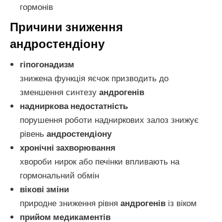
гормонів
Причини зниження
андростендіону
гіпогонадизм
знижена функція яєчок призводить до
зменшення синтезу
андрогенів
надниркова недостатність
порушення роботи надниркових залоз знижує
рівень
андростендіону
хронічні захворювання
хвороби нирок або печінки впливають на
гормональний обмін
вікові зміни
природне зниження рівня
андрогенів
із віком
прийом медикаментів