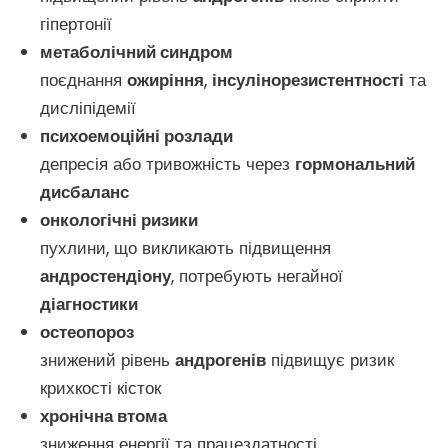
гіпертонії
метаболічний синдром
поєднання
ожиріння
,
інсулінорезистентності
та
дисліпідемії
психоемоційні розлади
депресія або тривожність через
гормональний
дисбаланс
онкологічні ризики
пухлини, що викликають підвищення
андростендіону
, потребують негайної
діагностики
остеопороз
знижений рівень
андрогенів
підвищує ризик
крихкості кісток
хронічна втома
зниження енергії та працездатності