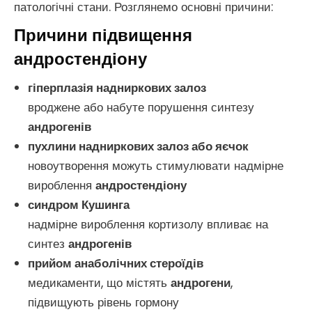
патологічні стани. Розглянемо основні причини:
Причини підвищення
андростендіону
гіперплазія надниркових залоз
вроджене або набуте порушення синтезу
андрогенів
пухлини надниркових залоз або яєчок
новоутворення можуть стимулювати надмірне
вироблення
андростендіону
синдром Кушинга
надмірне вироблення кортизолу впливає на
синтез
андрогенів
прийом анаболічних стероїдів
медикаменти, що містять
андрогени
,
підвищують рівень гормону