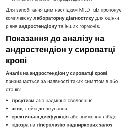
Для запобігання цим наслідкам MILD lab пропонує
комплексну
лабораторну діагностику
для оцінки
рівня
андростендіону
та інших гормонів.
Показання до аналізу на
андростендіон у сироватці
крові
Аналіз на андростендіон у сироватці крові
призначається за наявності таких симптомів або
станів:
гірсутизм
або надмірне оволосіння
акне
, стійкі до лікування
еректильна дисфункція
або зниження лібідо
підозра на
гіперплазію надниркових залоз