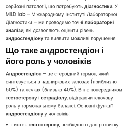
серйозні патології, що потребують
діагностики
. У
MILD lab – Міжнародному Інституті Лабораторної
Діагностики – ми проводимо точні
лабораторні
аналізи
, які дозволяють оцінити рівень
андростендіону
та виявити можливі порушення.
Що таке андростендіон і
його роль у чоловіків
Андростендіон
– це стероїдний гормон, який
синтезується в надниркових залозах (приблизно
60%) та яєчках (близько 40%). Він є попередником
тестостерону
і
естрадіолу
, відіграючи ключову
роль у гормональному балансі. Основні функції
андростендіону
у чоловіків:
синтез
тестостерону
, необхідного для розвитку