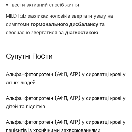
вести активний спосіб життя
MILD lab закликає чоловіків звертати увагу на
симптоми
гормонального дисбалансу
та
своєчасно звертатися за
діагностикою
.
Супутні Поcти
Альфа-фетопротеїн (АФП, AFP) у сироватці крові у
літніх людей
Альфа-фетопротеїн (АФП, AFP) у сироватці крові у
дітей та підлітків
Альфа-фетопротеїн (АФП, AFP) у сироватці крові у
пацієнтів із хронічними захворюваннями