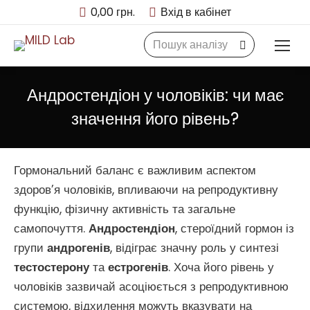
0,00
грн.
Вхід в кабінет
Search:
Андростендіон у чоловіків: чи має
значення його рівень?
Гормональний баланс є важливим аспектом
здоров’я чоловіків, впливаючи на репродуктивну
функцію, фізичну активність та загальне
самопочуття.
Андростендіон
, стероїдний гормон із
групи
андрогенів
, відіграє значну роль у синтезі
тестостерону
та
естрогенів
. Хоча його рівень у
чоловіків зазвичай асоціюється з репродуктивною
системою, відхилення можуть вказувати на