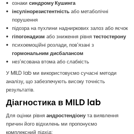
ознаки
синдрому Кушинга
інсулінорезистентність
або метаболічні
порушення
підозра на пухлини надниркових залоз або яєчок
гіпогонадизм
або зниження рівня
тестостерону
психоемоційні розлади, пов’язані з
гормональним дисбалансом
нез’ясована втома або слабкість
У MILD lab ми використовуємо сучасні методи
аналізу, що забезпечують високу точність
результатів.
Діагностика в MILD lab
Для оцінки рівня
андростендіону
та виявлення
причин його відхилень ми пропонуємо
комплексний підхід: