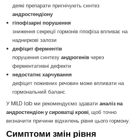
деякі препарати пригнічують синтез
андростендіону
гіпофізарні порушення
зниження секреції гормонів гіпофіза впливає на
надниркові залози
дефіцит ферментів
порушення синтезу
андрогенів
через
ферментативні дефекти
недостатнє харчування
дефіцит поживних речовин може впливати на
гормональний баланс
У MILD lab ми рекомендуємо здавати
аналіз на
андростендіон у сироватці крові
, щоб точно
визначити причини відхилень рівня цього гормону.
Симптоми змін рівня