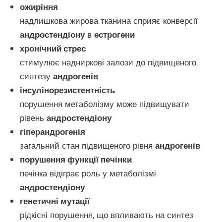
ожиріння
надлишкова жирова тканина сприяє конверсії
андростендіону
в
естрогени
хронічний стрес
стимулює надниркові залози до підвищеного
синтезу
андрогенів
інсулінорезистентність
порушення метаболізму може підвищувати
рівень
андростендіону
гіперандрогенія
загальний стан підвищеного рівня
андрогенів
порушення функції печінки
печінка відіграє роль у метаболізмі
андростендіону
генетичні мутації
рідкісні порушення, що впливають на синтез