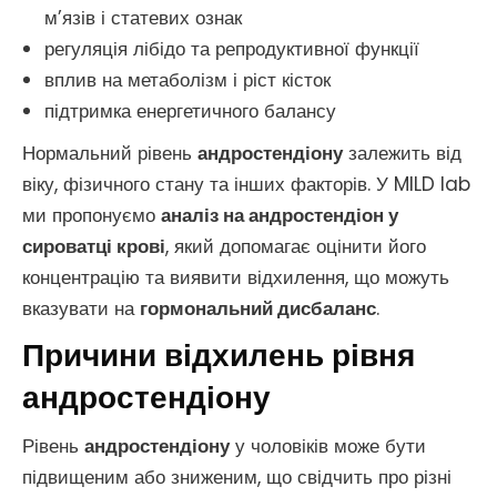
м’язів і статевих ознак
регуляція лібідо та репродуктивної функції
вплив на метаболізм і ріст кісток
підтримка енергетичного балансу
Нормальний рівень
андростендіону
залежить від
віку, фізичного стану та інших факторів. У MILD lab
ми пропонуємо
аналіз на андростендіон у
сироватці крові
, який допомагає оцінити його
концентрацію та виявити відхилення, що можуть
вказувати на
гормональний дисбаланс
.
Причини відхилень рівня
андростендіону
Рівень
андростендіону
у чоловіків може бути
підвищеним або зниженим, що свідчить про різні