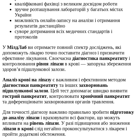
кваліфіковані фахівці з великим досвідом роботи
зручне розташування лабораторій у багатьох містах
України
можливість онлайн-запису на аналізи і отримання
результатів дистанційно
суворе дотримання всіх медичних стандартів і
протоколів
У
МілдЛаб
ви отримаєте повний спектр досліджень, які
допоможуть лікарю точно поставити діагноз і призначити
ефективне лікування. Своєчасна
діагностика панкреатиту
і
контролювання
рівня ліпази
в крові — запорука збереження
здоров’я підшлункової залози.
Аналіз крові на ліпазу
є важливим і ефективним методом
діагностики панкреатиту
та інших
захворювань
підшлункової залози
. Цей тест допомагає швидко виявити
гострий панкреатит
, контролювати
хронічний панкреатит
та диференціювати захворювання органів травлення.
Для точності діагнозу важливо правильно зробити
підготовку
до аналізу ліпази
і враховувати всі фактори, що можуть
впливати на
рівень ліпази
. У разі підвищення або зниження
ліпази в крові
слід негайно проконсультуватися з лікарем і
пройти додаткові обстеження.