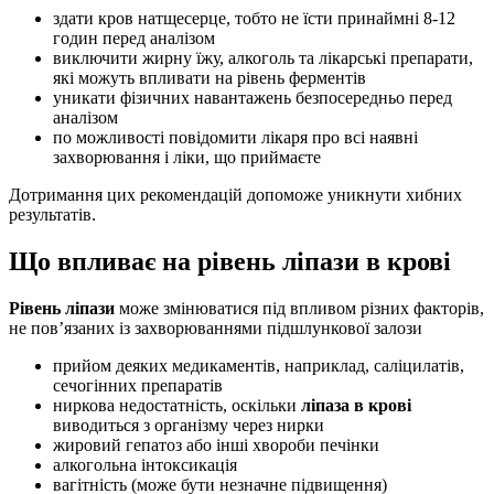
здати кров натщесерце, тобто не їсти принаймні 8-12
годин перед аналізом
виключити жирну їжу, алкоголь та лікарські препарати,
які можуть впливати на рівень ферментів
уникати фізичних навантажень безпосередньо перед
аналізом
по можливості повідомити лікаря про всі наявні
захворювання і ліки, що приймаєте
Дотримання цих рекомендацій допоможе уникнути хибних
результатів.
Що впливає на рівень ліпази в крові
Рівень ліпази
може змінюватися під впливом різних факторів,
не пов’язаних із захворюваннями підшлункової залози
прийом деяких медикаментів, наприклад, саліцилатів,
сечогінних препаратів
ниркова недостатність, оскільки
ліпаза в крові
виводиться з організму через нирки
жировий гепатоз або інші хвороби печінки
алкогольна інтоксикація
вагітність (може бути незначне підвищення)