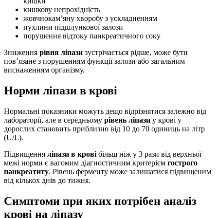
кишки
кишкову непрохідність
жовчнокам’яну хворобу з ускладненням
пухлини підшлункової залози
порушення відтоку панкреатичного соку
Зниження
рівня ліпази
зустрічається рідше, може бути
пов’язане з порушенням функції залози або загальним
виснаженням організму.
Норми ліпази в крові
Нормальні показники можуть дещо відрізнятися залежно від
лабораторії, але в середньому
рівень ліпази
у крові у
дорослих становить приблизно від 10 до 70 одиниць на літр
(U/L).
Підвищення
ліпази в крові
більш ніж у 3 рази від верхньої
межі норми є вагомим діагностичним критерієм
гострого
панкреатиту
. Рівень ферменту може залишатися підвищеним
від кількох днів до тижня.
Симптоми при яких потрібен аналіз
крові на ліпазу