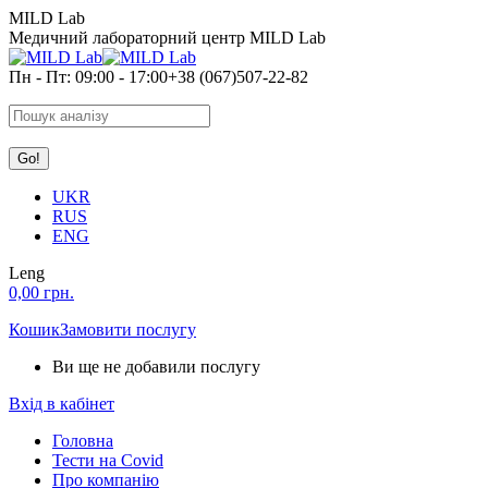
Skip
MILD Lab
to
Медичний лабораторний центр MILD Lab
content
Пн - Пт: 09:00 - 17:00
+38 (067)507-22-82
Search:
UKR
RUS
ENG
Leng
0,00
грн.
Кошик
Замовити послугу
Ви ще не добавили послугу
Вхід в кабінет
Головна
Тести на Covid
Про компанію