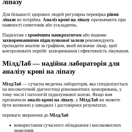
ліпазу
Для більшості здорових людей регулярна перевірка
рівня
ліпази
не потрібна.
Аналіз крові на ліпазу
призначають при
наявності симптомів або ускладнень.
Пацієнтам з
хронічним панкреатитом
або іншими
захворюваннями підшлункової залози
рекомендують
проходити аналізи за графіком, який визначає лікар, щоб
контролювати перебіг захворювання і ефективність лікування.
МілдЛаб — надійна лабораторія для
аналізу крові на ліпазу
МілдЛаб
— сучасна медична лабораторія, яка спеціалізується
на високоточній діагностиці різноманітних захворювань, у
тому числі і патологій підшлункової залози. Якщо вам
призначили
аналіз крові на ліпазу
, у
МілдЛаб
ви можете
бути впевнені у швидких і достовірних результатах.
переваги звернення до
МілдЛаб
використання сучасного обладнання і високоякісних
реактивів