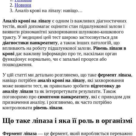
Новини
Аналіз крові на ліпазу: навіщо…
Аналіз крові на ліпазу
є одним із важливих діагностичних
тестів, який допомагає оцінити стан підшлункової залози і
виявити різноманітні захворювання шлунково-кишкового
тракту. У медицині цей тест широко застосовується для
діагностики панкреатиту
, а також інших патологій, що
впливають на роботу підшлункової залози.
Рівень ліпази в
крові
дає важливу інформацію про те, наскільки орган
функціонує нормально, чи є запальні процеси або
пошкодження.
У цій статті ми детально розглянемо, що таке
фермент ліпаза
,
навіщо потрібен
аналіз крові на ліпазу
, які захворювання
може виявити тест, як правильно зробити
підготовку до
аналізу ліпази
та як інтерпретувати результати. Також
поговоримо про
симптоми панкреатиту
, які є приводом для
призначення аналізу, і розглянемо, як часто потрібно
контролювати
рівень ліпази
.
Що таке ліпаза і яка її роль в організмі
Фермент ліпаза
— це фермент, який виробляється переважно