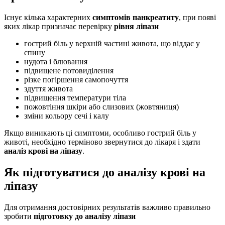
Існує кілька характерних
симптомів панкреатиту
, при появі
яких лікар призначає перевірку
рівня ліпази
гострий біль у верхній частині живота, що віддає у
спину
нудота і блювання
підвищене потовиділення
різке погіршення самопочуття
здуття живота
підвищення температури тіла
пожовтіння шкіри або слизових (жовтяниця)
зміни кольору сечі і калу
Якщо виникають ці симптоми, особливо гострий біль у
животі, необхідно терміново звернутися до лікаря і здати
аналіз крові на ліпазу
.
Як підготуватися до аналізу крові на
ліпазу
Для отримання достовірних результатів важливо правильно
зробити
підготовку до аналізу ліпази