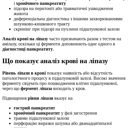
і
хронічного панкреатиту
підозра на перитоніт або травматичні ушкодження
живота
диференціальна діагностика з іншими захворюваннями
шлунково-кишкового тракту
скринінг при підозрі на пухлини підшлункової залози
Аналіз крові на ліпазу
часто призначають разом з тестом на
амілазу, оскільки ці ферменти доповнюють одне одного в
діагностиці панкреатиту
.
Що показує аналіз крові на ліпазу
Рівень ліпази в крові
показує наявність або відсутність
патологічного процесу в підшлунковій залозі. Високі значення
ферменту свідчать про пошкодження клітин підшлункової,
через що
фермент ліпаза
виходить у кров.
Підвищення
рівня ліпази
вказує на
гострий панкреатит
хронічний панкреатит
у фазі загострення
травми підшлункової залози
перфорацію виразки шлунка або дванадцятипалої