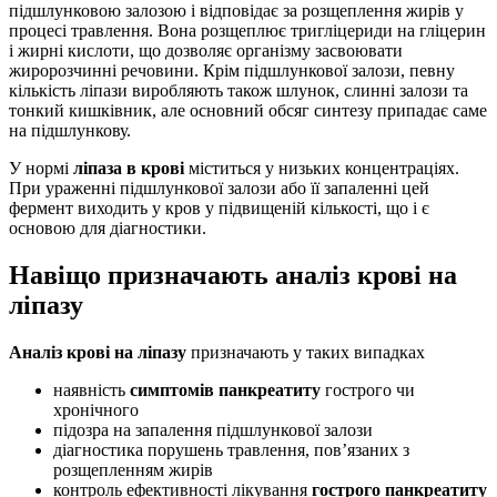
підшлунковою залозою і відповідає за розщеплення жирів у
процесі травлення. Вона розщеплює тригліцериди на гліцерин
і жирні кислоти, що дозволяє організму засвоювати
жиророзчинні речовини. Крім підшлункової залози, певну
кількість ліпази виробляють також шлунок, слинні залози та
тонкий кишківник, але основний обсяг синтезу припадає саме
на підшлункову.
У нормі
ліпаза в крові
міститься у низьких концентраціях.
При ураженні підшлункової залози або її запаленні цей
фермент виходить у кров у підвищеній кількості, що і є
основою для діагностики.
Навіщо призначають аналіз крові на
ліпазу
Аналіз крові на ліпазу
призначають у таких випадках
наявність
симптомів панкреатиту
гострого чи
хронічного
підозра на запалення підшлункової залози
діагностика порушень травлення, пов’язаних з
розщепленням жирів
контроль ефективності лікування
гострого панкреатиту