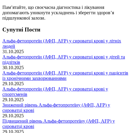
Пам’ятайте, що своєчасна діагностика і лікування
допомагають уникнути ускладнень і зберегти здоров’я
підшлункової залози.
Супутні Поcти
Альфа-фетопротеїн (АФП, AFP) у сироватці крові у літніх
людей
31.10.2025
Альфа-фетопротеїн (АФП, AFP) у сироватці крові у дітей та
підлітків
30.10.2025
Альфа-фетопротеїн (АФП, AFP) у сироватці крові у пацієнтів
із хронічними захворюваннями
29.10.2025
Альфа-фетопротеїн (АФП, AFP) у сироватці крові у
спортсменів
29.10.2025
Знижений рівень Альфа-фетопротеїну (АФП, AFP) у
сироватці крові
29.10.2025
Підвищений рівень Альфа-фетопротеїну (АФП, AFP) у
сироватці крові
29.10.2025