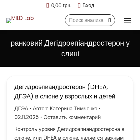
0,00
грн.
Вход
Search:
ранковий Дегідроепіандростерон у
слині
Дегидроэпиандростерон (DHEA,
ДГЭА) в слюне у взрослых и детей
ДГЭА
Автор:
Катерина Тимченко
02.11.2025
Оставить комментарий
Контроль уровня Дегидроэпиандростерона в
слюне, или DHEA в слюне, является важным