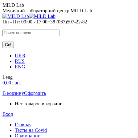
Перейти
MILD Lab
к
Медичний лабораторний центр MILD Lab
содержанию
Пн - Пт: 09:00 - 17:00
+38 (067)507-22-82
Search:
UKR
RUS
ENG
Leng
0,00
грн.
В корзину
Оформить
Нет товаров в корзине.
Вход
Главная
Тесты на Covid
О компании