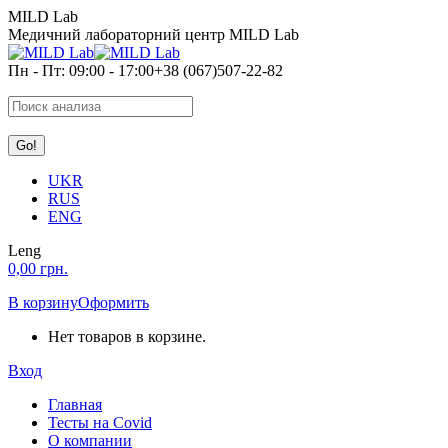
Перейти
MILD Lab
к
Медичний лабораторний центр MILD Lab
содержанию
Пн - Пт: 09:00 - 17:00
+38 (067)507-22-82
Search:
UKR
RUS
ENG
Leng
0,00
грн.
В корзину
Оформить
Нет товаров в корзине.
Вход
Главная
Тесты на Covid
О компании