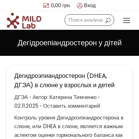
0,00
грн.
Вход
Search:
Дегідроепіандростерон у дітей
Дегидроэпиандростерон (DHEA,
ДГЭА) в слюне у взрослых и детей
ДГЭА
Автор:
Катерина Тимченко
02.11.2025
Оставить комментарий
Контроль уровня Дегидроэпиандростерона в
слюне, или DHEA в слюне, является важным
аспектом оценки гормонального баланса как