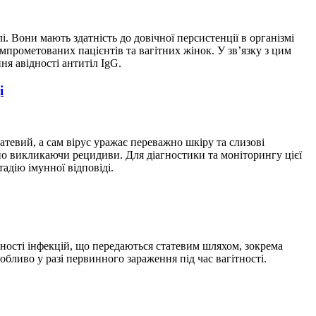
 Вони мають здатність до довічної персистенції в організмі
мпрометованих пацієнтів та вагітних жінок. У зв’язку з цим
ня авідності антитіл IgG.
і
тевий, а сам вірус уражає переважно шкіру та слизові
но викликаючи рецидиви. Для діагностики та моніторингу цієї
тадію імунної відповіді.
вності інфекцій, що передаються статевим шляхом, зокрема
обливо у разі первинного зараження під час вагітності.