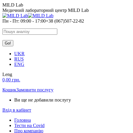
Skip
MILD Lab
to
Медичний лабораторний центр MILD Lab
content
Пн - Пт: 09:00 - 17:00
+38 (067)507-22-82
Search:
UKR
RUS
ENG
Leng
0,00
грн.
Кошик
Замовити послугу
Ви ще не добавили послугу
Вхід в кабінет
Головна
Тести на Covid
Про компанію