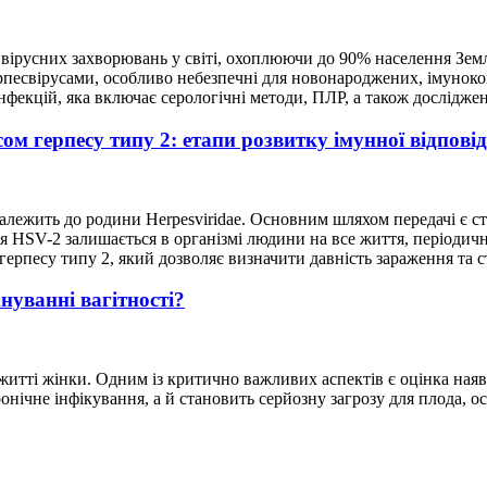
ірусних захворювань у світі, охоплюючи до 90% населення Землі.
ерпесвірусами, особливо небезпечні для новонароджених, імуноко
нфекцій, яка включає серологічні методи, ПЛР, а також досліджен
ом герпесу типу 2: етапи розвитку імунної відповід
лежить до родини Herpesviridae. Основним шляхом передачі є ста
я HSV-2 залишається в організмі людини на все життя, періодич
у герпесу типу 2, який дозволяє визначити давність зараження та с
нуванні вагітності?
житті жінки. Одним із критично важливих аспектів є оцінка ная
нічне інфікування, а й становить серйозну загрозу для плода, ос