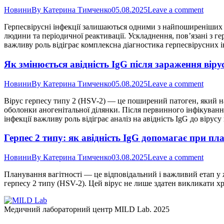
Новини
By
Катерина Тимченко
05.08.2025
Leave a comment
Герпесвірусні інфекції залишаються одними з найпоширеніших в
людини та періодичної реактивації. Ускладнення, пов’язані з г
важливу роль відіграє комплексна діагностика герпесвірусних і
Як змінюється авідність IgG після зараження вірус
Новини
By
Катерина Тимченко
05.08.2025
Leave a comment
Вірус герпесу типу 2 (HSV-2) — це поширений патоген, який на
оболонки аногенітальної ділянки. Після первинного інфікуванн
інфекції важливу роль відіграє аналіз на авідність IgG до вірус
Герпес 2 типу: як авідність IgG допомагає при пла
Новини
By
Катерина Тимченко
03.08.2025
Leave a comment
Планування вагітності — це відповідальний і важливий етап у 
герпесу 2 типу (HSV-2). Цей вірус не лише здатен викликати хро
Медичний лабораторний центр MILD Lab. 2025