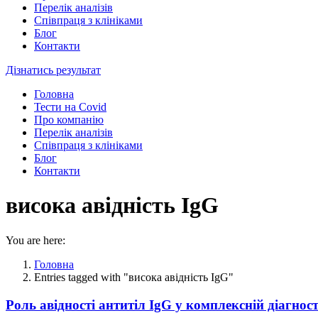
Перелік аналізів
Співпраця з клініками
Блог
Контакти
Дізнатись результат
Головна
Тести на Covid
Про компанію
Перелік аналізів
Співпраця з клініками
Блог
Контакти
висока авідність IgG
You are here:
Головна
Entries tagged with "висока авідність IgG"
Роль авідності антитіл IgG у комплексній діагнос