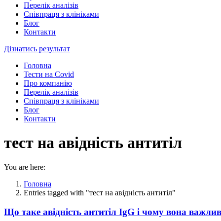
Перелік аналізів
Співпраця з клініками
Блог
Контакти
Дізнатись результат
Головна
Тести на Covid
Про компанію
Перелік аналізів
Співпраця з клініками
Блог
Контакти
тест на авідність антитіл
You are here:
Головна
Entries tagged with "тест на авідність антитіл"
Що таке авідність антитіл IgG і чому вона важлив