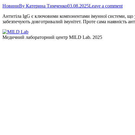
Новини
By
Катерина Тимченко
03.08.2025
Leave a comment
Антитіла IgG є ключовими компонентами імунної системи, що ут
забезпечують довготривалий імунітет. Проте сама наявність анти
Медичний лабораторний центр MILD Lab. 2025