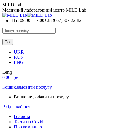
Skip
MILD Lab
to
Медичний лабораторний центр MILD Lab
content
Пн - Пт: 09:00 - 17:00
+38 (067)507-22-82
Search:
UKR
RUS
ENG
Leng
0,00
грн.
Кошик
Замовити послугу
Ви ще не добавили послугу
Вхід в кабінет
Головна
Тести на Covid
Про компанію