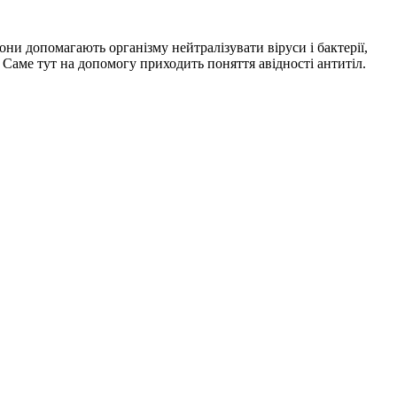
и допомагають організму нейтралізувати віруси і бактерії,
. Саме тут на допомогу приходить поняття авідності антитіл.
t
T