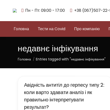
Пн - Пт: 09:00 - 17:00
+38 (067)507-22-
Головна
Тести на Covid
Про компанію
недавнє інфікування
You are here:
Головна
Entries tagged with "недавнє інфікування"
Авідність антитіл до герпесу типу 2:
коли варто здавати аналіз і як
правильно інтерпретувати
результат?