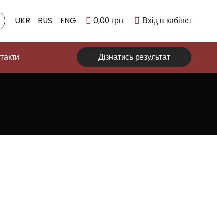
UKR
RUS
ENG
0,00
грн.
Вхід в кабінет
такти
Дізнатись результат