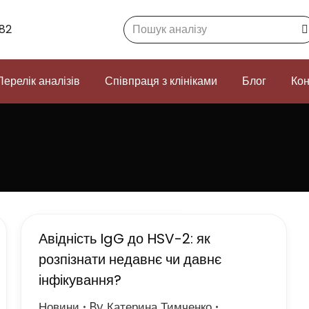
Search:
82
Перелік аналізів
Співпраця з клініками
Блог
Кон
Авідність IgG до HSV-2: як
розпізнати недавнє чи давнє
інфікування?
Новини
By
Катерина Тимченко