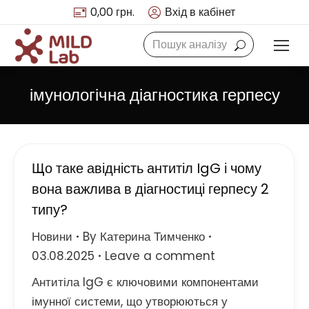
0,00
грн.
Вхід в кабінет
Search:
імунологічна діагностика герпесу
Що таке авідність антитіл IgG і чому
вона важлива в діагностиці герпесу 2
типу?
Новини
By
Катерина Тимченко
03.08.2025
Leave a comment
Антитіла IgG є ключовими компонентами
імунної системи, що утворюються у