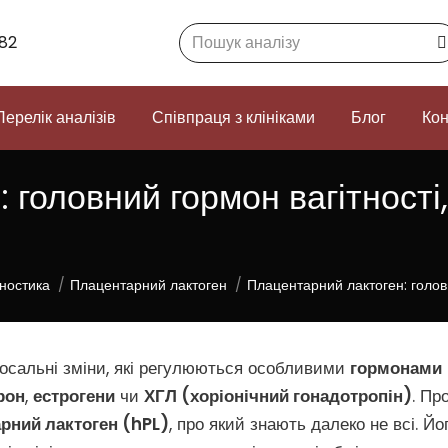
Search:
82
Перелік аналізів
Співпраця з клініками
Блог
Кон
головний гормон вагітності,
ностика
Плацентарний лактоген
Плацентарний лактоген: головн
олосальні зміни, які регулюються особливими
гормонами
рон
,
естрогени
чи
ХГЛ (хоріонічний гонадотропін)
. Пр
рний лактоген (hPL)
, про який знають далеко не всі. Йо