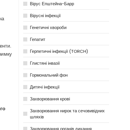
Вірус Епштейна-Барр
Вірусні інфекції
на
Генетичні хвороби
Гепатит
енти.
Герпетичні інфекції (TORCH)
римку
Глистяні інвазії
Гормональний фон
Дитячі інфекції
Захворювання крові
го
Захворювання нирок та сечовивідних
шляхів
Захворювання органів дихання