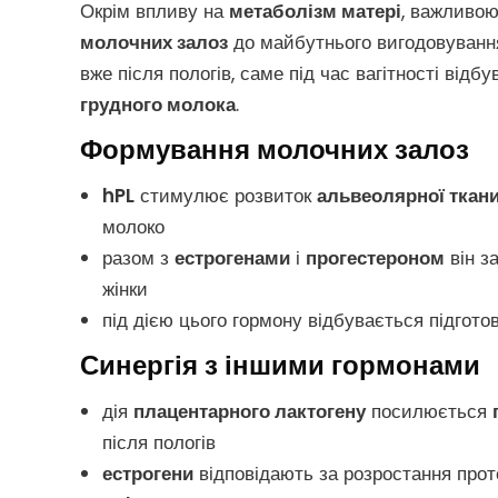
Окрім впливу на
метаболізм матері
, важливо
молочних залоз
до майбутнього вигодовування
вже після пологів, саме під час вагітності від
грудного молока
.
Формування молочних залоз
hPL
стимулює розвиток
альвеолярної ткан
молоко
разом з
естрогенами
і
прогестероном
він з
жінки
під дією цього гормону відбувається підготов
Синергія з іншими гормонами
дія
плацентарного лактогену
посилюється
після пологів
естрогени
відповідають за розростання прот