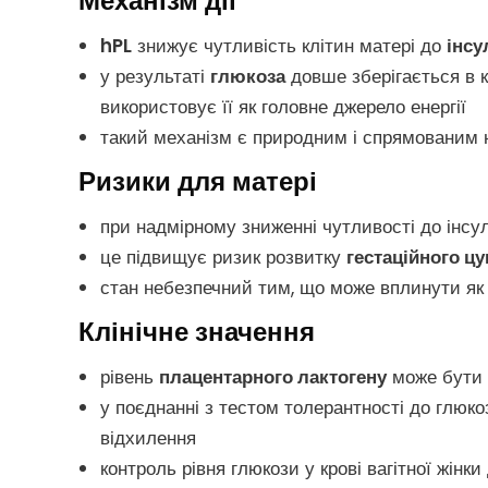
Механізм дії
hPL
знижує чутливість клітин матері до
інсу
у результаті
глюкоза
довше зберігається в к
використовує її як головне джерело енергії
такий механізм є природним і спрямованим 
Ризики для матері
при надмірному зниженні чутливості до інсу
це підвищує ризик розвитку
гестаційного цу
стан небезпечний тим, що може вплинути як н
Клінічне значення
рівень
плацентарного лактогену
може бути 
у поєднанні з тестом толерантності до глюк
відхилення
контроль рівня глюкози у крові вагітної жінк