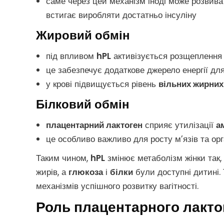
саме через цей механізм іноді може розвив
встигає виробляти достатньо інсуліну
Жировий обмін
під впливом
hPL
активізується розщепленн
це забезпечує додаткове джерело енергії дл
у крові підвищується рівень
вільних жирних
Білковий обмін
плацентарний лактоген
сприяє утилізації
а
це особливо важливо для росту м’язів та ор
Таким чином,
hPL
змінює метаболізм жінки так,
жирів, а
глюкоза
і
білки
були доступні дитині.
механізмів успішного розвитку вагітності.
Роль плацентарного лактог