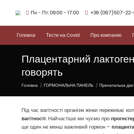
Пн - Пт: 09:00 - 17:00
+38 (067)507-22-
Головна
Тести на Covid
Про компанію
Плацентарний лактоген: 
говорять
You are here:
Головна
ГОРМОНАЛЬНА ПАНЕЛЬ
Пренатальна діаг
Під час вагітності організм жінки переживає к
вагітності
. Найчастіше ми чуємо про
прогесте
ще один не менш важливий гормон –
плацента