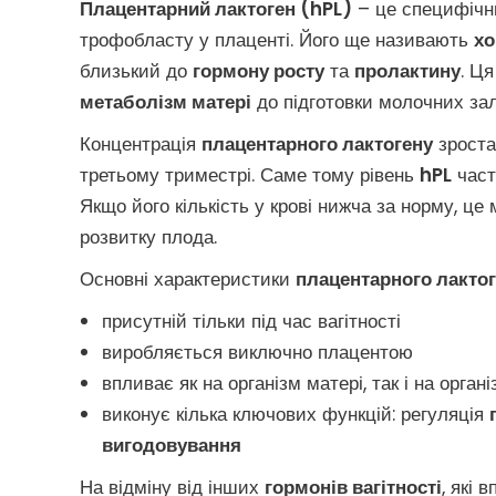
Плацентарний лактоген (hPL)
– це специфіч
трофобласту у плаценті. Його ще називають
хо
близький до
гормону росту
та
пролактину
. Ця
метаболізм матері
до підготовки молочних за
Концентрація
плацентарного лактогену
зроста
третьому триместрі. Саме тому рівень
hPL
част
Якщо його кількість у крові нижча за норму, ц
розвитку плода.
Основні характеристики
плацентарного лакто
присутній тільки під час вагітності
виробляється виключно плацентою
впливає як на організм матері, так і на орган
виконує кілька ключових функцій: регуляція
вигодовування
На відміну від інших
гормонів вагітності
, які 