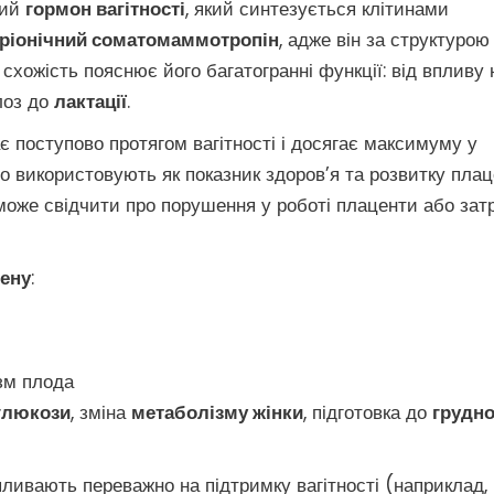
ний
гормон вагітності
, який синтезується клітинами
ріонічний соматомаммотропін
, адже він за структурою
 схожість пояснює його багатогранні функції: від впливу 
лоз до
лактації
.
є поступово протягом вагітності і досягає максимуму у
о використовують як показник здоров’я та розвитку плац
е може свідчити про порушення у роботі плаценти або зат
гену
:
ізм плода
глюкози
, зміна
метаболізму жінки
, підготовка до
грудно
впливають переважно на підтримку вагітності (наприклад,