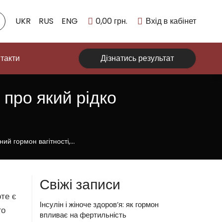
UKR
RUS
ENG
0,00
грн.
Вхід в кабінет
такти
Дізнатись результат
 про який рідко
ий гормон вагітності,…
Свіжі записи
оте є
Інсулін і жіноче здоров’я: як гормон
го
впливає на фертильність