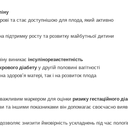
ліну
рові та стає доступнішою для плода, який активно
на підтримку росту та розвитку майбутньої дитини
ліну виникає
інсулінорезистентність
крового діабету
у другій половині вагітності
а здоров’я матері, так і на розвиток плода
важливим маркером для оцінки
ризику гестаційного ді
ози та іншими показниками він допомагає своєчасно вия
и дозволяє знизити ймовірність ускладнень під час пологів