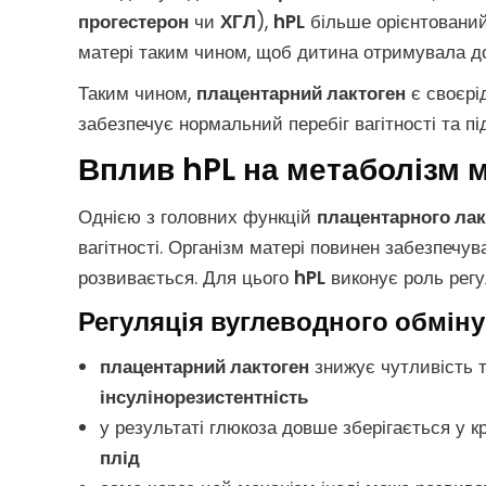
прогестерон
чи
ХГЛ
),
hPL
більше орієнтований
матері таким чином, щоб дитина отримувала до
Таким чином,
плацентарний лактоген
є своєрі
забезпечує нормальний перебіг вагітності та пі
Вплив hPL на метаболізм м
Однією з головних функцій
плацентарного лак
вагітності. Організм матері повинен забезпечув
розвивається. Для цього
hPL
виконує роль регу
Регуляція вуглеводного обміну
плацентарний лактоген
знижує чутливість т
інсулінорезистентність
у результаті глюкоза довше зберігається у к
плід