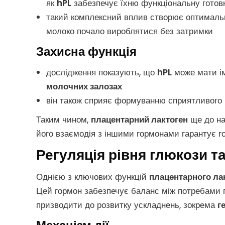
як
hPL
забезпечує їхню функціональну готов
такий комплексний вплив створює оптимальн
молоко почало вироблятися без затримки
Захисна функція
дослідження показують, що
hPL
може мати і
молочних залозах
він також сприяє формуванню сприятливого
Таким чином,
плацентарний лактоген
ще до на
його взаємодія з іншими гормонами гарантує го
Регуляція рівня глюкози та
Однією з ключових функцій
плацентарного ла
Цей гормон забезпечує баланс між потребами пло
призводити до розвитку ускладнень, зокрема
г