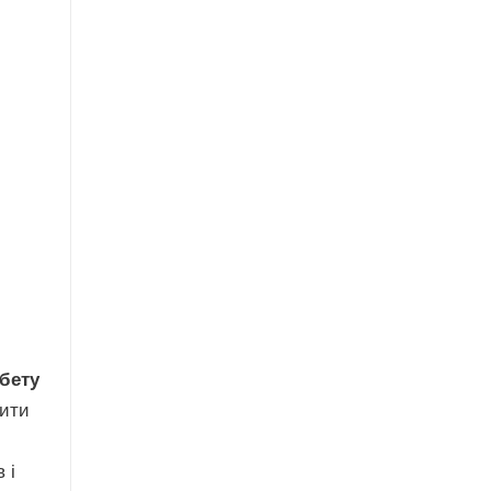
абету
вити
 і