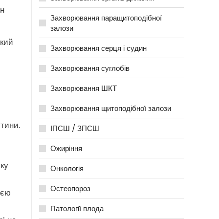
ин
Захворювання паращитоподібної
залози
який
Захворювання серця і судин
Захворювання суглобів
Захворювання ШКТ
Захворювання щитоподібної залози
тини.
ІПСШ / ЗПСШ
Ожиріння
гку
Онкологія
Остеопороз
ією
Патології плода