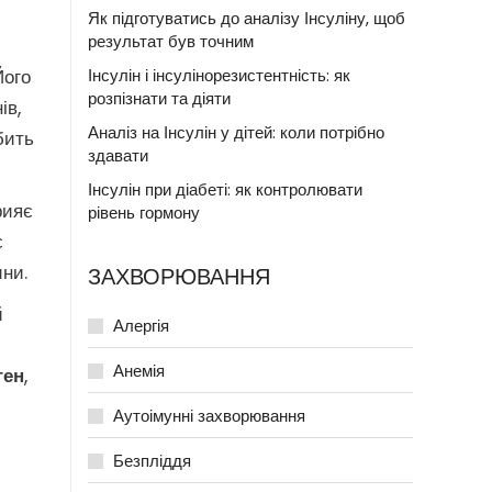
Як підготуватись до аналізу Інсуліну, щоб
результат був точним
Його
Інсулін і інсулінорезистентність: як
розпізнати та діяти
ів,
Аналіз на Інсулін у дітей: коли потрібно
бить
здавати
Інсулін при діабеті: як контролювати
рияє
рівень гормону
є
ини.
ЗАХВОРЮВАННЯ
й
Алергія
Анемія
ген
,
Аутоімунні захворювання
Безпліддя