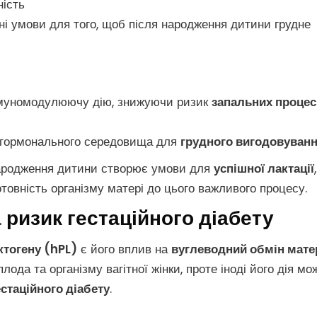
ність
і умови для того, щоб після народження дитини грудне
муномодулюючу дію, знижуючи ризик
запальних процес
 гормонального середовища для
грудного вигодовуван
родження дитини створює умови для
успішної лактації
товність організму матері до цього важливого процесу.
 ризик гестаційного діабету
ктогену (hPL)
є його вплив на
вуглеводний обмін мате
да та організму вагітної жінки, проте іноді його дія мо
естаційного діабету
.