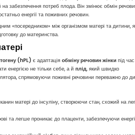
 на забезпечення потреб плода. Він змінює обмін речов
статньо енергії та поживних речовин.
дним «посередником» між організмом матері та дитини, 
дготовку до материнства.
атері
тогену (hPL)
є адаптація
обміну речовин жінки
під час
ати енергією не тільки себе, а й
плід
, який швидко
лятора, спрямовуючи поживні речовини переважно до ди
канин матері до інсуліну, створюючи стан, схожий на ле
рові та легше проникає до плаценти, забезпечуючи енерг