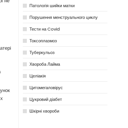
рі не
Патологія шийки матки
Порушення менструального циклу
Тести на Covid
Токсоплазмоз
атері
Туберкульоз
Хвороба Лайма
а
Целіакія
Цитомегаловірус
хунок
их
Цукровий діабет
Шкірні хвороби