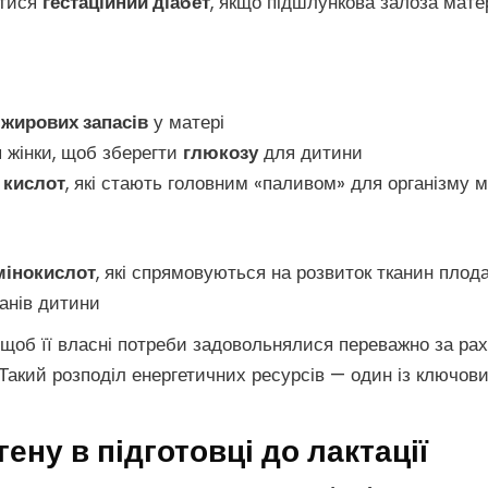
атися
гестаційний діабет
, якщо підшлункова залоза мате
я
жирових запасів
у матері
я жінки, щоб зберегти
глюкозу
для дитини
 кислот
, які стають головним «паливом» для організму м
мінокислот
, які спрямовуються на розвиток тканин плод
ганів дитини
 щоб її власні потреби задовольнялися переважно за ра
 Такий розподіл енергетичних ресурсів — один із ключов
ену в підготовці до лактації