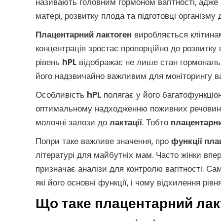
називають головним гормоном вагітності, адже 
матері, розвитку плода та підготовці організму 
Плацентарний лактоген
виробляється клітинами
концентрація зростає пропорційно до розвитку п
рівень
hPL
відображає не лише стан гормональн
його надзвичайно важливим для моніторингу ваг
Особливість
hPL
полягає у його багатофункціон
оптимальному надходженню поживних речовин 
молочні залози до
лактації
. Тобто
плацентарни
Попри таке важливе значення, про
функції пла
літературі для майбутніх мам. Часто жінки впе
призначає аналізи для контролю вагітності. Са
які його основні функції, і чому відхилення рів
Що таке плацентарний лак