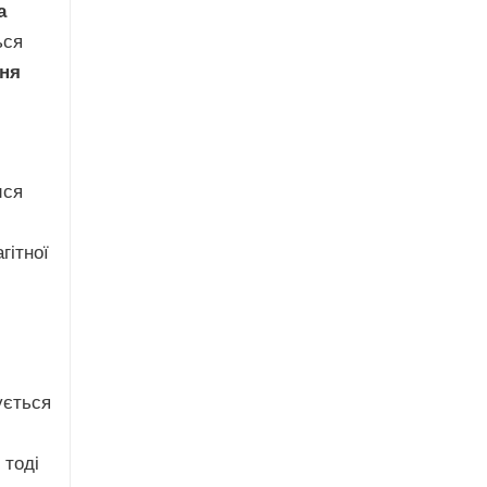
а
ься
ня
ися
гітної
ується
 тоді