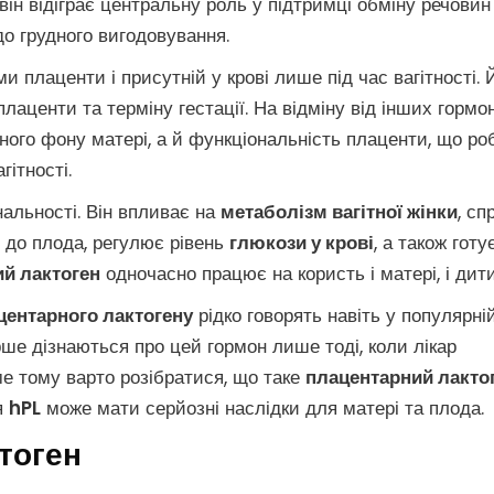
він відіграє центральну роль у підтримці обміну речовин
до грудного вигодовування.
 плаценти і присутній у крові лише під час вагітності. 
лаценти та терміну гестації. На відміну від інших гормон
ого фону матері, а й функціональність плаценти, що ро
ітності.
альності. Він впливає на
метаболізм вагітної жінки
, сп
до плода, регулює рівень
глюкози у крові
, а також готу
й лактоген
одночасно працює на користь і матері, і дит
центарного лактогену
рідко говорять навіть у популярні
рше дізнаються про цей гормон лише тоді, коли лікар
ме тому варто розібратися, що таке
плацентарний лакто
ня
hPL
може мати серйозні наслідки для матері та плода.
тоген