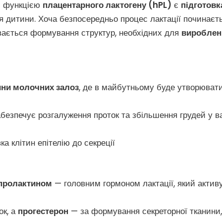
ю функцією
плацентарного лактогену (hPL)
є
підготовк
 дитини. Хоча безпосередньо процес лактації починаєт
бувається формування структур, необхідних для
вироблен
ини молочних залоз
, де в майбутньому буде утворюват
абезпечує розгалуження проток та збільшення грудей у ва
ка клітин епітелію до секреції
пролактином
— головним гормоном лактації, який актив
ок, а
прогестерон
— за формування секреторної тканини,