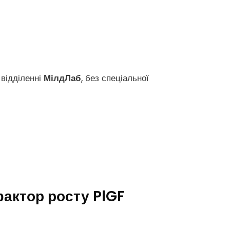
 відділенні
МілдЛаб
, без спеціальної
фактор росту PlGF