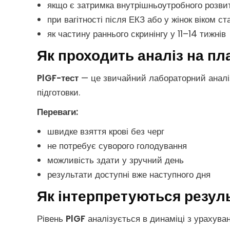
якщо є затримка внутрішньоутробного розви
при вагітності після ЕКЗ або у жінок віком с
як частину раннього скринінгу у 11–14 тижнів
Як проходить аналіз на п
PlGF-тест
— це звичайний лабораторний аналіз
підготовки.
Переваги:
швидке взяття крові без черг
не потребує суворого голодування
можливість здати у зручний день
результати доступні вже наступного дня
Як інтерпретуються резуль
Рівень
PlGF
аналізується в динаміці з урахуванн