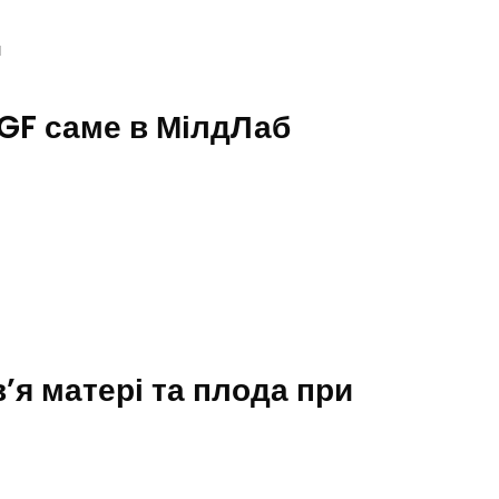
и
lGF саме в МілдЛаб
’я матері та плода при