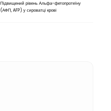
Підвищений рівень Альфа-фетопротеїну
(АФП, AFP) у сироватці крові