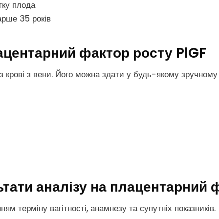
тку плода
тарше 35 років
лацентарний фактор росту PlGF
 крові з вени. Його можна здати у будь-якому зручному
тати аналізу на плацентарний 
ям терміну вагітності, анамнезу та супутніх показників.