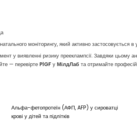
да
атального моніторингу, який активно застосовується в у
ент у виявленні ризику прееклампсії. Завдяки цьому а
айте — перевірте
PlGF
у
МілдЛаб
та отримайте професій
Альфа-фетопротеїн (АФП, AFP) у сироватці
крові у дітей та підлітків