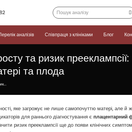
Search:
82
Перелік аналізів
Співпраця з клініками
Блог
Кон
сту та ризик прееклампсії: 
тері та плода
зик…
ості, яке загрожує не лише самопочуттю матері, але й 
икаторів для раннього діагностування є
плацентарний ф
ити ризик прееклампсії ще до появи клінічних симптомі