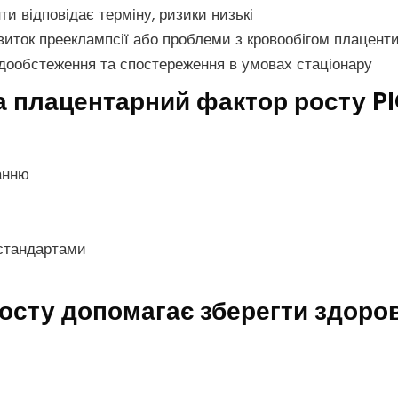
и відповідає терміну, ризики низькі
виток прееклампсії або проблеми з кровообігом плацент
дообстеження та спостереження в умовах стаціонару
на плацентарний фактор росту P
анню
 стандартами
сту допомагає зберегти здоров