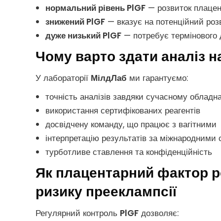
нормальний рівень PlGF
— розвиток плацент
знижений PlGF
— вказує на потенційний роз
дуже низький PlGF
— потребує термінового 
Чому варто здати аналіз 
У лабораторії
МілдЛаб
ми гарантуємо:
точність аналізів завдяки сучасному обладн
використання сертифікованих реагентів
досвідчену команду, що працює з вагітними
інтерпретацію результатів за міжнародними
турботливе ставлення та конфіденційність
Як плацентарний фактор ро
ризику прееклампсії
Регулярний контроль
PlGF
дозволяє: