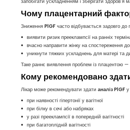
запобігати ускладненням і зберігати здоров’я м
Чому плацентарний фактор
Зниження
PlGF
часто відбувається задовго до 
виявити ризик прееклампсії на ранніх термін
вчасно направити жінку на спостереження до
уникнути тяжких ускладнень для матері та 
Таке раннє виявлення проблем із плацентою — к
Кому рекомендовано здати
Лікар може рекомендувати здати
аналіз PlGF
у 
при наявності гіпертонії у вагітної
при білку в сечі або набряках
у разі прееклампсії в попередній вагітності
при багатоплідній вагітності