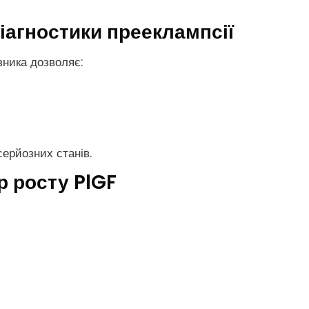
іагностики прееклампсії
зника дозволяє:
ерйозних станів.
р росту PlGF