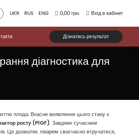
UKR
RUS
ENG
0,00
грн.
Вхід в кабінет
такти
Дізнатись результат
рання діагностика для
життю плода. Вчасне виявлення цього стану є
актор росту (PlGF)
. Завдяки сучасним
в. Це дозволяє лікарям своєчасно втручатися,