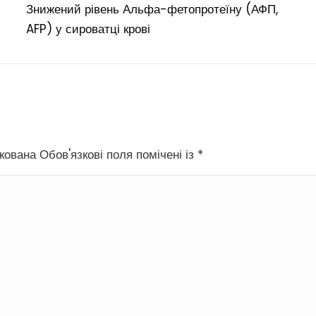
Знижений рівень Альфа-фетопротеїну (АФП,
AFP) у сироватці крові
ована Обов'язкові поля помічені із
*