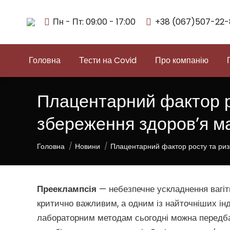
Пн - Пт: 09:00 - 17:00
+38 (067)507-22-
Головна
Тести на Covid
Про компанію
Плацентарний фактор ро
збереження здоров’я ма
You are here:
Головна
Новини
Плацентарний фактор росту та ри
Прееклампсія
— небезпечне ускладнення вагітн
критично важливим, а одним із найточніших інд
лабораторним методам сьогодні можна передбач