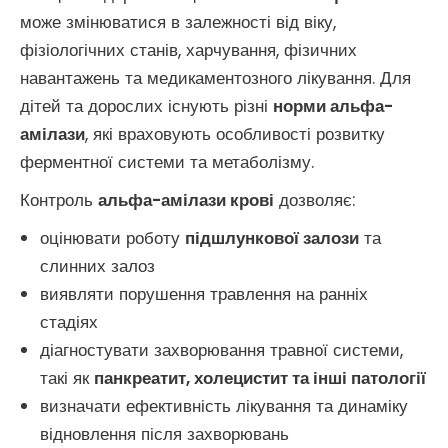
може змінюватися в залежності від віку,
фізіологічних станів, харчування, фізичних
навантажень та медикаментозного лікування. Для
дітей та дорослих існують різні
норми альфа-
амілази
, які враховують особливості розвитку
ферментної системи та метаболізму.
Контроль
альфа-амілази крові
дозволяє:
оцінювати роботу
підшлункової залози
та
слинних залоз
виявляти порушення травлення на ранніх
стадіях
діагностувати захворювання травної системи,
такі як
панкреатит, холецистит та інші патології
визначати ефективність лікування та динаміку
відновлення після захворювань