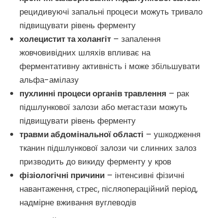
рецидивуючі запальні процеси можуть тривало
підвищувати рівень ферменту
холецистит та холангіт
– запалення
жовчовивідних шляхів впливає на
ферментативну активність і може збільшувати
альфа-амілазу
пухлинні процеси органів травлення
– рак
підшлункової залози або метастази можуть
підвищувати рівень ферменту
травми абдомінальної області
– ушкодження
тканин підшлункової залози чи слинних залоз
призводить до викиду ферменту у кров
фізіологічні причини
– інтенсивні фізичні
навантаження, стрес, післяопераційний період,
надмірне вживання вуглеводів