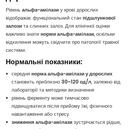
Рівень
альфа-амілази
у крові дорослих
відображає функціональний стан
підшлункової
залози
та слинних залоз. Для клінічної оцінки
важливо знати
норми альфа-амілази
, оскільки
відхилення можуть свідчити про патології травної
системи.
Нормальні показники:
середня
норма альфа-амілази у дорослих
становить приблизно
30–120 од/л
, залежно від
лабораторії та методики визначення
рівень ферменту може тимчасово
підвищуватися після прийому їжі, фізичного
навантаження або стресу
зниження альфа-амілази
зустрічається рідше,