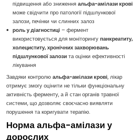
підвищення або зниження
альфа-амілази крові
може свідчити про патології підшлункової
залози, печінки чи слинних залоз
роль у діагностиці
– фермент
використовується для моніторингу
панкреатиту,
холециститу, хронічних захворювань
підшлункової залози
та оцінки ефективності
лікування
Завдяки контролю
альфа-амілази крові
, лікар
отримує змогу оцінити не тільки функціональну
активність ферменту, а й стан органів травної
системи, що дозволяє своєчасно виявляти
порушення та коригувати терапію.
Норма альфа-амілази у
дорослих