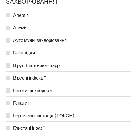
ЗАХВОРЮВАННЯ
Алергія
Анемія
Аутоімунні захворювання
Безпліддя
Вірус Епштейна-Барр
Вірусні інфекції
Генетичні хвороби
Гепатит
Герпетичні інфекції (TORCH)
Глистяні інвазії