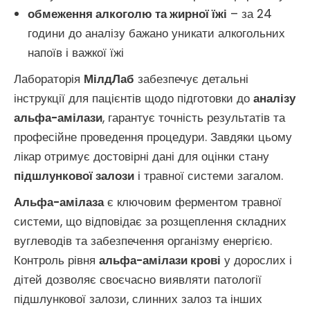
обмеження алкоголю та жирної їжі
– за 24
години до аналізу бажано уникати алкогольних
напоїв і важкої їжі
Лабораторія
МілдЛаб
забезпечує детальні
інструкції для пацієнтів щодо підготовки до
аналізу
альфа-амілази
, гарантує точність результатів та
професійне проведення процедури. Завдяки цьому
лікар отримує достовірні дані для оцінки стану
підшлункової залози
і травної системи загалом.
Альфа-амілаза
є ключовим ферментом травної
системи, що відповідає за розщеплення складних
вуглеводів та забезпечення організму енергією.
Контроль рівня
альфа-амілази крові
у дорослих і
дітей дозволяє своєчасно виявляти патології
підшлункової залози, слинних залоз та інших