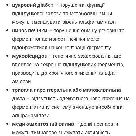
цукровий діабет
– порушення функції
підшлункової залози та метаболічні зміни
можуть зменшувати рівень альфа-амілази
цироз печінки
– порушення обміну речовин та
ферментної активності печінки може
відображатися на концентрації ферменту
муковісцидоз
– генетичне захворювання, що
впливає на секрецію підшлункових ферментів,
призводить до хронічного зниження альфа-
амілази
тривала парентеральна або маложивильна
дієта
– відсутність адекватного навантаження на
ферментативну систему зменшує вироблення
альфа-амілази
медикаментозний вплив
– деякі препарати
можуть тимчасово знижувати активність