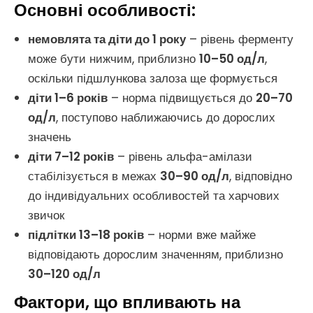
Основні особливості:
немовлята та діти до 1 року
– рівень ферменту
може бути нижчим, приблизно
10–50 од/л
,
оскільки підшлункова залоза ще формується
діти 1–6 років
– норма підвищується до
20–70
од/л
, поступово наближаючись до дорослих
значень
діти 7–12 років
– рівень альфа-амілази
стабілізується в межах
30–90 од/л
, відповідно
до індивідуальних особливостей та харчових
звичок
підлітки 13–18 років
– норми вже майже
відповідають дорослим значенням, приблизно
30–120 од/л
Фактори, що впливають на