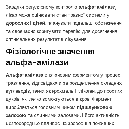
Завдяки регулярному контролю
альфа-амілази
,
лікар може оцінювати стан травної системи у
дорослих і дітей
, планувати подальші обстеження
та своєчасно коригувати терапію для досягнення
оптимальних результатів лікування.
Фізіологічне значення
альфа-амілази
Альфа-амілаза
є ключовим ферментом у процесі
травлення, відповідаючи за розщеплення складних
вуглеводів, таких як крохмаль і глікоген, до простих
цукрів, які легко всмоктуються в кров. Фермент
виробляється головним чином
підшлунковою
залозою
та слинними залозами, і його активність
безпосередньо впливає на засвоєння поживних