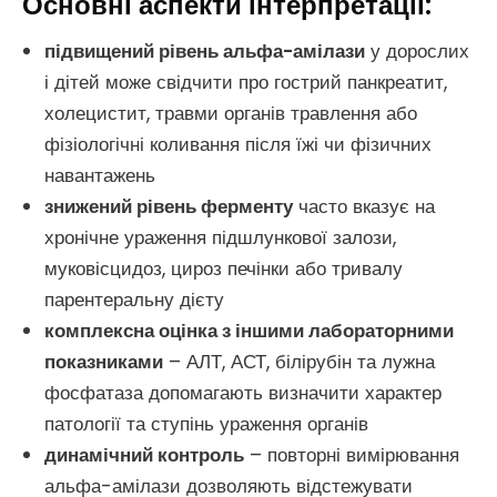
Основні аспекти інтерпретації:
підвищений рівень альфа-амілази
у дорослих
і дітей може свідчити про гострий панкреатит,
холецистит, травми органів травлення або
фізіологічні коливання після їжі чи фізичних
навантажень
знижений рівень ферменту
часто вказує на
хронічне ураження підшлункової залози,
муковісцидоз, цироз печінки або тривалу
парентеральну дієту
комплексна оцінка з іншими лабораторними
показниками
– АЛТ, АСТ, білірубін та лужна
фосфатаза допомагають визначити характер
патології та ступінь ураження органів
динамічний контроль
– повторні вимірювання
альфа-амілази дозволяють відстежувати