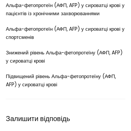
Альфа-фетопротеїн (АФП, AFP) у сироватці крові у
пацієнтів із хронічними захворюваннями
Альфа-фетопротеїн (АФП, AFP) у сироватці крові у
спортсменів
Знижений рівень Альфа-фетопротеїну (АФП, AFP)
у сироватці крові
Підвищений рівень Альфа-фетопротеїну (АФП,
AFP) у сироватці крові
Залишити відповідь