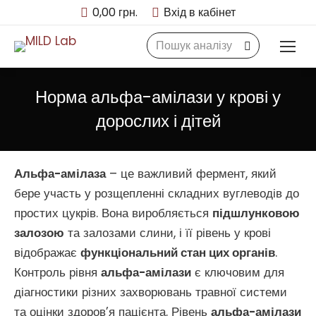
0,00
грн.
Вхід в кабінет
Search:
Норма альфа-амілази у крові у
дорослих і дітей
Альфа-амілаза
– це важливий фермент, який
бере участь у розщепленні складних вуглеводів до
простих цукрів. Вона виробляється
підшлунковою
залозою
та залозами слини, і її рівень у крові
відображає
функціональний стан цих органів
.
Контроль рівня
альфа-амілази
є ключовим для
діагностики різних захворювань травної системи
та оцінки здоров’я пацієнта. Рівень
альфа-амілази