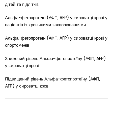
дітей та підлітків
Альфа-фетопротеїн (АФП, AFP) у сироватці крові у
пацієнтів із хронічними захворюваннями
Альфа-фетопротеїн (АФП, AFP) у сироватці крові у
спортсменів
Знижений рівень Альфа-фетопротеїну (АФП, AFP)
у сироватці крові
Підвищений рівень Альфа-фетопротеїну (АФП,
AFP) у сироватці крові