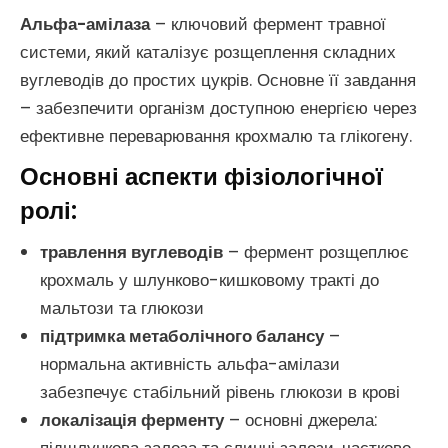
Альфа-амілаза
– ключовий фермент травної
системи, який каталізує розщеплення складних
вуглеводів до простих цукрів. Основне її завдання
– забезпечити організм доступною енергією через
ефективне переварювання крохмалю та глікогену.
Основні аспекти фізіологічної
ролі:
травлення вуглеводів
– фермент розщеплює
крохмаль у шлунково-кишковому тракті до
мальтози та глюкози
підтримка метаболічного балансу
–
нормальна активність альфа-амілази
забезпечує стабільний рівень глюкози в крові
локалізація ферменту
– основні джерела: