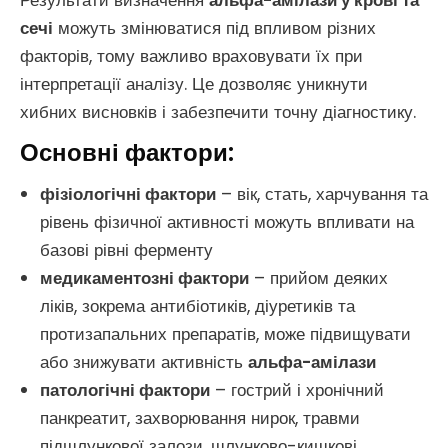
Результати визначення
альфа-амілази у крові та
сечі
можуть змінюватися під впливом різних
факторів, тому важливо враховувати їх при
інтерпретації аналізу. Це дозволяє уникнути
хибних висновків і забезпечити точну діагностику.
Основні фактори:
фізіологічні фактори
– вік, стать, харчування та
рівень фізичної активності можуть впливати на
базові рівні ферменту
медикаментозні фактори
– прийом деяких
ліків, зокрема антибіотиків, діуретиків та
протизапальних препаратів, може підвищувати
або знижувати активність
альфа-амілази
патологічні фактори
– гострий і хронічний
панкреатит, захворювання нирок, травми
підшлункової залози, шлунково-кишкові