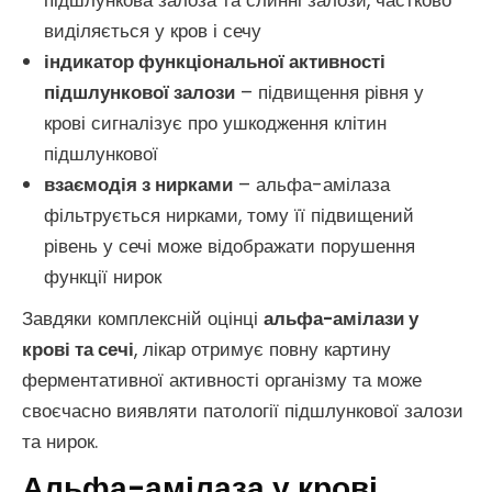
підшлункова залоза та слинні залози, частково
виділяється у кров і сечу
індикатор функціональної активності
підшлункової залози
– підвищення рівня у
крові сигналізує про ушкодження клітин
підшлункової
взаємодія з нирками
– альфа-амілаза
фільтрується нирками, тому її підвищений
рівень у сечі може відображати порушення
функції нирок
Завдяки комплексній оцінці
альфа-амілази у
крові та сечі
, лікар отримує повну картину
ферментативної активності організму та може
своєчасно виявляти патології підшлункової залози
та нирок.
Альфа-амілаза у крові