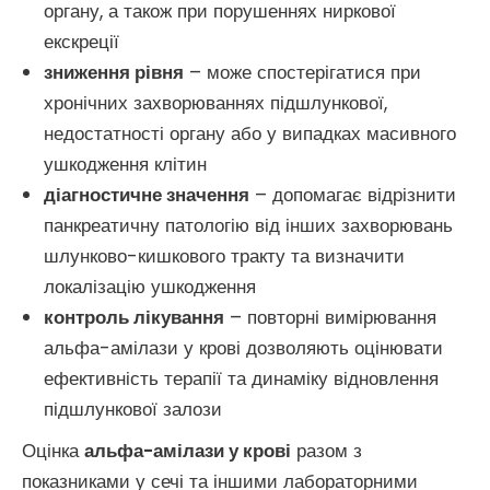
органу, а також при порушеннях ниркової
екскреції
зниження рівня
– може спостерігатися при
хронічних захворюваннях підшлункової,
недостатності органу або у випадках масивного
ушкодження клітин
діагностичне значення
– допомагає відрізнити
панкреатичну патологію від інших захворювань
шлунково-кишкового тракту та визначити
локалізацію ушкодження
контроль лікування
– повторні вимірювання
альфа-амілази у крові дозволяють оцінювати
ефективність терапії та динаміку відновлення
підшлункової залози
Оцінка
альфа-амілази у крові
разом з
показниками у сечі та іншими лабораторними