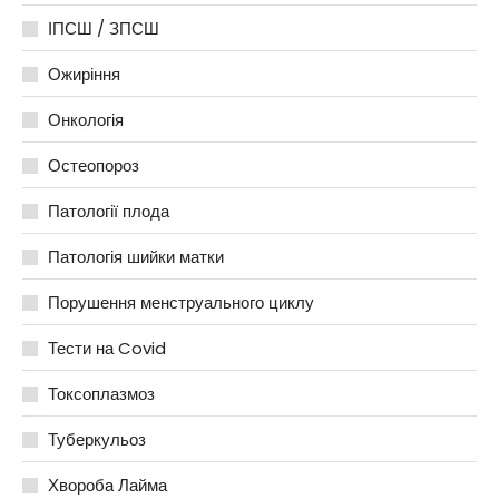
ІПСШ / ЗПСШ
Ожиріння
Онкологія
Остеопороз
Патології плода
Патологія шийки матки
Порушення менструального циклу
Тести на Covid
Токсоплазмоз
Туберкульоз
Хвороба Лайма