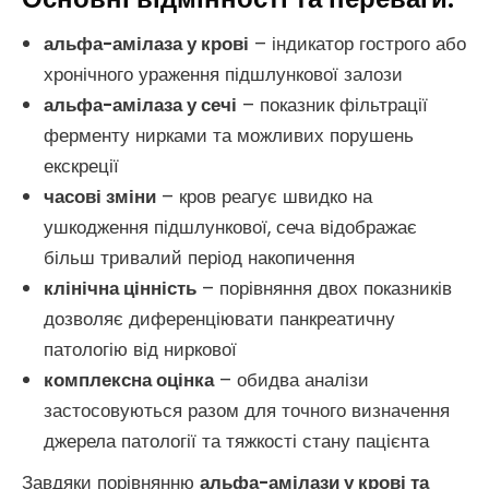
альфа-амілаза у крові
– індикатор гострого або
хронічного ураження підшлункової залози
альфа-амілаза у сечі
– показник фільтрації
ферменту нирками та можливих порушень
екскреції
часові зміни
– кров реагує швидко на
ушкодження підшлункової, сеча відображає
більш тривалий період накопичення
клінічна цінність
– порівняння двох показників
дозволяє диференціювати панкреатичну
патологію від ниркової
комплексна оцінка
– обидва аналізи
застосовуються разом для точного визначення
джерела патології та тяжкості стану пацієнта
Завдяки порівнянню
альфа-амілази у крові та