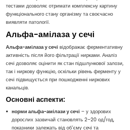
тестами дозволяє отримати комплексну картину
функціонального стану організму та своєчасно
виявляти патології.
Альфа-амілаза у сечі
Альфа-амілаза у сечі
відображає ферментативну
активність після його фільтрації нирками. Аналіз
сечі дозволяє оцінити як стан підшлункової залози,
так і ниркову функцію, оскільки рівень ферменту у
сечі підвищується при пошкодженні ниркових
канальців.
Основні аспекти:
норми альфа-амілази у сечі
– у здорових
дорослих зазвичай становлять 2–20 од/год,
показники залежать від об’єму сечі та