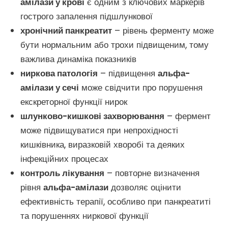
амілази у крові
є одним з ключових маркерів
гострого запалення підшлункової
хронічний панкреатит
– рівень ферменту може
бути нормальним або трохи підвищеним, тому
важлива динаміка показників
ниркова патологія
– підвищення
альфа-
амілази у сечі
може свідчити про порушення
екскреторної функції нирок
шлунково-кишкові захворювання
– фермент
може підвищуватися при непрохідності
кишківника, виразковій хворобі та деяких
інфекційних процесах
контроль лікування
– повторне визначення
рівня
альфа-амілази
дозволяє оцінити
ефективність терапії, особливо при панкреатиті
та порушеннях ниркової функції