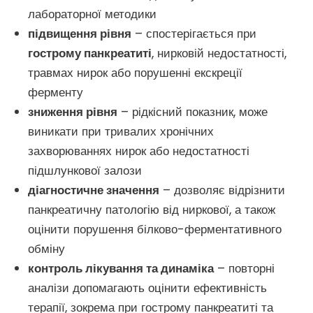
лабораторної методики
підвищення рівня
– спостерігається при
гострому панкреатиті
, нирковій недостатності,
травмах нирок або порушенні екскреції
ферменту
зниження рівня
– рідкісний показник, може
виникати при тривалих хронічних
захворюваннях нирок або недостатності
підшлункової залози
діагностичне значення
– дозволяє відрізнити
панкреатичну патологію від ниркової, а також
оцінити порушення білково-ферментативного
обміну
контроль лікування та динаміка
– повторні
аналізи допомагають оцінити ефективність
терапії, зокрема при гострому панкреатиті та